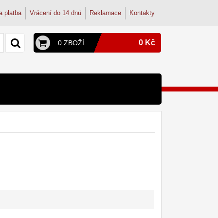
a platba
Vrácení do 14 dnů
Reklamace
Kontakty
0 Kč
0 ZBOŽÍ
y a konvice
py
terie
onvice
dřezové baterie
ohoutek
tudentské
dřez
osmózy
filtry