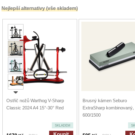
Nejlepší alternativy (vše skladem)
Ostřič nožů Warthog V-Sharp
Brusný kámen Seburo
Classic 2024 A4 15°-30° Red
ExtraSharp kombinovaný, z
600/1500
SKLADEM
S
Koupit
Ko