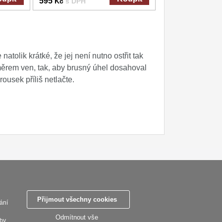
595
Kč
s DPH
tolik krátké, že jej není nutno ostřit tak
 směrem ven, tak, aby brusný úhel dosahoval
ousek příliš netlačte.
ky
Zasady zpracovani osobnich udaju
Reklamační řád
Nastavení souborů cookies
Přijmout všechny cookies
ání
SEBURO s.r.o. Seburo.cz © 2015 - 2026
Odmítnout vše
lby