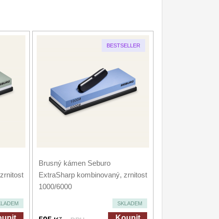
BESTSELLER
Brusný kámen Seburo
rnitost
ExtraSharp kombinovaný, zrnitost
1000/6000
KLADEM
SKLADEM
upit
Koupit