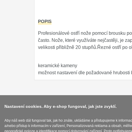
POPIS
Profesionálové ostří nože pomocí brousku po k
často. Nože, které využíváte nejčastěji, je z
velikosti přibližně 20 stupňů.Řezné ostří po o
keramické kameny
možnost nastavení dle požadované hrubosti 
Nastavení cookies. Aby e-shop fungoval, jak jste zvyklí.
Aby náš web dál fungoval tak, jak ho znáte, ukládáme a přistupujeme k informa
a/nebo přístup k informacím v zařízení, Personalizovaná reklama a obsah, měře
geografické poloze a identifikace pomocí dotazování zařízení. Proto potřebujem