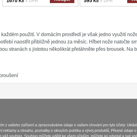
1670
595
Kč
s DPH
Kč
s DPH
aždém použití. V domácím prostředí je však jedno využití nože na
apotřebí naostřit přibližně jednou za měsíc. Hřbet nože natočte
bou stranách s jistotou několikrát přetáhněte přes brousek. Na br
broušení
Platba a dodávka
Obchodní podmín
cím z vašeho zařízení a zpracováváme údaje o vašem chování pro tyto účely: Uklád
ní reklamy a obsahu, poznatky o okruzích publika a vývoj produktů, Přesné údaje o
e váš souhlas. Souhlas můžete udělit ke všem účelům, můžete jej odvolat a své vo