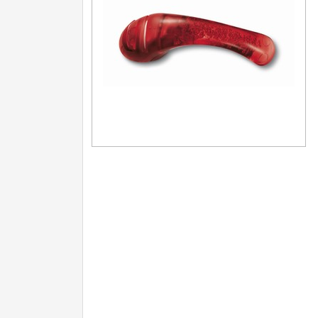
Další kategorie
Doplňky a díly
4
Doplňky k nožům
Vodní filtry a konvice
Dřezové baterie
DOMÁCNOST
Dárky
29
Doprodej
11