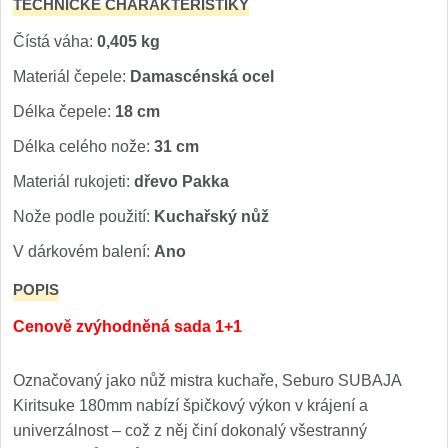
TECHNICKÉ CHARAKTERISTIKY
Čístá váha:
0,405 kg
Materiál čepele:
Damascénská ocel
Délka čepele:
18 cm
Délka celého nože:
31 cm
Materiál rukojeti:
dřevo Pakka
Nože podle použití:
Kuchařský nůž
V dárkovém balení:
Ano
POPIS
Cenově zvýhodněná sada 1+1
Označovaný jako nůž mistra kuchaře, Seburo SUBAJA
Kiritsuke 180mm nabízí špičkový výkon v krájení a
univerzálnost – což z něj činí dokonalý všestranný