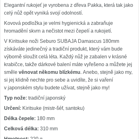
Elegantní rukojeť je vyrobena z dřeva Pakka, která tak jako
celý nůž opět vyniká svojí odolností.
Kovová podložka je velmi hygienická a zabraňuje
hromadění skvrn a nečistot mezi čepelí a rukojetí.
V Kiritsuke noži Seburo SUBAJA Damascus 180mm
získáváte jedinečný a tradiční produkt, který vám bude
výborně sloužit celá léta. Každý nůž je zabalen v krásné
krabičce, takže dárkové balení máte vyřešeno a můžete jej
směle
věnovat někomu blízkému
. Anebo, stejně jako my,
si jej klidně nechte pro sebe a uvidíte, že si vaření
v japonském stylu budete užívat, stejně jako my!
Typ nože:
tradiční japonský
Určení:
Kiritsuke (mistr-šéf, santoku)
Délka čepele:
180 mm
Celková délka:
310 mm
Hmotnost:
220 g