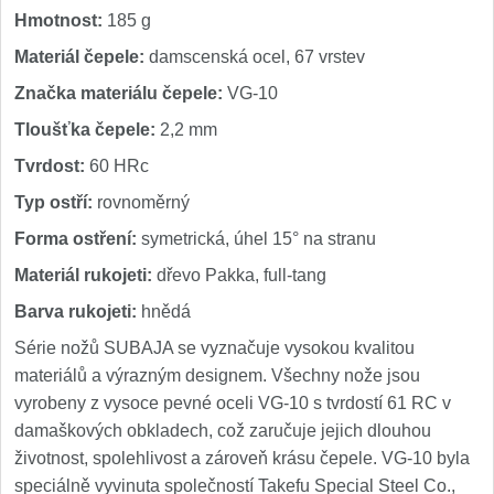
Hmotnost:
185 g
Materiál čepele:
damscenská ocel, 67 vrstev
Značka materiálu čepele:
VG-10
Tloušťka čepele:
2,2 mm
Tvrdost:
60 HRc
Typ ostří:
rovnoměrný
Forma ostření:
symetrická, úhel 15° na stranu
Materiál rukojeti:
dřevo Pakka, full-tang
Barva rukojeti:
hnědá
Série nožů SUBAJA se vyznačuje vysokou kvalitou
materiálů a výrazným designem. Všechny nože jsou
vyrobeny z vysoce pevné oceli VG-10 s tvrdostí 61 RC v
damaškových obkladech, což zaručuje jejich dlouhou
životnost, spolehlivost a zároveň krásu čepele. VG-10 byla
speciálně vyvinuta společností Takefu Special Steel Co.,