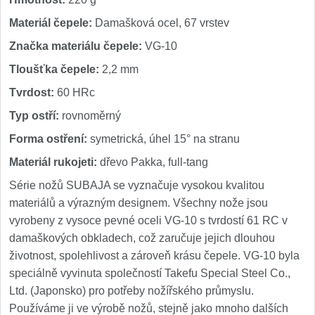
Materiál čepele:
Damašková ocel, 67 vrstev
Značka materiálu čepele:
VG-10
Tloušťka čepele:
2,2 mm
Tvrdost:
60 HRc
Typ ostří:
rovnoměrný
Forma ostření:
symetrická, úhel 15° na stranu
Materiál rukojeti:
dřevo Pakka, full-tang
Série nožů SUBAJA se vyznačuje vysokou kvalitou
materiálů a výrazným designem. Všechny nože jsou
vyrobeny z vysoce pevné oceli VG-10 s tvrdostí 61 RC v
damaškových obkladech, což zaručuje jejich dlouhou
životnost, spolehlivost a zároveň krásu čepele. VG-10 byla
speciálně vyvinuta společností Takefu Special Steel Co.,
Ltd. (Japonsko) pro potřeby nožířského průmyslu.
Používáme ji ve výrobě nožů, stejně jako mnoho dalších