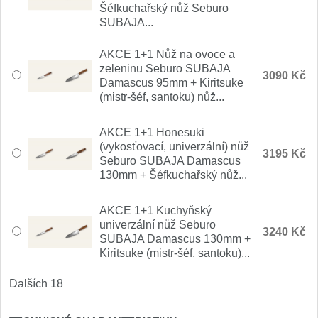
Šéfkuchařský nůž Seburo
SUBAJA...
AKCE 1+1 Nůž na ovoce a
zeleninu Seburo SUBAJA
3090 Kč
Damascus 95mm + Kiritsuke
(mistr-šéf, santoku) nůž...
AKCE 1+1 Honesuki
(vykosťovací, univerzální) nůž
3195 Kč
Seburo SUBAJA Damascus
130mm + Šéfkuchařský nůž...
AKCE 1+1 Kuchyňský
univerzální nůž Seburo
3240 Kč
SUBAJA Damascus 130mm +
Kiritsuke (mistr-šéf, santoku)...
Dalších 18