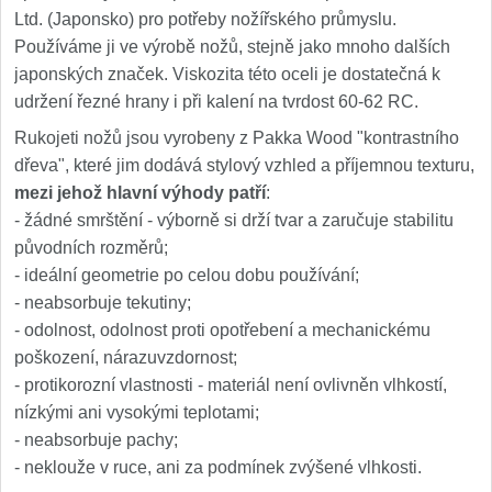
Ltd. (Japonsko) pro potřeby nožířského průmyslu.
Používáme ji ve výrobě nožů, stejně jako mnoho dalších
japonských značek. Viskozita této oceli je dostatečná k
udržení řezné hrany i při kalení na tvrdost 60-62 RC.
Rukojeti nožů jsou vyrobeny z Pakka Wood "kontrastního
dřeva", které jim dodává stylový vzhled a příjemnou texturu,
mezi jehož hlavní výhody patří
:
- žádné smrštění - výborně si drží tvar a zaručuje stabilitu
původních rozměrů;
- ideální geometrie po celou dobu používání;
- neabsorbuje tekutiny;
- odolnost, odolnost proti opotřebení a mechanickému
poškození, nárazuvzdornost;
- protikorozní vlastnosti - materiál není ovlivněn vlhkostí,
nízkými ani vysokými teplotami;
- neabsorbuje pachy;
- neklouže v ruce, ani za podmínek zvýšené vlhkosti.