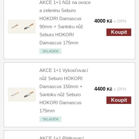
AKCE 1+1 Nůž na ovoce
a zeleninu Seburo
HOKORI Damascus
4000
Kč
s DPH
90mm + Santoku nůž
Koupit
Seburo HOKORI
Damascus 175mm
SKLADEM
AKCE 1+1 Vykosťovací
nůž Seburo HOKORI
Damascus 150mm +
4400
Kč
s DPH
Santoku nůž Seburo
Koupit
HOKORI Damascus
175mm
SKLADEM
AKCE 1+1 Plátkovací