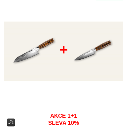
Vykosťovací nože
41
Plátkovací nože
27
Sekáčky a speciální nože
15
Ostření nožů
+
Doplňky k nožům
Vodní filtry a konvice
Dřezové baterie
DOMÁCNOST
Dárky
29
Doprodej
11
AKCE 1+1
SLEVA 10%