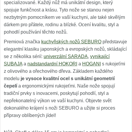
specializované. Každý nůž má unikátní design, který
spojuje funkčnost a krásu. Tyto nože se stanou nejen
nezbytným pomocníkem ve vaší kuchyni, ale také skvělým
dárkem pro přátele, rodinu a blízké. Ocení kvalitu, styl a
pohodlí používání těchto nožů.
Premiová značka
kuchyňských nožů SEBURO
představuje
elegantní klasiku japonských a evropských nožů, skládající
se z několika sérií:
univerzální SARADA
,
vynikající
SUBAJA
a
nadstandardní HOKORI
a
HOGANI
s rukojeťmi
z olivového a ořechového dřeva. Základem každého
modelu
je vysoce kvalitní ocel s unikátní geometrií
čepelí
a ergonomickými rukojeťmi. Naše nože spojují
tradiční prvky s inovacemi, poskytují pohodlí, styl a
nepřekonatelný výkon ve vaší kuchyni. Objevte svět
dokonalého krájení s noži SEBURO a užijte si proces
přípravy oblíbených jídel!