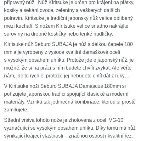
přípravný nůž. Nůž Kiritsuke je určen pro krájení na plátky,
kostky a sekání ovoce, zeleniny a veškerých dalších
potravin. Kiritsuke je tradiční japonský nůž velice oblíbený
mezi kuchaři. S nožem Kiritsuke velice snadno nakrájíte
suroviny na drobné kostičky nebo tenké nudličky.
Kiritsuke nůž Seburo SUBAJA je nůž s délkou čepele 180
mm a je vyrobený z vysoce kvalitní damaškové oceli
s vysokým obsahem uhlíku. Protože jde o japonský nůž, je
možné, že si na práci s ním budete chvíli zvykat. Ale věřte
nám, jde to rychle, protože jej nebudete chtít dát z ruky…
V Kiritsuke noži Seburo SUBAJA Damascus 180mm si
pořizujete japonskou tradici spojující klasické a moderní
materiály. Vzniká tak jedinečná kombinace, kterou si prostě
zamilujete.
Střední vrstva tohoto nože je zhotovena z oceli VG-10,
vyznačující se vysokým obsahem uhlíku. Díky tomu má nůž
vynikající krájecí vlastnosti – značnou ostrost i kvalitní řez.