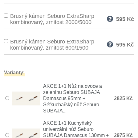
Brusný kámen Seburo ExtraSharp
595
Kč
kombinovaný, zrnitost 2000/5000
Brusný kámen Seburo ExtraSharp
595
Kč
kombinovaný, zrnitost 600/1500
Varianty:
AKCE 1+1 Nůž na ovoce a
zeleninu Seburo SUBAJA
Damascus 95mm +
2825 Kč
Šéfkuchařský nůž Seburo
SUBAJA...
AKCE 1+1 Kuchyňský
univerzální nůž Seburo
SUBAJA Damascus 130mm +
2975 Kč