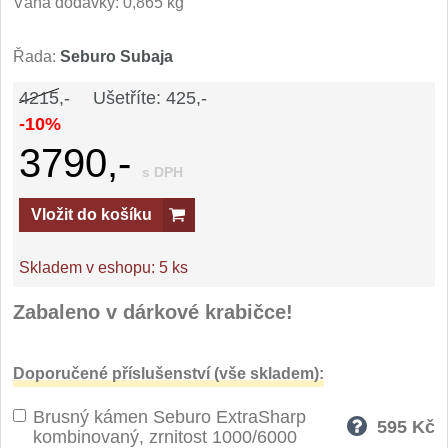
Váha dodávky: 0,865 kg
Řada:
Seburo Subaja
4215,-
Ušetříte: 425,-
-10%
3790,-
s DPH
Vložit do košíku
Skladem v eshopu:
5 ks
Zabaleno v dárkové krabičce!
Doporučené příslušenství (vše skladem):
Brusný kámen Seburo ExtraSharp
595
Kč
kombinovaný, zrnitost 1000/6000