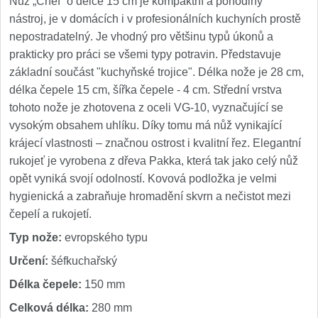
Nůž „Chef“ o délce 15 cm je kompaktní a pohodlný
nástroj, je v domácích i v profesionálních kuchyních prostě
nepostradatelný. Je vhodný pro většinu typů úkonů a
prakticky pro práci se všemi typy potravin. Představuje
základní součást "kuchyňské trojice". Délka nože je 28 cm,
délka čepele 15 cm, šířka čepele - 4 cm. Střední vrstva
tohoto nože je zhotovena z oceli VG-10, vyznačující se
vysokým obsahem uhlíku. Díky tomu má nůž vynikající
krájecí vlastnosti – značnou ostrost i kvalitní řez. Elegantní
rukojeť je vyrobena z dřeva Pakka, která tak jako celý nůž
opět vyniká svojí odolností. Kovová podložka je velmi
hygienická a zabraňuje hromadění skvrn a nečistot mezi
čepelí a rukojetí.
Typ nože:
evropského typu
Určení:
šéfkuchařský
Délka čepele:
150 mm
Celková délka:
280 mm