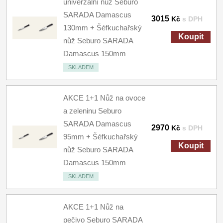
univerzální nůž Seburo
SARADA Damascus
3015
Kč
s DPH
130mm + Šéfkuchařský
Koupit
nůž Seburo SARADA
Damascus 150mm
SKLADEM
AKCE 1+1 Nůž na ovoce
a zeleninu Seburo
SARADA Damascus
2970
Kč
s DPH
95mm + Šéfkuchařský
Koupit
nůž Seburo SARADA
Damascus 150mm
SKLADEM
AKCE 1+1 Nůž na
pečivo Seburo SARADA