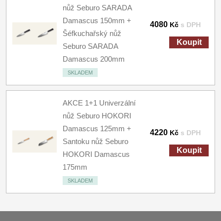
nůž Seburo SARADA
Damascus 150mm +
4080
Kč
s DPH
Šéfkuchařský nůž
Koupit
Seburo SARADA
Damascus 200mm
SKLADEM
AKCE 1+1 Univerzální
nůž Seburo HOKORI
Damascus 125mm +
4220
Kč
s DPH
Santoku nůž Seburo
Koupit
HOKORI Damascus
175mm
SKLADEM