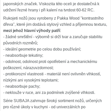
japonských značek. Viskozita této oceli je dostatečná k
udržení řezné hrany i při kalení na tvrdost 60-62 RC.
Rukojeti nožů jsou vyrobeny z Pakka Wood "kontrastního
dřeva", které jim dodává stylový vzhled a příjemnou texturu,
mezi jehož hlavní výhody patří
:
- žádné smrštění - výborně si drží tvar a zaručuje stabilitu
původních rozměrů;
- ideální geometrie po celou dobu používání;
- neabsorbuje tekutiny;
- odolnost, odolnost proti opotřebení a mechanickému
poškození, nárazuvzdornost;
- protikorozní vlastnosti - materiál není ovlivněn vlhkostí,
nízkými ani vysokými teplotami;
- neabsorbuje pachy;
- neklouže v ruce, ani za podmínek zvýšené vlhkosti.
Série SUBAJA zahrnuje široký sortiment nožů, určených
pro různé úkoly v kuchyni - od univerzálních po