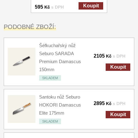
Koupit
595
Kč
s DPH
PODOBNÉ ZBOŽÍ:
Šéfkuchařský nůž
Seburo SARADA
2105
Kč
s DPH
Premium Damascus
Koupit
150mm
SKLADEM
Santoku nůž Seburo
2895
Kč
s DPH
HOKORI Damascus
Elite 175mm
Koupit
SKLADEM