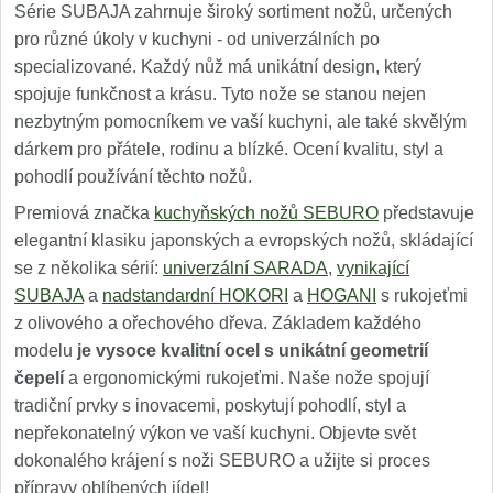
Série SUBAJA zahrnuje široký sortiment nožů, určených
pro různé úkoly v kuchyni - od univerzálních po
specializované. Každý nůž má unikátní design, který
spojuje funkčnost a krásu. Tyto nože se stanou nejen
nezbytným pomocníkem ve vaší kuchyni, ale také skvělým
dárkem pro přátele, rodinu a blízké. Ocení kvalitu, styl a
pohodlí používání těchto nožů.
Premiová značka
kuchyňských nožů SEBURO
představuje
elegantní klasiku japonských a evropských nožů, skládající
se z několika sérií:
univerzální SARADA
,
vynikající
SUBAJA
a
nadstandardní HOKORI
a
HOGANI
s rukojeťmi
z olivového a ořechového dřeva. Základem každého
modelu
je vysoce kvalitní ocel s unikátní geometrií
čepelí
a ergonomickými rukojeťmi. Naše nože spojují
tradiční prvky s inovacemi, poskytují pohodlí, styl a
nepřekonatelný výkon ve vaší kuchyni. Objevte svět
dokonalého krájení s noži SEBURO a užijte si proces
přípravy oblíbených jídel!