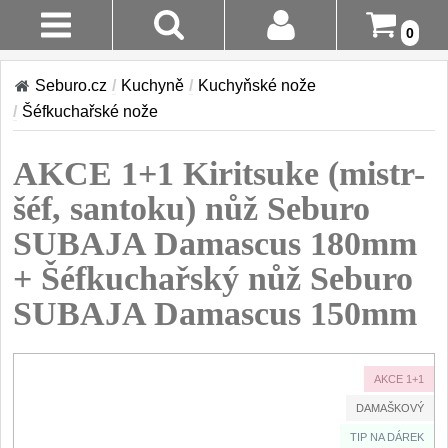
0
AKCE!
Stav
Seburo.cz
/
Kuchyně
/
Kuchyňské nože
Objednávky
KUCHYNĚ
/
Šéfkuchařské nože
Doručení A
Kuchyňské nože
AKCE 1+1 Kiritsuke (mistr-
Platba
Sady kuchyňských nožů
9
šéf, santoku) nůž Seburo
Šéfkuchařské nože
Vrácení Do
30
SUBAJA Damascus 180mm
14 Dnů
Univerzální nože
50
+ Šéfkuchařský nůž Seburo
Nože na ovoce a zeleninu
Reklamace
43
SUBAJA Damascus 150mm
Santoku nože
46
Kontakty
Nože NAKIRI
17
AKCE 1+1
Filetovací nože
7
DAMAŠKOVÝ
Nože na chleba
27
TIP NA DÁREK