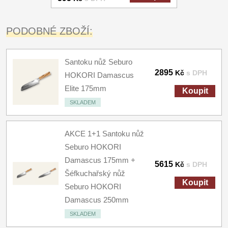
PODOBNÉ ZBOŽÍ:
Santoku nůž Seburo
2895
Kč
s DPH
HOKORI Damascus
Elite 175mm
Koupit
SKLADEM
AKCE 1+1 Santoku nůž
Seburo HOKORI
Damascus 175mm +
5615
Kč
s DPH
Šéfkuchařský nůž
Koupit
Seburo HOKORI
Damascus 250mm
SKLADEM