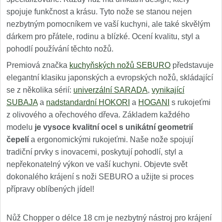
spojuje funkčnost a krásu. Tyto nože se stanou nejen
nezbytným pomocníkem ve vaší kuchyni, ale také skvělým
dárkem pro přátele, rodinu a blízké. Ocení kvalitu, styl a
pohodlí používání těchto nožů.
Premiová značka
kuchyňských nožů SEBURO
představuje
elegantní klasiku japonských a evropských nožů, skládající
se z několika sérií:
univerzální SARADA
,
vynikající
SUBAJA
a
nadstandardní HOKORI
a
HOGANI
s rukojeťmi
z olivového a ořechového dřeva. Základem každého
modelu
je vysoce kvalitní ocel s unikátní geometrií
čepelí
a ergonomickými rukojeťmi. Naše nože spojují
tradiční prvky s inovacemi, poskytují pohodlí, styl a
nepřekonatelný výkon ve vaší kuchyni. Objevte svět
dokonalého krájení s noži SEBURO a užijte si proces
přípravy oblíbených jídel!
Nůž Chopper o délce 18 cm je nezbytný nástroj pro krájení