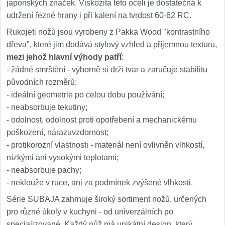
japonských značek. Viskozita této oceli je dostatečná k
udržení řezné hrany i při kalení na tvrdost 60-62 RC.
Rukojeti nožů jsou vyrobeny z Pakka Wood "kontrastního
dřeva", které jim dodává stylový vzhled a příjemnou texturu,
mezi jehož hlavní výhody patří
:
- žádné smrštění - výborně si drží tvar a zaručuje stabilitu
původních rozměrů;
- ideální geometrie po celou dobu používání;
- neabsorbuje tekutiny;
- odolnost, odolnost proti opotřebení a mechanickému
poškození, nárazuvzdornost;
- protikorozní vlastnosti - materiál není ovlivněn vlhkostí,
nízkými ani vysokými teplotami;
- neabsorbuje pachy;
- neklouže v ruce, ani za podmínek zvýšené vlhkosti.
Série SUBAJA zahrnuje široký sortiment nožů, určených
pro různé úkoly v kuchyni - od univerzálních po
specializované. Každý nůž má unikátní design, který