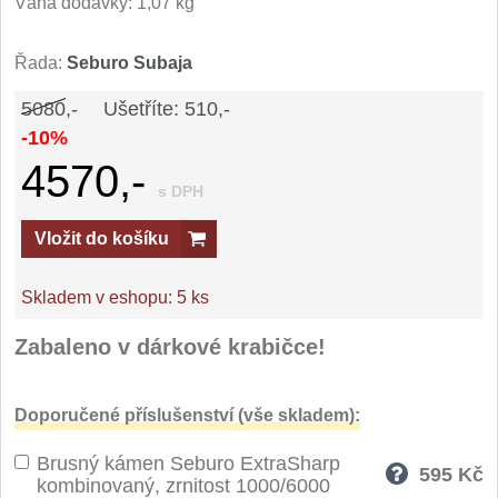
Váha dodávky: 1,07 kg
Řada:
Seburo Subaja
5080,-
Ušetříte: 510,-
-10%
4570,-
s DPH
Vložit do košíku
Skladem v eshopu:
5 ks
Zabaleno v dárkové krabičce!
Doporučené příslušenství (vše skladem):
Brusný kámen Seburo ExtraSharp
595
Kč
kombinovaný, zrnitost 1000/6000