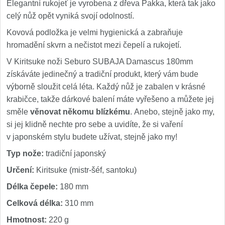
Elegantní rukojeť je vyrobena z dřeva Pakka, která tak jako
celý nůž opět vyniká svojí odolností.
Kovová podložka je velmi hygienická a zabraňuje
hromadění skvrn a nečistot mezi čepelí a rukojetí.
V Kiritsuke noži Seburo SUBAJA Damascus 180mm
získáváte jedinečný a tradiční produkt, který vám bude
výborně sloužit celá léta. Každý nůž je zabalen v krásné
krabičce, takže dárkové balení máte vyřešeno a můžete jej
směle
věnovat někomu blízkému
. Anebo, stejně jako my,
si jej klidně nechte pro sebe a uvidíte, že si vaření
v japonském stylu budete užívat, stejně jako my!
Typ nože:
tradiční japonský
Určení:
Kiritsuke (mistr-šéf, santoku)
Délka čepele:
180 mm
Celková délka:
310 mm
Hmotnost:
220 g