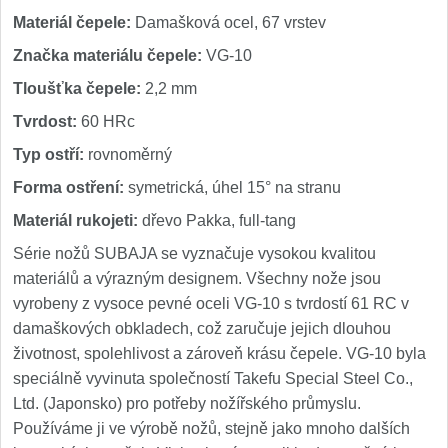
Materiál čepele:
Damašková ocel, 67 vrstev
Značka materiálu čepele:
VG-10
Tloušťka čepele:
2,2 mm
Tvrdost:
60 HRc
Typ ostří:
rovnoměrný
Forma ostření:
symetrická, úhel 15° na stranu
Materiál rukojeti:
dřevo Pakka, full-tang
Série nožů SUBAJA se vyznačuje vysokou kvalitou
materiálů a výrazným designem. Všechny nože jsou
vyrobeny z vysoce pevné oceli VG-10 s tvrdostí 61 RC v
damaškových obkladech, což zaručuje jejich dlouhou
životnost, spolehlivost a zároveň krásu čepele. VG-10 byla
speciálně vyvinuta společností Takefu Special Steel Co.,
Ltd. (Japonsko) pro potřeby nožířského průmyslu.
Používáme ji ve výrobě nožů, stejně jako mnoho dalších