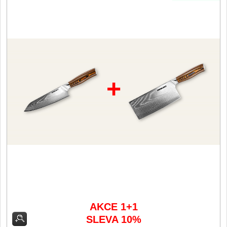
Vykosťovací nože
41
Plátkovací nože
27
Sekáčky a speciální nože
15
Ostření nožů
+
Doplňky k nožům
Vodní filtry a konvice
Dřezové baterie
DOMÁCNOST
Dárky
29
Doprodej
11
AKCE 1+1
SLEVA 10%