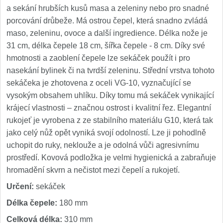
a sekání hrubších kusů masa a zeleniny nebo pro snadné
porcování drůbeže. Má ostrou čepel, která snadno zvládá
maso, zeleninu, ovoce a další ingredience. Délka nože je
31 cm, délka čepele 18 cm, šířka čepele - 8 cm. Díky své
hmotnosti a zaoblení čepele lze sekáček použít i pro
nasekání bylinek či na tvrdší zeleninu. Střední vrstva tohoto
sekáčeka je zhotovena z oceli VG-10, vyznačující se
vysokým obsahem uhlíku. Díky tomu má sekáček vynikající
krájecí vlastnosti – značnou ostrost i kvalitní řez. Elegantní
rukojeť je vyrobena z ze stabilního materiálu G10, která tak
jako celý nůž opět vyniká svojí odolností. Lze ji pohodlně
uchopit do ruky, neklouže a je odolná vůči agresivnímu
prostředí. Kovová podložka je velmi hygienická a zabraňuje
hromadění skvrn a nečistot mezi čepelí a rukojetí.
Určení:
sekáček
Délka čepele:
180 mm
Celková délka:
310 mm