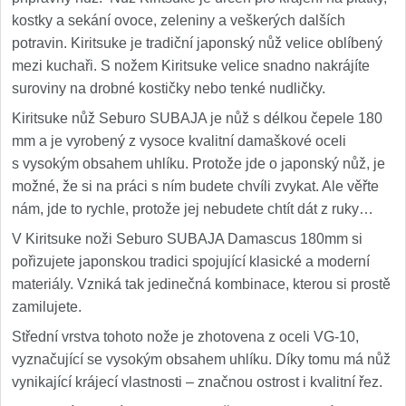
kostky a sekání ovoce, zeleniny a veškerých dalších
potravin. Kiritsuke je tradiční japonský nůž velice oblíbený
mezi kuchaři. S nožem Kiritsuke velice snadno nakrájíte
suroviny na drobné kostičky nebo tenké nudličky.
Kiritsuke nůž Seburo SUBAJA je nůž s délkou čepele 180
mm a je vyrobený z vysoce kvalitní damaškové oceli
s vysokým obsahem uhlíku. Protože jde o japonský nůž, je
možné, že si na práci s ním budete chvíli zvykat. Ale věřte
nám, jde to rychle, protože jej nebudete chtít dát z ruky…
V Kiritsuke noži Seburo SUBAJA Damascus 180mm si
pořizujete japonskou tradici spojující klasické a moderní
materiály. Vzniká tak jedinečná kombinace, kterou si prostě
zamilujete.
Střední vrstva tohoto nože je zhotovena z oceli VG-10,
vyznačující se vysokým obsahem uhlíku. Díky tomu má nůž
vynikající krájecí vlastnosti – značnou ostrost i kvalitní řez.