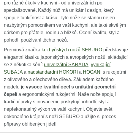
pro různé úkoly v kuchyni - od univerzálních po
specializované. Každý nůž má unikátní design, který
spojuje funkčnost a krásu. Tyto nože se stanou nejen
nezbytným pomocníkem ve vaší kuchyni, ale také skvělým
dárkem pro přátele, rodinu a blízké. Ocení kvalitu, styl a
pohodlí používání těchto nožů.
Premiová značka
kuchyňských nožů SEBURO
představuje
elegantní klasiku japonských a evropských nožů, skládající
se z několika sérií:
univerzální SARADA
,
vynikající
SUBAJA
a
nadstandardní HOKORI
a
HOGANI
s rukojeťmi
z olivového a ořechového dřeva. Základem každého
modelu
je vysoce kvalitní ocel s unikátní geometrií
čepelí
a ergonomickými rukojeťmi. Naše nože spojují
tradiční prvky s inovacemi, poskytují pohodlí, styl a
nepřekonatelný výkon ve vaší kuchyni. Objevte svět
dokonalého krájení s noži SEBURO a užijte si proces
přípravy oblíbených jídel!