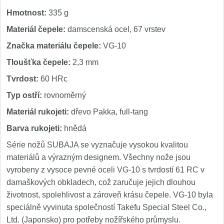
Hmotnost:
335 g
Materiál čepele:
damscenská ocel, 67 vrstev
Značka materiálu čepele:
VG-10
Tloušťka čepele:
2,3 mm
Tvrdost:
60 HRc
Typ ostří:
rovnoměrný
Materiál rukojeti:
dřevo Pakka, full-tang
Barva rukojeti:
hnědá
Série nožů SUBAJA se vyznačuje vysokou kvalitou
materiálů a výrazným designem. Všechny nože jsou
vyrobeny z vysoce pevné oceli VG-10 s tvrdostí 61 RC v
damaškových obkladech, což zaručuje jejich dlouhou
životnost, spolehlivost a zároveň krásu čepele. VG-10 byla
speciálně vyvinuta společností Takefu Special Steel Co.,
Ltd. (Japonsko) pro potřeby nožířského průmyslu.