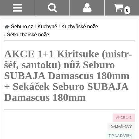
0
AKCE!
Stav
Seburo.cz
/
Kuchyně
/
Kuchyňské nože
Objednávky
KUCHYNĚ
/
Šéfkuchařské nože
Doručení A
Kuchyňské nože
AKCE 1+1 Kiritsuke (mistr-
Platba
Sady kuchyňských nožů
9
šéf, santoku) nůž Seburo
Šéfkuchařské nože
Vrácení Do
30
SUBAJA Damascus 180mm
14 Dnů
Univerzální nože
50
+ Sekáček Seburo SUBAJA
Nože na ovoce a zeleninu
Reklamace
43
Damascus 180mm
Santoku nože
46
Kontakty
Nože NAKIRI
17
AKCE 1+1
Filetovací nože
7
DAMAŠKOVÝ
Nože na chleba
27
TIP NA DÁREK