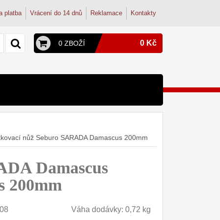
a platba
Vrácení do 14 dnů
Reklamace
Kontakty
0 Kč
0 ZBOŽÍ
y a konvice
py
terie
onvice
dřezové baterie
átkovací nůž Seburo SARADA Damascus 200mm
ohoutek
tudentské
dřez
RADA Damascus
osmózy
filtry
us 200mm
08
Váha dodávky: 0,72 kg