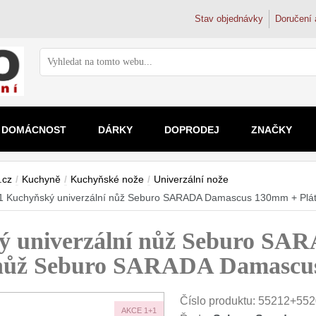
Stav objednávky
Doručení 
DOMÁCNOST
DÁRKY
DOPRODEJ
ZNAČKY
Ostření nožů
Zvětšovací skla
Vodní filtr
Mikrosko
Doplňky k nožům
Dřezové ba
.cz
/
Kuchyně
/
Kuchyňské nože
/
Univerzální nože
Brusné kameny
2x
Filtrační k
Pro děti
Magnetické lišty na nože
Trojcestné 
 Kuchyňský univerzální nůž Seburo SARADA Damascus 130mm + Pl
Ostřiče nožů
2.5x
Filtry na k
Školní a s
Doplňky a díly
3x-4x
Filtry pod 
Kapesní
 univerzální nůž Seburo SA
4.5-5x
Reverzní 
Digitální
nad 5x
Koupelnové 
 nůž Seburo SARADA Damasc
Číslo produktu:
55212+552
AKCE 1+1