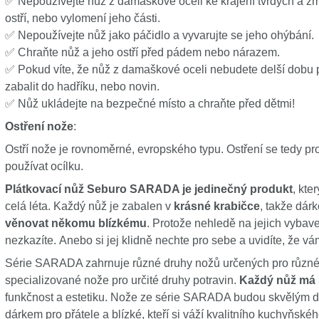
✅ Nepoužívejte nůž z damaškové oceli ke krájení tvrdých a zm
ostří, nebo vylomení jeho části.
✅ Nepoužívejte nůž jako páčidlo a vyvarujte se jeho ohýbání
✅ Chraňte nůž a jeho ostří před pádem nebo nárazem.
✅ Pokud víte, že nůž z damaškové oceli nebudete delší dobu p
zabalit do hadříku, nebo novin.
✅ Nůž ukládejte na bezpečné místo a chraňte před dětmi!
Ostření nože
:
Ostří nože je rovnoměrné, evropského typu. Ostření se tedy p
používat ocílku.
Plátkovací nůž Seburo SARADA je jedinečný produkt
, kte
celá léta. Každý nůž je zabalen v
krásné krabičce
, takže dár
věnovat někomu blízkému
. Protože nehledě na jejich vybav
nezkazíte. Anebo si jej klidně nechte pro sebe a uvidíte, že vá
Série SARADA zahrnuje různé druhy nožů určených pro různé 
specializované nože pro určité druhy potravin.
Každý nůž má 
funkčnost a estetiku. Nože ze série SARADA budou skvělým d
dárkem pro přátele a blízké, kteří si váží kvalitního kuchyňské