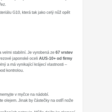
řez.
eriálu G10, která tak jako celý nůž opět
a velmi stabilní. Je vyrobená ze
67 vrstev
erezové japonské oceli
AUS-10+ od firmy
lný a má vynikající krájecí vlastnosti –
 pod kontrolou.
nemyjte v myčce na nádobí.
te olejem. Jinak by částečky na ostří nože