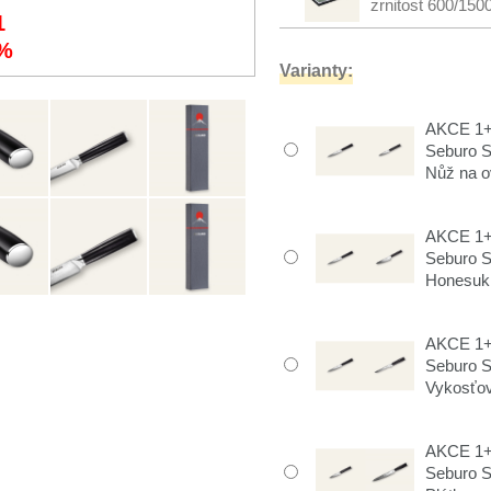
zrnitost 600/150
1
%
Varianty:
AKCE 1+1
Seburo 
Nůž na o
AKCE 1+1
Seburo 
Honesuki
AKCE 1+1
Seburo 
Vykosťov
AKCE 1+1
Seburo 