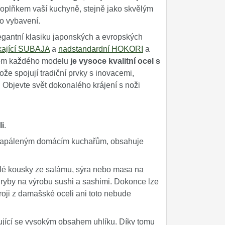
oplňkem vaší kuchyně, stejně jako skvělým
ho vybavení.
egantní klasiku japonských a evropských
kající SUBAJA
a
nadstandardní HOKORI
a
adem každého modelu
je vysoce kvalitní ocel s
e spojují tradiční prvky s inovacemi,
. Objevte svět dokonalého krájení s noži
i
.
 zapáleným domácím kuchařům, obsahuje
alé kousky ze salámu, sýra nebo masa na
 ryby na výrobu sushi a sashimi. Dokonce lze
troji z damašské oceli ani toto nebude
čující se vysokým obsahem uhlíku. Díky tomu