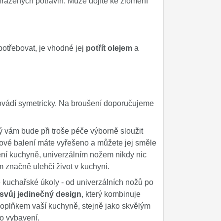
ražených potravin. Může dojíte ke zlomení
.
otřebovat, je vhodné jej
potřít olejem
a
rovádí symetricky. Na broušení doporučujeme
rý vám bude při troše péče výborně sloužit
kové balení máte vyřešeno a můžete jej směle
ení kuchyně, univerzálním nožem nikdy nic
m značně ulehčí život v kuchyni.
kuchařské úkoly - od univerzálních nožů po
svůj jedinečný design
, který kombinuje
oplňkem vaší kuchyně, stejně jako skvělým
ho vybavení.