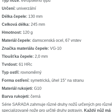
Typ nože:
evropského typu
Určení:
univerzální
Délka čepele:
130 mm
Celková délka:
245 mm
Hmotnost:
120 g
Materiál čepele:
damscenská ocel, 67 vrstev
Značka materiálu čepele:
VG-10
Tloušťka čepele:
2,0 mm
Tvrdost:
61 HRc
Typ ostří:
rovnoměrný
Forma ostření:
symetrická, úhel 15° na stranu
Materiál rukojeti:
G10
Barva rukojeti:
černá
Série SARADA zahrnuje různé druhy nožů určených pro různé 
specializované nože pro určité druhy potravin.
Každý nůž má 