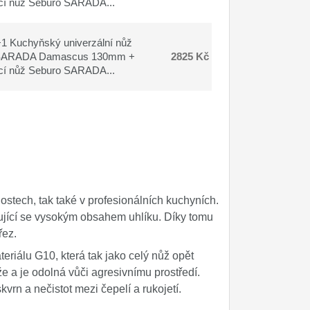
cí nůž Seburo SARADA...
 Kuchyňský univerzální nůž
SARADA Damascus 130mm +
2825 Kč
cí nůž Seburo SARADA...
ostech, tak také v profesionálních kuchyních.
čující se vysokým obsahem uhlíku. Díky tomu
řez.
eriálu G10, která tak jako celý nůž opět
že a je odolná vůči agresivnímu prostředí.
rn a nečistot mezi čepelí a rukojetí.