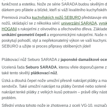
funkčnost a estetiku. Nože ze série SARADA budou skvělým d
dárkem pro přátele a blízké, kteří si váží kvalitního kuchyňské
Premiová značka
kuchyňských nožů SEBURO
představuje el
nožů, skládající se z několika sérií:
univerzální SARADA
,
vyni
HOGANI
s rukojeťmi z olivového a ořechového dřeva. Zákl
unikátní geometrií čepelí
a ergonomickými rukojeťmi. Naše nož
poskytují pohodlí, styl a nepřekonatelný výkon ve vaší kuchyni
SEBURO a užijte si proces přípravy oblíbených jídel!
Plátkovací nůž Seburo SARADA z
japonské damaškové ocel
Ucelená řada
Seburo SARADA
, kterou vřele doporučujeme
také tento skvělý
plátkovací nůž
.
Úzká a dlouhá čepel nože umožní přesně nakrájet plátky a m
sendviče. Také umožní nakrájet na plátky čerstvé nebo solené
nakrájet tenké plátky z velkých kusů potravin – právě díky nás
problém.
Střední vrstva tohoto nože je zhotovena z oceli VG-10, vyzna