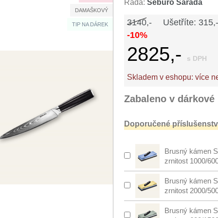
Řada:
Seburo Sarada
DAMAŠKOVÝ
3140,-
Ušetříte: 315,
TIP NA DÁREK
-10%
2825,-
s DPH
Skladem v eshopu:
více n
Zabaleno v dárkové 
Doporučené příslušenství
Brusný kámen S
zrnitost 1000/60
Brusný kámen S
zrnitost 2000/50
Brusný kámen S