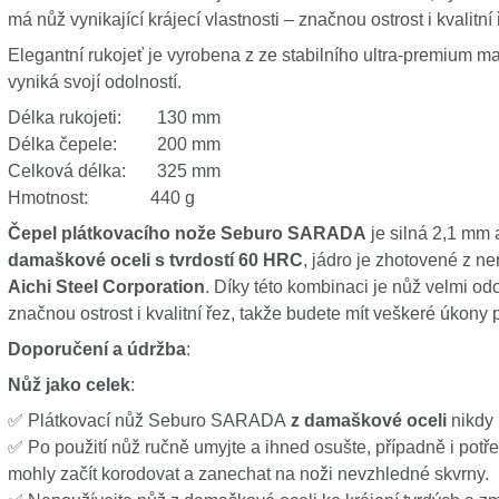
má nůž vynikající krájecí vlastnosti – značnou ostrost i kvalitní 
Elegantní rukojeť je vyrobena z ze stabilního ultra-premium mat
vyniká svojí odolností.
Délka rukojeti: 130 mm
Délka čepele: 200 mm
Celková délka: 325 mm
Hmotnost: 440 g
Čepel plátkovacího nože Seburo SARADA
je silná 2,1 mm 
damaškové oceli s tvrdostí 60 HRC
, jádro je zhotovené z n
Aichi Steel Corporation
. Díky této kombinaci je nůž velmi odo
značnou ostrost i kvalitní řez, takže budete mít veškeré úkony
Doporučení a údržba
:
Nůž jako celek
:
✅ Plátkovací nůž Seburo SARADA
z damaškové oceli
nikdy 
✅ Po použití nůž ručně umyjte a ihned osušte, případně i potře
mohly začít korodovat a zanechat na noži nevzhledné skvrny.