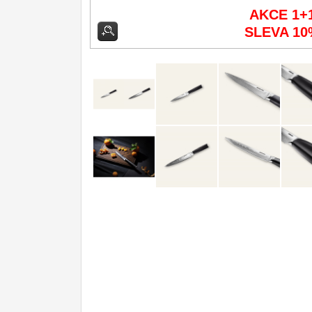
DOMÁCNOST
AKCE 1+
Dárky
SLEVA 10
29
Doprodej
11