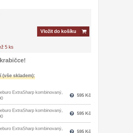
-
Vložit do košíku
ež 5 ks
krabičce!
 (vše skladem):
eburo ExtraSharp kombinovaný,
595
Kč
00
eburo ExtraSharp kombinovaný,
595
Kč
00
eburo ExtraSharp kombinovaný,
595
Kč