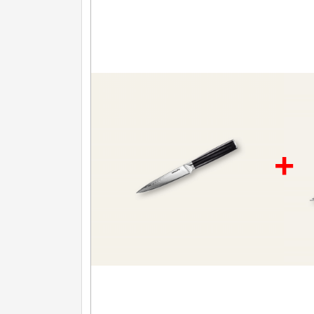
Další kategorie
Nože na ovoce a zeleninu
43
Santoku nože
46
Nože NAKIRI
17
Filetovací nože
7
Nože na chleba
27
Vykosťovací nože
41
+
Plátkovací nože
27
Sekáčky a speciální nože
15
Ostření nožů
Doplňky k nožům
Vodní filtry a konvice
Dřezové baterie