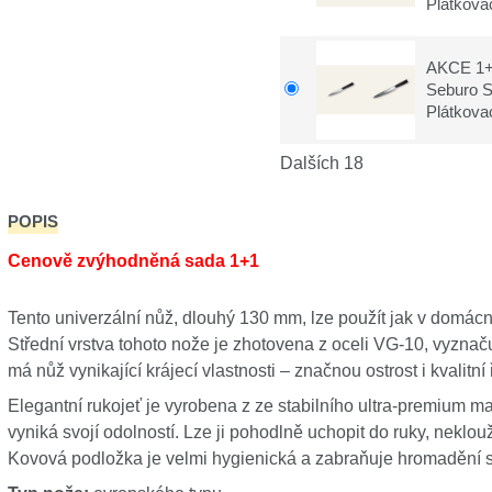
Plátkova
AKCE 1+1
Seburo 
Plátkova
Dalších 18
POPIS
Cenově zvýhodněná sada 1+1
Tento univerzální nůž, dlouhý 130 mm, lze použít jak v domácn
Střední vrstva tohoto nože je zhotovena z oceli VG-10, vyzna
má nůž vynikající krájecí vlastnosti – značnou ostrost i kvalitní 
Elegantní rukojeť je vyrobena z ze stabilního ultra-premium mat
vyniká svojí odolností. Lze ji pohodlně uchopit do ruky, neklou
Kovová podložka je velmi hygienická a zabraňuje hromadění skv