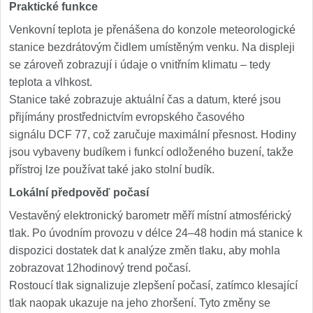
Praktické funkce
Venkovní teplota je přenášena do konzole meteorologické
stanice bezdrátovým čidlem umístěným venku. Na displeji
se zároveň zobrazují i údaje o vnitřním klimatu – tedy
teplota a vlhkost.
Stanice také zobrazuje aktuální čas a datum, které jsou
přijímány prostřednictvím evropského časového
signálu DCF 77, což zaručuje maximální přesnost. Hodiny
jsou vybaveny budíkem i funkcí odloženého buzení, takže
přístroj lze používat také jako stolní budík.
Lokální předpověď počasí
Vestavěný elektronický barometr měří místní atmosférický
tlak. Po úvodním provozu v délce 24–48 hodin má stanice k
dispozici dostatek dat k analýze změn tlaku, aby mohla
zobrazovat 12hodinový trend počasí.
Rostoucí tlak signalizuje zlepšení počasí, zatímco klesající
tlak naopak ukazuje na jeho zhoršení. Tyto změny se