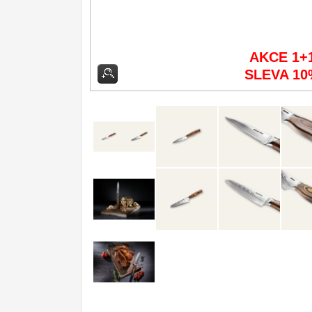
DOMÁCNOST
Dárky
29
Doprodej
AKCE 1+
11
SLEVA 10