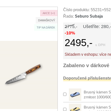
Číslo produktu:
55231+552
AKCE 1+1
Řada:
Seburo Subaja
DAMAŠKOVÝ
2775,-
Ušetříte: 280,
TIP NA DÁREK
-10%
2495,-
s DPH
Skladem v eshopu:
více n
Zabaleno v dárkové 
Doporučené příslušenství
Brusný kámen S
zrnitost 1000/60
Brusný kámen S