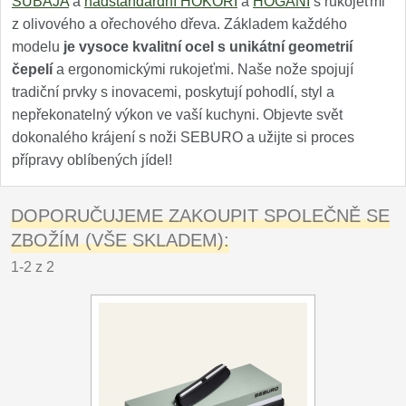
SUBAJA
a
nadstandardní HOKORI
a
HOGANI
s rukojeťmi
z olivového a ořechového dřeva. Základem každého
modelu
je vysoce kvalitní ocel s unikátní geometrií
čepelí
a ergonomickými rukojeťmi. Naše nože spojují
tradiční prvky s inovacemi, poskytují pohodlí, styl a
nepřekonatelný výkon ve vaší kuchyni. Objevte svět
dokonalého krájení s noži SEBURO a užijte si proces
přípravy oblíbených jídel!
DOPORUČUJEME ZAKOUPIT SPOLEČNĚ SE
ZBOŽÍM (VŠE SKLADEM):
1-2 z 2