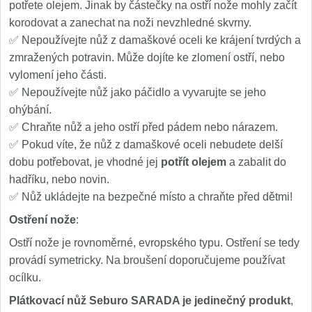
potřete olejem. Jinak by částečky na ostří nože mohly začít
korodovat a zanechat na noži nevzhledné skvrny.
✅ Nepoužívejte nůž z damaškové oceli ke krájení tvrdých a
zmražených potravin. Může dojíte ke zlomení ostří, nebo
vylomení jeho části.
✅ Nepoužívejte nůž jako páčidlo a vyvarujte se jeho
ohýbání.
✅ Chraňte nůž a jeho ostří před pádem nebo nárazem.
✅ Pokud víte, že nůž z damaškové oceli nebudete delší
dobu potřebovat, je vhodné jej
potřít olejem
a zabalit do
hadříku, nebo novin.
✅ Nůž ukládejte na bezpečné místo a chraňte před dětmi!
Ostření nože
:
Ostří nože je rovnoměrné, evropského typu. Ostření se tedy
provádí symetricky. Na broušení doporučujeme používat
ocílku.
Plátkovací nůž Seburo SARADA je jedinečný produkt
,