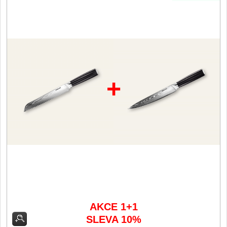
Vykosťovací nože
41
Plátkovací nože
27
Sekáčky a speciální nože
15
Ostření nožů
+
Doplňky k nožům
Vodní filtry a konvice
Dřezové baterie
DOMÁCNOST
Dárky
29
Doprodej
11
AKCE 1+1
SLEVA 10%