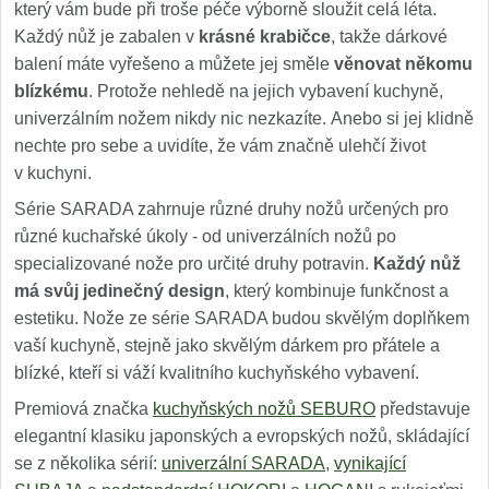
který vám bude při troše péče výborně sloužit celá léta.
Každý nůž je zabalen v
krásné krabičce
, takže dárkové
balení máte vyřešeno a můžete jej směle
věnovat někomu
blízkému
. Protože nehledě na jejich vybavení kuchyně,
univerzálním nožem nikdy nic nezkazíte. Anebo si jej klidně
nechte pro sebe a uvidíte, že vám značně ulehčí život
v kuchyni.
Série SARADA zahrnuje různé druhy nožů určených pro
různé kuchařské úkoly - od univerzálních nožů po
specializované nože pro určité druhy potravin.
Každý nůž
má svůj jedinečný design
, který kombinuje funkčnost a
estetiku. Nože ze série SARADA budou skvělým doplňkem
vaší kuchyně, stejně jako skvělým dárkem pro přátele a
blízké, kteří si váží kvalitního kuchyňského vybavení.
Premiová značka
kuchyňských nožů SEBURO
představuje
elegantní klasiku japonských a evropských nožů, skládající
se z několika sérií:
univerzální SARADA
,
vynikající