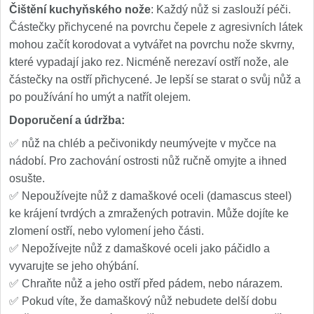
Čištění kuchyňského nože
: Každý nůž si zaslouží péči.
Částečky přichycené na povrchu čepele z agresivních látek
mohou začít korodovat a vytvářet na povrchu nože skvrny,
které vypadají jako rez. Nicméně nerezaví ostří nože, ale
částečky na ostří přichycené. Je lepší se starat o svůj nůž a
po používání ho umýt a natřít olejem.
Doporučení a údržba
:
✅ nůž na chléb a pečivonikdy neumývejte v myčce na
nádobí. Pro zachování ostrosti nůž ručně omyjte a ihned
osušte.
✅ Nepoužívejte nůž z damaškové oceli (damascus steel)
ke krájení tvrdých a zmražených potravin. Může dojíte ke
zlomení ostří, nebo vylomení jeho části.
✅ Nepožívejte nůž z damaškové oceli jako páčidlo a
vyvarujte se jeho ohýbání.
✅ Chraňte nůž a jeho ostří před pádem, nebo nárazem.
✅ Pokud víte, že damaškový nůž nebudete delší dobu