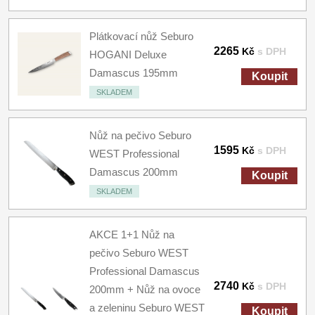
Plátkovací nůž Seburo
2265
Kč
s DPH
HOGANI Deluxe
Damascus 195mm
Koupit
SKLADEM
Nůž na pečivo Seburo
1595
Kč
s DPH
WEST Professional
Damascus 200mm
Koupit
SKLADEM
AKCE 1+1 Nůž na
pečivo Seburo WEST
Professional Damascus
2740
Kč
s DPH
200mm + Nůž na ovoce
a zeleninu Seburo WEST
Koupit