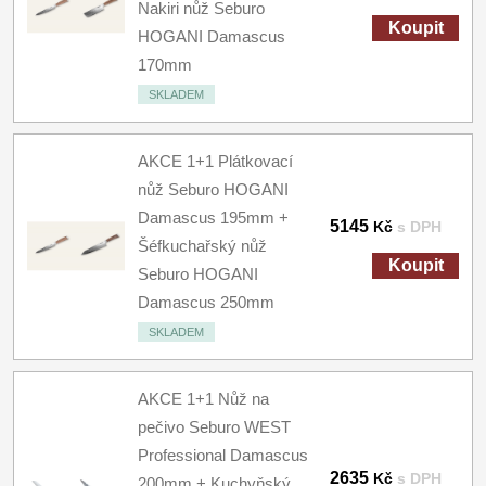
Nakiri nůž Seburo
Koupit
HOGANI Damascus
170mm
SKLADEM
AKCE 1+1 Plátkovací
nůž Seburo HOGANI
Damascus 195mm +
5145
Kč
s DPH
Šéfkuchařský nůž
Koupit
Seburo HOGANI
Damascus 250mm
SKLADEM
AKCE 1+1 Nůž na
pečivo Seburo WEST
Professional Damascus
2635
Kč
s DPH
200mm + Kuchyňský