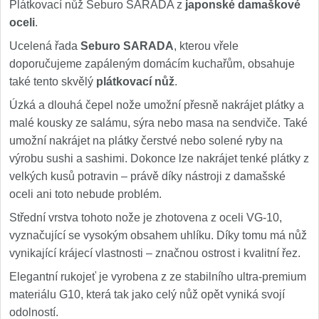
Plátkovací nůž Seburo SARADA z
japonské damaškové
oceli
.
Ucelená řada
Seburo SARADA
, kterou vřele
doporučujeme zapáleným domácím kuchařům, obsahuje
také tento skvělý
plátkovací nůž
.
Úzká a dlouhá čepel nože umožní přesně nakrájet plátky a
malé kousky ze salámu, sýra nebo masa na sendviče. Také
umožní nakrájet na plátky čerstvé nebo solené ryby na
výrobu sushi a sashimi. Dokonce lze nakrájet tenké plátky z
velkých kusů potravin – právě díky nástroji z damašské
oceli ani toto nebude problém.
Střední vrstva tohoto nože je zhotovena z oceli VG-10,
vyznačující se vysokým obsahem uhlíku. Díky tomu má nůž
vynikající krájecí vlastnosti – značnou ostrost i kvalitní řez.
Elegantní rukojeť je vyrobena z ze stabilního ultra-premium
materiálu G10, která tak jako celý nůž opět vyniká svojí
odolností.