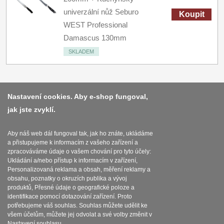
univerzální nůž Seburo
Koupit
WEST Professional
Damascus 130mm
SKLADEM
Nastavení cookies. Aby e-shop fungoval,
jak jste zvyklí.
Platba a dodávka
Obchodní podmínky
Aby náš web dál fungoval tak, jak ho znáte, ukládáme
a přistupujeme k informacím z vašeho zařízení a
Zasady zpracovani osobnich udaju
zpracováváme údaje o vašem chování pro tyto účely:
Ukládání a/nebo přístup k informacím v zařízení,
Reklamační řád
Personalizovaná reklama a obsah, měření reklamy a
obsahu, poznatky o okruzích publika a vývoj
produktů, Přesné údaje o geografické poloze a
Nastavení souborů cookies
identifikace pomocí dotazování zařízení. Proto
potřebujeme váš souhlas. Souhlas můžete udělit ke
všem účelům, můžete jej odvolat a své volby změnit v
Nastavení souhlasu.