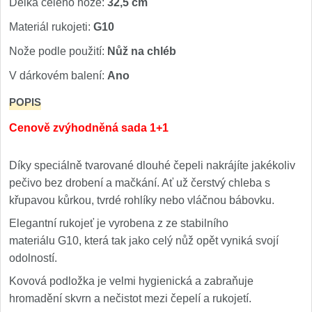
Délka celého nože:
32,5 cm
Materiál rukojeti:
G10
Nože podle použití:
Nůž na chléb
V dárkovém balení:
Ano
POPIS
Cenově zvýhodněná sada 1+1
Díky speciálně tvarované dlouhé čepeli nakrájíte jakékoliv
pečivo bez drobení a mačkání. Ať už čerstvý chleba s
křupavou kůrkou, tvrdé rohlíky nebo vláčnou bábovku.
Elegantní rukojeť je vyrobena z ze stabilního
materiálu G10, která tak jako celý nůž opět vyniká svojí
odolností.
Kovová podložka je velmi hygienická a zabraňuje
hromadění skvrn a nečistot mezi čepelí a rukojetí.