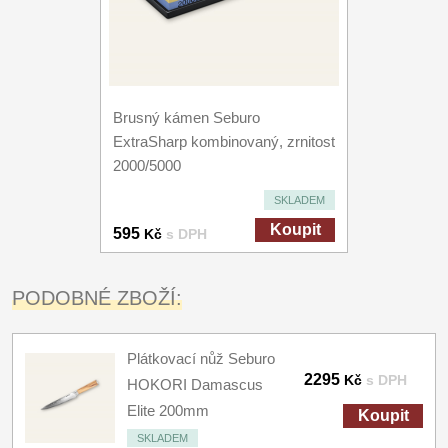
Brusný kámen Seburo
ExtraSharp kombinovaný, zrnitost
2000/5000
SKLADEM
Koupit
595
Kč
s DPH
PODOBNÉ ZBOŽÍ:
Plátkovací nůž Seburo
2295
Kč
s DPH
HOKORI Damascus
Elite 200mm
Koupit
SKLADEM