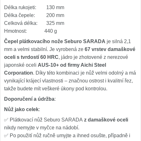
Délka rukojeti: 130 mm
Délka čepele: 200 mm
Celková délka: 325 mm
Hmotnost: 440 g
Čepel plátkovacího nože Seburo SARADA
je silná 2,1
mm a velmi stabilní. Je vyrobená ze
67 vrstev damaškové
oceli s tvrdostí 60 HRC
, jádro je zhotovené z nerezové
japonské oceli
AUS-10+ od firmy Aichi Steel
Corporation
. Díky této kombinaci je nůž velmi odolný a má
vynikající krájecí vlastnosti – značnou ostrost i kvalitní řez,
takže budete mít veškeré úkony pod kontrolou.
Doporučení a údržba
:
Nůž jako celek
:
✅ Plátkovací nůž Seburo SARADA
z damaškové oceli
nikdy nemyjte v myčce na nádobí.
✅ Po použití nůž ručně umyjte a ihned osušte, případně i