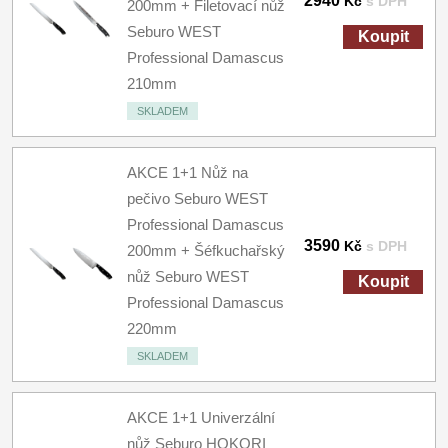
2940
Kč
s DPH
200mm + Filetovací nůž
Seburo WEST
Koupit
Professional Damascus
210mm
SKLADEM
AKCE 1+1 Nůž na
pečivo Seburo WEST
Professional Damascus
3590
Kč
s DPH
200mm + Šéfkuchařský
nůž Seburo WEST
Koupit
Professional Damascus
220mm
SKLADEM
AKCE 1+1 Univerzální
nůž Seburo HOKORI