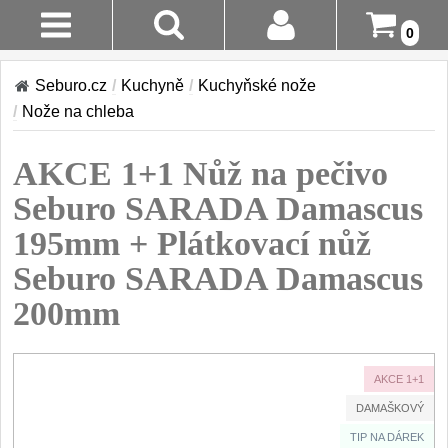
0
AKCE!
Stav
Seburo.cz
/
Kuchyně
/
Kuchyňské nože
Objednávky
KUCHYNĚ
/
Nože na chleba
Doručení A
Kuchyňské nože
AKCE 1+1 Nůž na pečivo
Platba
Sady kuchyňských nožů
9
Seburo SARADA Damascus
Šéfkuchařské nože
Vrácení Do
30
195mm + Plátkovací nůž
14 Dnů
Univerzální nože
50
Seburo SARADA Damascus
Nože na ovoce a zeleninu
Reklamace
43
200mm
Santoku nože
46
Kontakty
Nože NAKIRI
17
AKCE 1+1
Filetovací nože
7
DAMAŠKOVÝ
Nože na chleba
27
TIP NA DÁREK