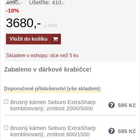
4090,-
Ušetříte: 410,-
-10%
3680,-
s DPH
Vložit do košíku
Skladem v eshopu:
více než 5 ks
Zabaleno v dárkové krabičce!
Doporučené příslušenství (vše skladem):
Brusný kámen Seburo ExtraSharp
595
Kč
kombinovaný, zrnitost 2000/5000
Brusný kámen Seburo ExtraSharp
595
Kč
kombinovaný, zrnitost 600/1500