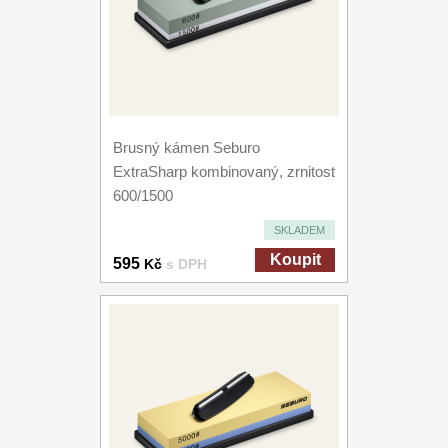
Brusný kámen Seburo
ExtraSharp kombinovaný, zrnitost
600/1500
SKLADEM
Koupit
595
Kč
s DPH