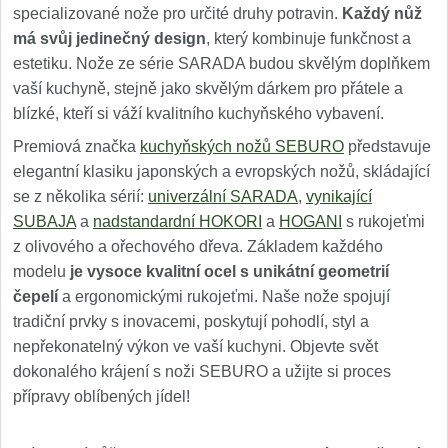
specializované nože pro určité druhy potravin.
Každý nůž
má svůj jedinečný design
, který kombinuje funkčnost a
estetiku. Nože ze série SARADA budou skvělým doplňkem
vaší kuchyně, stejně jako skvělým dárkem pro přátele a
blízké, kteří si váží kvalitního kuchyňského vybavení.
Premiová značka
kuchyňských nožů SEBURO
představuje
elegantní klasiku japonských a evropských nožů, skládající
se z několika sérií:
univerzální SARADA
,
vynikající
SUBAJA
a
nadstandardní HOKORI
a
HOGANI
s rukojeťmi
z olivového a ořechového dřeva. Základem každého
modelu
je vysoce kvalitní ocel s unikátní geometrií
čepelí
a ergonomickými rukojeťmi. Naše nože spojují
tradiční prvky s inovacemi, poskytují pohodlí, styl a
nepřekonatelný výkon ve vaší kuchyni. Objevte svět
dokonalého krájení s noži SEBURO a užijte si proces
přípravy oblíbených jídel!