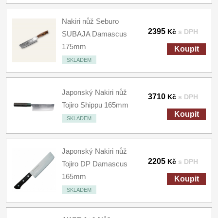
Nakiri nůž Seburo
2395
Kč
s DPH
SUBAJA Damascus
175mm
Koupit
SKLADEM
Japonský Nakiri nůž
3710
Kč
s DPH
Tojiro Shippu 165mm
Koupit
SKLADEM
Japonský Nakiri nůž
2205
Kč
s DPH
Tojiro DP Damascus
165mm
Koupit
SKLADEM