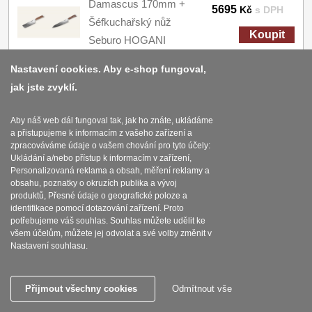
Damascus 170mm +
5695
Kč
s DPH
Šéfkuchařský nůž
Koupit
Seburo HOGANI
Damascus 250mm
Nastavení cookies. Aby e-shop fungoval,
SKLADEM
jak jste zvyklí.
AKCE 1+1 Honesuki
Aby náš web dál fungoval tak, jak ho znáte, ukládáme
a přistupujeme k informacím z vašeho zařízení a
(vykosťovací,
zpracováváme údaje o vašem chování pro tyto účely:
univerzální) nůž Seburo
Ukládání a/nebo přístup k informacím v zařízení,
3590
Personalizovaná reklama a obsah, měření reklamy a
Kč
s DPH
SUBAJA Damascus
obsahu, poznatky o okruzích publika a vývoj
130mm + Nakiri nůž
Koupit
produktů, Přesné údaje o geografické poloze a
identifikace pomocí dotazování zařízení. Proto
Seburo SUBAJA
potřebujeme váš souhlas. Souhlas můžete udělit ke
Damascus 175mm
všem účelům, můžete jej odvolat a své volby změnit v
Nastavení souhlasu.
SKLADEM
Přijmout všechny cookies
Odmítnout vše
AKCE 1+1 Kiritsuke
(mistr-šéf, santoku) nůž