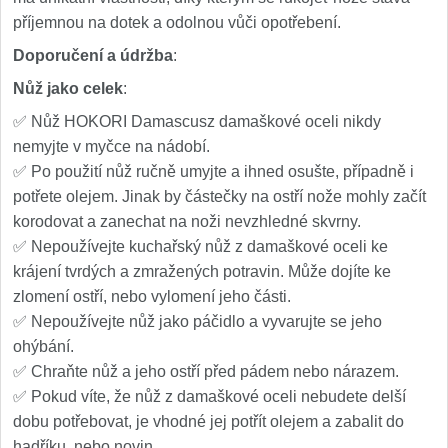
příjemnou na dotek a odolnou vůči opotřebení.
Doporučení a údržba
:
Nůž jako celek
:
✅ Nůž HOKORI Damascusz damaškové oceli nikdy
nemyjte v myčce na nádobí.
✅ Po použití nůž ručně umyjte a ihned osušte, případně i
potřete olejem. Jinak by částečky na ostří nože mohly začít
korodovat a zanechat na noži nevzhledné skvrny.
✅ Nepoužívejte kuchařský nůž z damaškové oceli ke
krájení tvrdých a zmražených potravin. Může dojíte ke
zlomení ostří, nebo vylomení jeho části.
✅ Nepoužívejte nůž jako páčidlo a vyvarujte se jeho
ohýbání.
✅ Chraňte nůž a jeho ostří před pádem nebo nárazem.
✅ Pokud víte, že nůž z damaškové oceli nebudete delší
dobu potřebovat, je vhodné jej potřít olejem a zabalit do
hadříku, nebo novin.