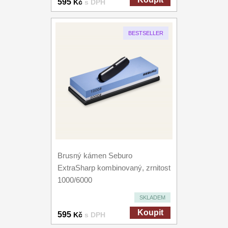
595
Kč
s DPH
BESTSELLER
Brusný kámen Seburo
ExtraSharp kombinovaný, zrnitost
1000/6000
SKLADEM
Koupit
595
Kč
s DPH