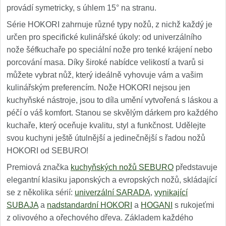
provádí symetricky, s úhlem 15° na stranu.
Série HOKORI zahrnuje různé typy nožů, z nichž každý je
určen pro specifické kulinářské úkoly: od univerzálního
nože šéfkuchaře po speciální nože pro tenké krájení nebo
porcování masa. Díky široké nabídce velikostí a tvarů si
můžete vybrat nůž, který ideálně vyhovuje vám a vašim
kulinářským preferencím. Nože HOKORI nejsou jen
kuchyňské nástroje, jsou to díla umění vytvořená s láskou a
péčí o váš komfort. Stanou se skvělým dárkem pro každého
kuchaře, který oceňuje kvalitu, styl a funkčnost. Udělejte
svou kuchyni ještě útulnější a jedinečnější s řadou nožů
HOKORI od SEBURO!
Premiová značka
kuchyňských nožů SEBURO
představuje
elegantní klasiku japonských a evropských nožů, skládající
se z několika sérií:
univerzální SARADA
,
vynikající
SUBAJA
a
nadstandardní HOKORI
a
HOGANI
s rukojeťmi
z olivového a ořechového dřeva. Základem každého