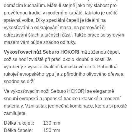
domácím kuchařům. Máte-li stejně jako my slabost pro
prověřenou tradici v moderním kabátě, tak toto je určitě
správná volba. Díky speciální čepeli je ideální na
vykosťování a odkrajování masa, na porcování či
odřezávání šlach a tučných částí. Takže práce se syrovým
masem vám půjde snadno od ruky.
Vykosťovací nůž Seburo HOKORI
má zúženou čepel,
což se hodí zvláště při práci okolo kloubů a kostí. Je
vyrobený z vysoce kvalitní damaškové oceli. Pohodlná
rukojeť evropského typu je z přírodního olivového dřeva a
snadno se drží.
Ve vykosťovacím noži Seburo HOKORI se elegantně
snoubí evropská a japonská tradice i klasické a moderní
materiály. Vzniká tak jedinečná kombinace, kterou si prostě
zamilujete.
Délka rukojeti: 130 mm
Délka čepele: 150 mm