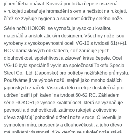
jí není třeba obávat. Kovová podložka čepele osazená
v rukojeti zabraňuje hromadění skvrn a nečistot na rukojeti,
čímž se zvyšuje hygiena a snadnost údržby celého nože.
Série nožů HOKORI se vyznačuje vysokou kvalitou
materiálů a aristokratickým designem. Všechny nože jsou
vyrobeny z vysokopevnostní oceli VG-10 s tvrdostí 61(+/-)1
RC v damaskových obkladech, což zaručuje jejich
dlouhověkost, spolehlivost a zároveň krásu čepele. Ocel
VG-10 byla speciálně vyvinuta společností Takefu Special
Steel Co., Ltd. (Japonsko) pro potřeby nožířského průmyslu.
Používáme ji ve výrobě nožů, stejně jako mnoho dalších
japonských značek. Viskozita této oceli je dostatečná pro
udržení ostří i při kalení na tvrdost 60-62 RC. Základem
série HOKORI je vysoce kvalitní ocel, která se vyznačuje
pevností a dlouhověkostí, zatímco rukojeti z olivového
dřeva zajišťují pohodlné držení nože v ruce. Olivovník je
symbolem míru, prosperity a dlouhověkosti, a jeho dřevo
má unikátní vlastnosti, díky kterým se rukojeť nože stává