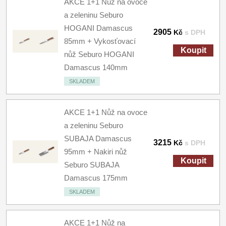
AKCE 1+1 Nůž na ovoce
a zeleninu Seburo
HOGANI Damascus
2905
Kč
s DPH
85mm + Vykosťovací
Koupit
nůž Seburo HOGANI
Damascus 140mm
SKLADEM
AKCE 1+1 Nůž na ovoce
a zeleninu Seburo
SUBAJA Damascus
3215
Kč
s DPH
95mm + Nakiri nůž
Koupit
Seburo SUBAJA
Damascus 175mm
SKLADEM
AKCE 1+1 Nůž na