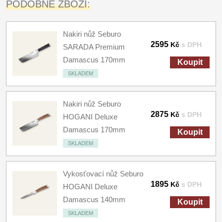
PODOBNÉ ZBOŽÍ:
Nakiri nůž Seburo
2595
Kč
s DPH
SARADA Premium
Damascus 170mm
Koupit
SKLADEM
Nakiri nůž Seburo
2875
Kč
s DPH
HOGANI Deluxe
Damascus 170mm
Koupit
SKLADEM
Vykosťovací nůž Seburo
1895
Kč
s DPH
HOGANI Deluxe
Damascus 140mm
Koupit
SKLADEM