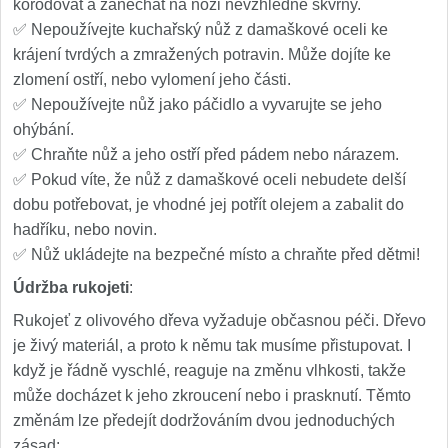
korodovat a zanechat na noži nevzhledné skvrny.
✅ Nepoužívejte kuchařský nůž z damaškové oceli ke
krájení tvrdých a zmražených potravin. Může dojíte ke
zlomení ostří, nebo vylomení jeho části.
✅ Nepoužívejte nůž jako páčidlo a vyvarujte se jeho
ohýbání.
✅ Chraňte nůž a jeho ostří před pádem nebo nárazem.
✅ Pokud víte, že nůž z damaškové oceli nebudete delší
dobu potřebovat, je vhodné jej potřít olejem a zabalit do
hadříku, nebo novin.
✅ Nůž ukládejte na bezpečné místo a chraňte před dětmi!
Údržba rukojeti
:
Rukojeť z olivového dřeva vyžaduje občasnou péči. Dřevo
je živý materiál, a proto k němu tak musíme přistupovat. I
když je řádně vyschlé, reaguje na změnu vlhkosti, takže
může docházet k jeho zkroucení nebo i prasknutí. Těmto
změnám lze předejít dodržováním dvou jednoduchých
zásad: