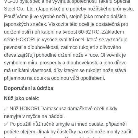
VG-10 byla speciálně vyvinuta společností Takefu Special
Steel Co., Ltd. (Japonsko) pro potřeby nožířského průmyslu.
Používáme ji ve výrobě nožů, stejně jako mnoho dalších
japonských značek. Viskozita této oceli je dostatečná pro
udržení ostří i při kalení na tvrdost 60-62 RC. Základem
série HOKORI je vysoce kvalitní ocel, která se vyznačuje
pevností a dlouhověkostí, zatímco rukojeti z olivového
dřeva zajišťují pohodlné držení nože v ruce. Olivovník je
symbolem míru, prosperity a dlouhověkosti, a jeho dřevo
má unikátní vlastnosti, díky kterým se rukojeť nože stává
příjemnou na dotek a odolnou vůči opotřebení.
Doporučení a údržba
:
Nůž jako celek
:
✅ Nůž HOKORI Damascusz damaškové oceli nikdy
nemyjte v myčce na nádobí.
✅ Po použití nůž ručně umyjte a ihned osušte, případně i
potřete olejem. Jinak by částečky na ostří nože mohly začít