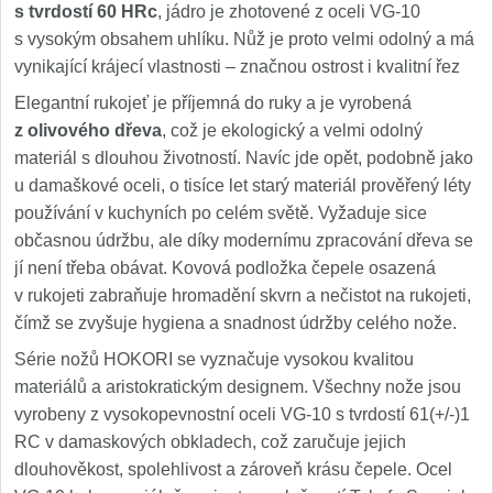
s tvrdostí 60 HRc
, jádro je zhotovené z oceli VG-10
s vysokým obsahem uhlíku. Nůž je proto velmi odolný a má
vynikající krájecí vlastnosti – značnou ostrost i kvalitní řez
Elegantní rukojeť je příjemná do ruky a je vyrobená
z olivového dřeva
, což je ekologický a velmi odolný
materiál s dlouhou životností. Navíc jde opět, podobně jako
u damaškové oceli, o tisíce let starý materiál prověřený léty
používání v kuchyních po celém světě. Vyžaduje sice
občasnou údržbu, ale díky modernímu zpracování dřeva se
jí není třeba obávat. Kovová podložka čepele osazená
v rukojeti zabraňuje hromadění skvrn a nečistot na rukojeti,
čímž se zvyšuje hygiena a snadnost údržby celého nože.
Série nožů HOKORI se vyznačuje vysokou kvalitou
materiálů a aristokratickým designem. Všechny nože jsou
vyrobeny z vysokopevnostní oceli VG-10 s tvrdostí 61(+/-)1
RC v damaskových obkladech, což zaručuje jejich
dlouhověkost, spolehlivost a zároveň krásu čepele. Ocel