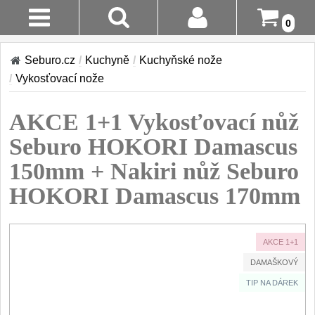
0
AKCE!
Stav
Seburo.cz
/
Kuchyně
/
Kuchyňské nože
Objednávky
KUCHYNĚ
/
Vykosťovací nože
Doručení A
Kuchyňské nože
AKCE 1+1 Vykosťovací nůž
Platba
Sady kuchyňských nožů
9
Seburo HOKORI Damascus
Šéfkuchařské nože
Vrácení Do
30
150mm + Nakiri nůž Seburo
14 Dnů
Univerzální nože
50
HOKORI Damascus 170mm
Nože na ovoce a zeleninu
Reklamace
43
Santoku nože
46
Kontakty
AKCE 1+1
Nože NAKIRI
17
DAMAŠKOVÝ
Filetovací nože
7
TIP NA DÁREK
Nože na chleba
27