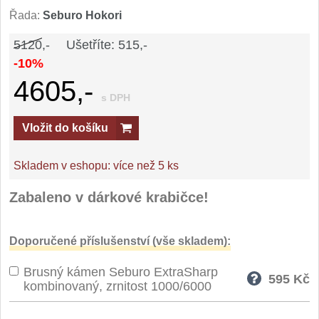
Řada:
Seburo Hokori
5120,-
Ušetříte: 515,-
-10%
4605,-
s DPH
Vložit do košíku
Skladem v eshopu:
více než 5 ks
Zabaleno v dárkové krabičce!
Doporučené příslušenství (vše skladem):
Brusný kámen Seburo ExtraSharp
595
Kč
kombinovaný, zrnitost 1000/6000