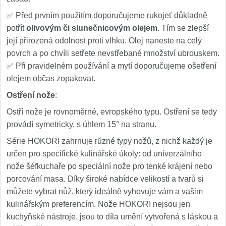
✅ Před prvním použitím doporučujeme rukojeť důkladně
potřít
olivovým či slunečnicovým olejem
. Tím se zlepší
její přirozená odolnost proti vlhku. Olej naneste na celý
povrch a po chvíli setřete nevstřebané množství ubrouskem.
✅ Při pravidelném používání a mytí doporučujeme ošetření
olejem občas zopakovat.
Ostření nože
:
Ostří nože je rovnoměrné, evropského typu. Ostření se tedy
provádí symetricky, s úhlem 15° na stranu.
Série HOKORI zahrnuje různé typy nožů, z nichž každý je
určen pro specifické kulinářské úkoly: od univerzálního
nože šéfkuchaře po speciální nože pro tenké krájení nebo
porcování masa. Díky široké nabídce velikostí a tvarů si
můžete vybrat nůž, který ideálně vyhovuje vám a vašim
kulinářským preferencím. Nože HOKORI nejsou jen
kuchyňské nástroje, jsou to díla umění vytvořená s láskou a