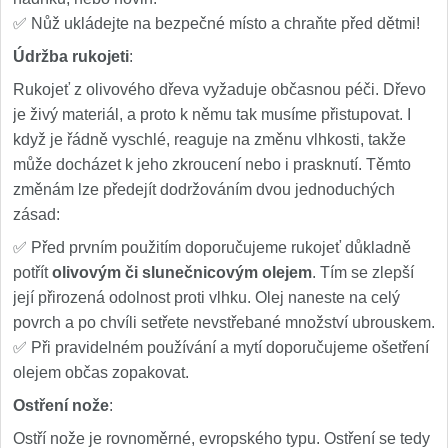
✅ Nůž ukládejte na bezpečné místo a chraňte před dětmi!
Údržba rukojeti
:
Rukojeť z olivového dřeva vyžaduje občasnou péči. Dřevo
je živý materiál, a proto k němu tak musíme přistupovat. I
když je řádně vyschlé, reaguje na změnu vlhkosti, takže
může docházet k jeho zkroucení nebo i prasknutí. Těmto
změnám lze předejít dodržováním dvou jednoduchých
zásad:
✅ Před prvním použitím doporučujeme rukojeť důkladně
potřít
olivovým či slunečnicovým olejem
. Tím se zlepší
její přirozená odolnost proti vlhku. Olej naneste na celý
povrch a po chvíli setřete nevstřebané množství ubrouskem.
✅ Při pravidelném používání a mytí doporučujeme ošetření
olejem občas zopakovat.
Ostření nože
:
Ostří nože je rovnoměrné, evropského typu. Ostření se tedy