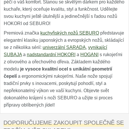
péčí o váš komfort. Stanou se skvělým dárkem pro každého
kuchaře, který oceňuje kvalitu, styl a funkčnost. Udělejte
svou kuchyni ještě útulnější a jedinečnější s řadou nožů
HOKORI od SEBURO!
Premiová značka
kuchyňských nožů SEBURO
představuje
elegantní klasiku japonských a evropských nožů, skládající
se z několika sérií:
univerzální SARADA
,
vynikající
SUBAJA
a
nadstandardní HOKORI
a
HOGANI
s rukojeťmi
z olivového a ořechového dřeva. Základem každého
modelu
je vysoce kvalitní ocel s unikátní geometrií
čepelí
a ergonomickými rukojeťmi. Naše nože spojují
tradiční prvky s inovacemi, poskytují pohodlí, styl a
nepřekonatelný výkon ve vaší kuchyni. Objevte svět
dokonalého krájení s noži SEBURO a užijte si proces
přípravy oblíbených jídel!
DOPORUČUJEME ZAKOUPIT SPOLEČNĚ SE