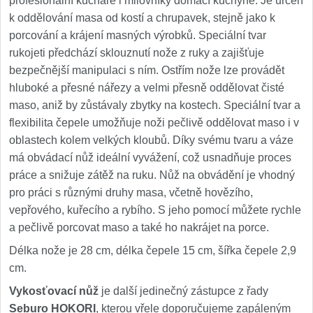
profesionální kuchaře i milovníky domácí kuchyně. Je určen
k oddělování masa od kostí a chrupavek, stejně jako k
porcování a krájení masných výrobků. Speciální tvar
rukojeti předchází sklouznutí nože z ruky a zajišťuje
bezpečnější manipulaci s ním. Ostřím nože lze provádět
hluboké a přesné nářezy a velmi přesně oddělovat čisté
maso, aniž by zůstávaly zbytky na kostech. Speciální tvar a
flexibilita čepele umožňuje noži pečlivě oddělovat maso i v
oblastech kolem velkých kloubů. Díky svému tvaru a váze
má obvádací nůž ideální vyvážení, což usnadňuje proces
práce a snižuje zátěž na ruku. Nůž na obvádění je vhodný
pro práci s různými druhy masa, včetně hovězího,
vepřového, kuřecího a rybího. S jeho pomocí můžete rychle
a pečlivě porcovat maso a také ho nakrájet na porce.
Délka nože je 28 cm, délka čepele 15 cm, šířka čepele 2,9
cm.
Vykosťovací nůž
je další jedinečný zástupce z řady
Seburo HOKORI
, kterou vřele doporučujeme zapáleným