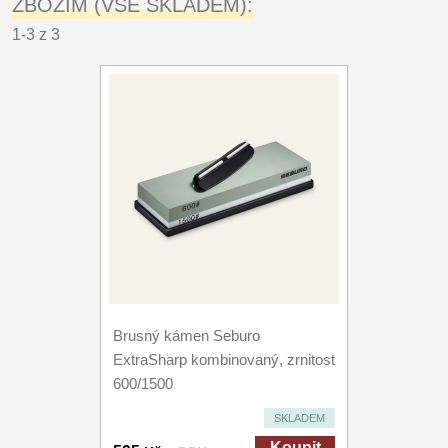
ZBOŽÍM (VŠE SKLADEM):
1-3 z 3
Brusný kámen Seburo
ExtraSharp kombinovaný, zrnitost
600/1500
SKLADEM
Koupit