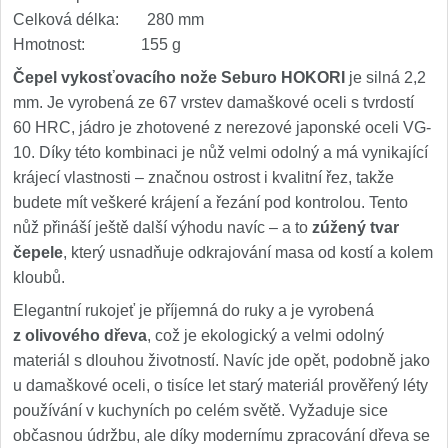
Celková délka: 280 mm
Hmotnost: 155 g
Čepel vykosťovacího nože Seburo HOKORI
je silná 2,2
mm. Je vyrobená ze 67 vrstev damaškové oceli s tvrdostí
60 HRC, jádro je zhotovené z nerezové japonské oceli VG-
10. Díky této kombinaci je nůž velmi odolný a má vynikající
krájecí vlastnosti – značnou ostrost i kvalitní řez, takže
budete mít veškeré krájení a řezání pod kontrolou. Tento
nůž přináší ještě další výhodu navíc – a to
zúžený tvar
čepele
, který usnadňuje odkrajování masa od kostí a kolem
kloubů.
Elegantní rukojeť je příjemná do ruky a je vyrobená
z olivového dřeva
, což je ekologický a velmi odolný
materiál s dlouhou životností. Navíc jde opět, podobně jako
u damaškové oceli, o tisíce let starý materiál prověřený léty
používání v kuchyních po celém světě. Vyžaduje sice
občasnou údržbu, ale díky modernímu zpracování dřeva se