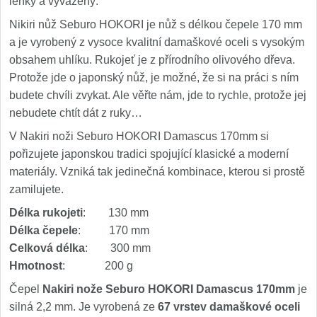
lehký a vyvážený.
Nikiri nůž Seburo HOKORI je nůž s délkou čepele 170 mm
a je vyrobený z vysoce kvalitní damaškové oceli s vysokým
obsahem uhlíku. Rukojeť je z přírodního olivového dřeva.
Protože jde o japonský nůž, je možné, že si na práci s ním
budete chvíli zvykat. Ale věřte nám, jde to rychle, protože jej
nebudete chtít dát z ruky…
V Nakiri noži Seburo HOKORI Damascus 170mm si
pořizujete japonskou tradici spojující klasické a moderní
materiály. Vzniká tak jedinečná kombinace, kterou si prostě
zamilujete.
Délka rukojeti
: 130 mm
Délka čepele
: 170 mm
Celková délka
: 300 mm
Hmotnost
: 200 g
Čepel
Nakiri nože Seburo HOKORI Damascus 170mm
je
silná 2,2 mm. Je vyrobená ze
67 vrstev damaškové oceli