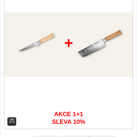
Vykosťovací nože
41
Plátkovací nože
27
Sekáčky a speciální nože
15
+
Ostření nožů
Doplňky k nožům
Vodní filtry a konvice
Dřezové baterie
DOMÁCNOST
Dárky
29
Doprodej
11
AKCE 1+1
SLEVA 10%