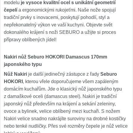
modelu
je vysoce kvalitní ocel s unikátní geometrií
čepelí
a ergonomickými rukojeťmi. Naše nože spojují
tradiční prvky s inovacemi, poskytují pohodlí, styl a
nepřekonatelný výkon ve vaší kuchyni. Objevte svět
dokonalého krájení s noži SEBURO a užijte si proces
přípravy oblíbených jídel!
Nakiri nůž Seburo HOKORI Damascus 170mm
japonského typu
Nůž Nakiri
je další jedinečný zástupce z řady
Seburo
HOKORI
, kterou vřele doporučujeme všem zapáleným
domácím kuchařům. Jde o klasický nůž japonského typu
z damaškové oceli (damascus steel). Nakiri je tradiční
japonský nůž především na krájení a sekání zeleniny,
ovoce a bylinek, velice oblíbený mezi kuchaři. S nožem
Nakiri velice snadno nakrájíte suroviny na drobné kostičky
nebo tenké nudličky. Přes své rozměry čepele je nůž velice