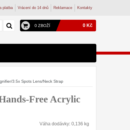
a platba
Vrácení do 14 dnů
Reklamace
Kontakty
0 Kč
0 ZBOŽÍ
y a konvice
py
terie
onvice
dřezové baterie
nifier/3.5x Spots Lens/Neck Strap
ohoutek
tudentské
dřez
Hands-Free Acrylic
osmózy
filtry
Váha dodávky: 0,136 kg