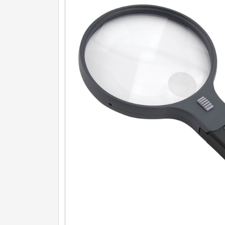
Další kategorie
2.5x
7
3x-4x
10
4.5-5x
15
nad 5x
24
Mikroskopy
Dárky
29
Doprodej
11