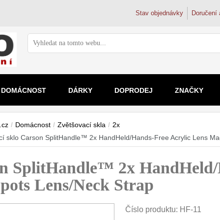
Stav objednávky
Doručení 
DOMÁCNOST
DÁRKY
DOPRODEJ
ZNAČKY
Ostření nožů
Zvětšovací skla
Vodní filtr
Mikrosko
Doplňky k nožům
Dřezové ba
.cz
/
Domácnost
/
Zvětšovací skla
/
2x
Brusné kameny
2x
Filtrační k
Pro děti
Magnetické lišty na nože
Trojcestné 
cí sklo Carson SplitHandle™ 2x HandHeld/Hands-Free Acrylic Lens Mag
Ostřiče nožů
2.5x
Filtry na k
Školní a s
Doplňky a díly
3x-4x
Filtry pod 
Kapesní
on SplitHandle™ 2x HandHeld/
4.5-5x
Reverzní 
Digitální
nad 5x
Koupelnové 
Spots Lens/Neck Strap
Číslo produktu:
HF-11