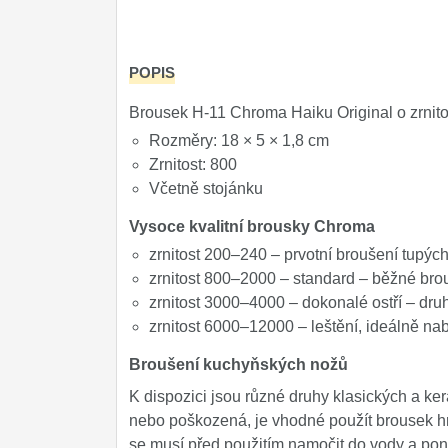
POPIS
Brousek H-11 Chroma Haiku Original o zrnitos
Rozměry: 18 × 5 × 1,8 cm
Zrnitost: 800
Včetně stojánku
Vysoce kvalitní brousky Chroma
zrnitost 200–240 – prvotní broušení tupýc
zrnitost 800–2000 – standard – běžné brou
zrnitost 3000–4000 – dokonalé ostří – dru
zrnitost 6000–12000 – leštění, ideálně na
Broušení kuchyňských nožů
K dispozici jsou různé druhy klasických a ker
nebo poškozená, je vhodné použít brousek hru
se musí před použitím namočit do vody a pon