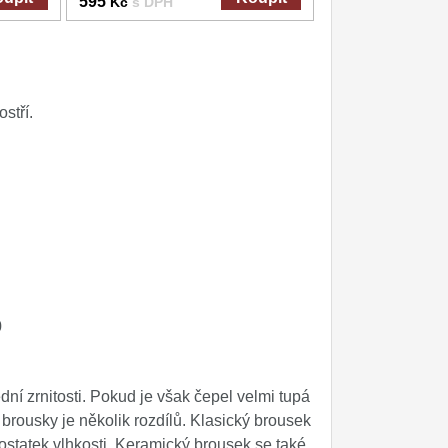
595
Kč
s DPH
stří.
0
dní zrnitosti. Pokud je však čepel velmi tupá
brousky je několik rozdílů. Klasický brousek
statek vlhkosti. Keramický brousek se také