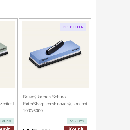
BESTSELLER
Brusný kámen Seburo
rnitost
ExtraSharp kombinovaný, zrnitost
1000/6000
KLADEM
SKLADEM
upit
Koupit