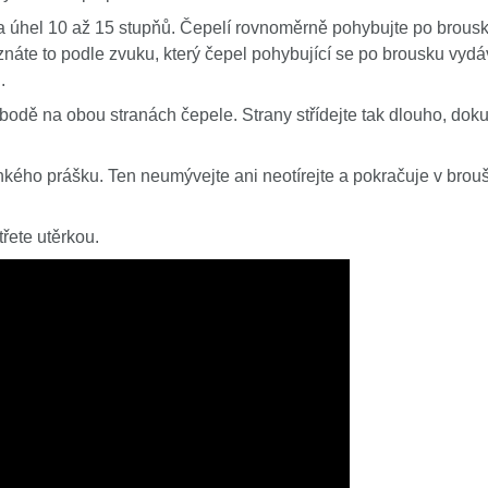
ala úhel 10 až 15 stupňů. Čepelí rovnoměrně pohybujte po brous
znáte to podle zvuku, který čepel pohybující se po brousku vyd
.
odě na obou stranách čepele. Strany střídejte tak dlouho, doku
hkého prášku. Ten neumývejte ani neotírejte a pokračuje v brouš
řete utěrkou.