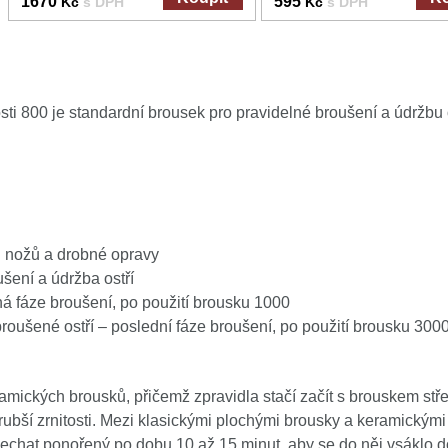
1670
595
Kč
s DPH
Kč
s DPH
ti 800 je standardní brousek pro pravidelné broušení a údržbu o
h nožů a drobné opravy
šení a údržba ostří
há fáze broušení, po použití brousku 1000
broušené ostří – poslední fáze broušení, po použití brousku 300
amických brousků, přičemž zpravidla stačí začít s brouskem stře
bší zrnitosti. Mezi klasickými plochými brousky a keramickými 
echat ponořený po dobu 10 až 15 minut, aby se do něj vsáklo do