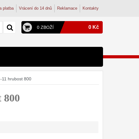
a platba
Vrácení do 14 dnů
Reklamace
Kontakty
0 Kč
0 ZBOŽÍ
y a konvice
py
terie
-11 hrubost 800
onvice
dřezové baterie
ohoutek
tudentské
 800
dřez
osmózy
filtry