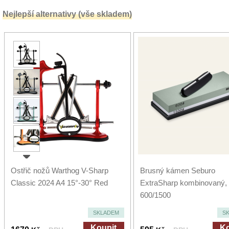
Nejlepší alternativy (vše skladem)
Ostřič nožů Warthog V-Sharp
Brusný kámen Seburo
Classic 2024 A4 15°-30° Red
ExtraSharp kombinovaný, z
600/1500
SKLADEM
S
Koupit
Ko