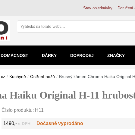
Stav objednávky
Doručení 
DOMÁCNOST
DÁRKY
DOPRODEJ
ZNAČKY
Ostření nožů
Zvětšovací skla
Vodní filtr
Mikrosko
Doplňky k nožům
Dřezové ba
.cz
/
Kuchyně
/
Ostření nožů
/
Brusný kámen Chroma Haiku Original H
Brusné kameny
2x
Filtrační k
Pro děti
Magnetické lišty na nože
Trojcestné 
Ostřiče nožů
2.5x
Filtry na k
Školní a s
 Haiku Original H-11 hrubost
Doplňky a díly
3x-4x
Filtry pod 
Kapesní
4.5-5x
Reverzní 
Digitální
nad 5x
Koupelnové 
Číslo produktu:
H11
1490,-
Dočasně vyprodáno
s DPH