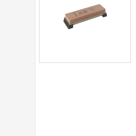
Další kategorie
Doplňky a díly
4
Doplňky k nožům
Vodní filtry a konvice
Dřezové baterie
DOMÁCNOST
Dárky
29
Doprodej
11