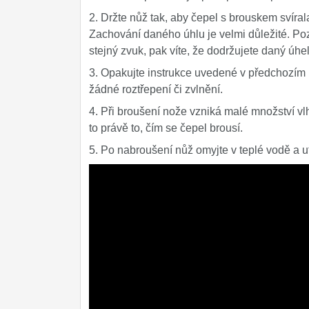
2. Držte nůž tak, aby čepel s brouskem svír
Zachování daného úhlu je velmi důležité. Po
stejný zvuk, pak víte, že dodržujete daný úhel
3. Opakujte instrukce uvedené v předchozím b
žádné roztřepení či zvlnění.
4. Při broušení nože vzniká malé množství vl
to právě to, čím se čepel brousí.
5. Po nabroušení nůž omyjte v teplé vodě a ut