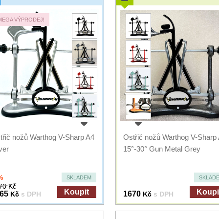
MEGA VÝPRODEJ!
třič nožů Warthog V-Sharp A4
Ostřič nožů Warthog V-Sharp
ver
15°-30° Gun Metal Grey
%
SKLADEM
SKLAD
70 Kč
Koupit
Koupi
65
1670
Kč
s DPH
Kč
s DPH