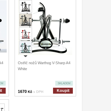
A4
Ostřič nožů Warthog V-Sharp A4
White
EM
SKLADEM
t
Koupit
1670
Kč
s DPH