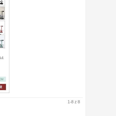
A4
EM
t
1-8 z 8