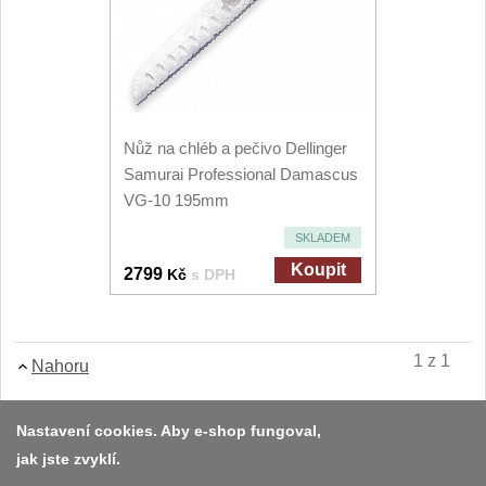
Vykosťovací nože
41
Plátkovací nože
27
Sekáčky a speciální nože
15
Ostření nožů
Nůž na chléb a pečivo Dellinger
Doplňky k nožům
Samurai Professional Damascus
VG-10 195mm
Vodní filtry a konvice
SKLADEM
Dřezové baterie
Koupit
2799
Kč
s DPH
DOMÁCNOST
Dárky
29
1 z 1
Nahoru
Doprodej
11
Nastavení cookies. Aby e-shop fungoval,
jak jste zvyklí.
Platba a dodávka