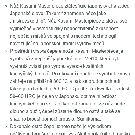
Nůž Kasumi Masterpiece ztělesňuje japonský charakter.
Japonské slovo „Takumi“ znamená něco jako
„mistrovské dílo“. Nůž Kasumi Masterpiece získává své
výjimečné vlastnosti díky nedocenitelné zkušenosti
nejlepších mistrů ve spojení s moderní technologií
navazující na japonskou tradici výroby mečů.
Prostřední vrstva čepele nože Kasumi Masterpiece je
vyrobená z nejlepší japonské oceli VG10, která byla
vyvinutá zvlášť pro výrobu vysoce kvalitních
kuchyňských nožů. Po ukování čepele se výrobek znovu
zahřeje na přibližně 800 °C a pak se prudce ochladí,
takže jeho tvrdost je 59–60 °C podle Rockwella. Tvrdost
59–60 HRC je nejen v Japonsku optimální tvrdost
kuchyňského nože. Tato tvrdost zaručuje, že nůž bude
dlouho sloužit, čepel zůstane dlouho ostrá a také se
snadno brousí pomocí brousku Sumikama.
Dokonale ostrá čepel tohoto nože je výsledkem
pečlivého broušení pomocí zvláštního rotačního brousku.