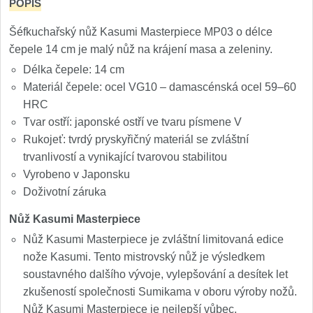
POPIS
Šéfkuchařský nůž Kasumi Masterpiece MP03 o délce
čepele 14 cm je malý nůž na krájení masa a zeleniny.
Délka čepele: 14 cm
Materiál čepele: ocel VG10 – damascénská ocel 59–60
HRC
Tvar ostří: japonské ostří ve tvaru písmene V
Rukojeť: tvrdý pryskyřičný materiál se zvláštní
trvanlivostí a vynikající tvarovou stabilitou
Vyrobeno v Japonsku
Doživotní záruka
Nůž Kasumi Masterpiece
Nůž Kasumi Masterpiece je zvláštní limitovaná edice
nože Kasumi. Tento mistrovský nůž je výsledkem
soustavného dalšího vývoje, vylepšování a desítek let
zkušeností společnosti Sumikama v oboru výroby nožů.
Nůž Kasumi Masterpiece je nejlepší vůbec.