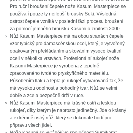
Pro ruční broušení čepele nože Kasumi Masterpiece se
používají pouze ty nejlepší brousky Seki. Výsledná
ostrost čepele vzniká v poslední fázi procesu broušení
za pomocí jemného brousku Kasumi o zrnitosti 3000.
Nůž Kasumi Masterpiece má na obou stranách čepele
vzor typický pro damascénskou ocel, který je vytvořený
opakovaným překládáním a skováním vysoce kvalitní
oceli v několika vrstvách. Profesionální rukojeť nože
Kasumi Masterpiece je vyrobena z tepelně
zpracovaného tvrdého pryskyřičného materiálu.
Působením tlaku a tepla je rukojeť vytvarovaná tak, že
má vysokou odolnost a pohodlný tvar. Nůž se velmi
dobře a zcela bezpečně drží v ruce.
Nůž Kasumi Masterpiece má krásné ostří a lesklou
rukojeť, díky kterým je naprosto jedinečný. Jde o krásný
a extrémně ostrý nůž, který se dokonale hodí pro
přípravu všech jídel.
Nože Kasumi se vyrábějí ve společnosti Sumikama