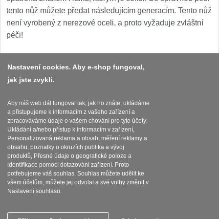
tento nůž můžete předat následujícím generacím. Tento nůž
není vyrobený z nerezové oceli, a proto vyžaduje zvláštní
péči!
Nastavení cookies. Aby e-shop fungoval,
jak jste zvyklí.
Platba a dodávka
Obchodní podmínky
Aby náš web dál fungoval tak, jak ho znáte, ukládáme
a přistupujeme k informacím z vašeho zařízení a
Zasady zpracovani osobnich udaju
zpracováváme údaje o vašem chování pro tyto účely:
Ukládání a/nebo přístup k informacím v zařízení,
Reklamační řád
Personalizovaná reklama a obsah, měření reklamy a
obsahu, poznatky o okruzích publika a vývoj
produktů, Přesné údaje o geografické poloze a
Nastavení souborů cookies
identifikace pomocí dotazování zařízení. Proto
potřebujeme váš souhlas. Souhlas můžete udělit ke
všem účelům, můžete jej odvolat a své volby změnit v
Nastavení souhlasu.
SEBURO s.r.o. Seburo.cz © 2015 - 2026