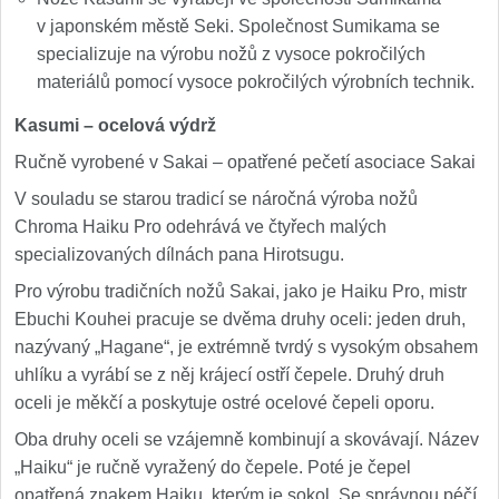
v japonském městě Seki. Společnost Sumikama se
specializuje na výrobu nožů z vysoce pokročilých
materiálů pomocí vysoce pokročilých výrobních technik.
Kasumi – ocelová výdrž
Ručně vyrobené v Sakai – opatřené pečetí asociace Sakai
V souladu se starou tradicí se náročná výroba nožů
Chroma Haiku Pro odehrává ve čtyřech malých
specializovaných dílnách pana Hirotsugu.
Pro výrobu tradičních nožů Sakai, jako je Haiku Pro, mistr
Ebuchi Kouhei pracuje se dvěma druhy oceli: jeden druh,
nazývaný „Hagane“, je extrémně tvrdý s vysokým obsahem
uhlíku a vyrábí se z něj krájecí ostří čepele. Druhý druh
oceli je měkčí a poskytuje ostré ocelové čepeli oporu.
Oba druhy oceli se vzájemně kombinují a skovávají. Název
„Haiku“ je ručně vyražený do čepele. Poté je čepel
opatřená znakem Haiku, kterým je sokol. Se správnou péčí