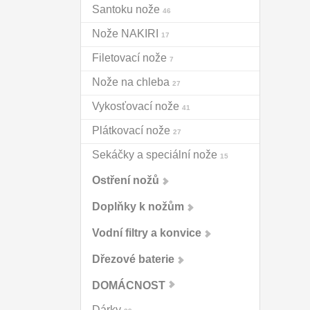
Santoku nože
Další kategorie
46
Nože NAKIRI
17
Filetovací nože
7
Nože na chleba
27
Vykosťovací nože
41
Plátkovací nože
27
Sekáčky a speciální nože
15
Ostření nožů
Doplňky k nožům
Vodní filtry a konvice
Dřezové baterie
DOMÁCNOST
Dárky