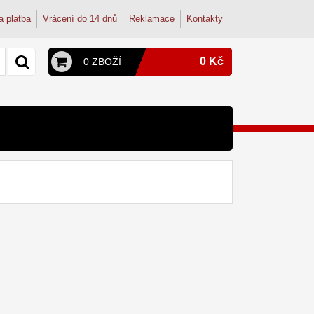
a platba
Vrácení do 14 dnů
Reklamace
Kontakty
0 Kč
0 ZBOŽÍ
y a konvice
py
terie
onvice
dřezové baterie
ohoutek
tudentské
dřez
osmózy
filtry