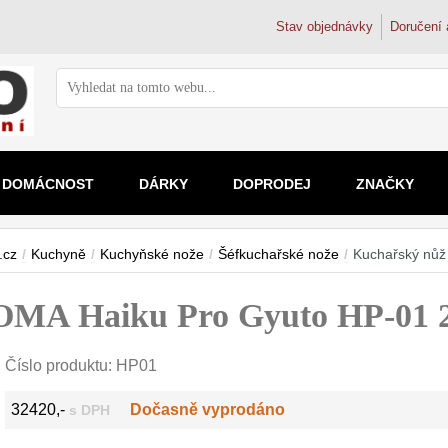
Stav objednávky
Doručení 
DOMÁCNOST
DÁRKY
DOPRODEJ
ZNAČKY
Ostření nožů
Zvětšovací skla
Vodní filtr
Mikrosko
Doplňky k nožům
Dřezové ba
.cz
/
Kuchyně
/
Kuchyňské nože
/
Šéfkuchařské nože
/
Kuchařský nů
Brusné kameny
2x
Filtrační k
Pro děti
Magnetické lišty na nože
Trojcestné 
Ostřiče nožů
2.5x
Filtry na k
Školní a s
OMA Haiku Pro Gyuto HP-01 
Doplňky a díly
3x-4x
Filtry pod 
Kapesní
4.5-5x
Reverzní 
Digitální
nad 5x
Koupelnové 
Číslo produktu:
HP01
32420,-
Dočasně vyprodáno
s DPH