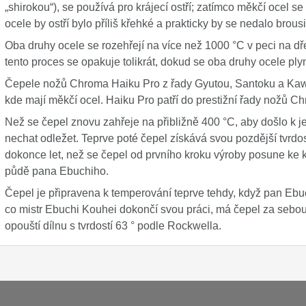
„shirokou“), se používá pro krájecí ostří; zatímco měkčí ocel s
ocele by ostří bylo příliš křehké a prakticky by se nedalo brousi
Oba druhy ocele se rozehřejí na více než 1000 °C v peci na d
tento proces se opakuje tolikrát, dokud se oba druhy ocele pl
Čepele nožů Chroma Haiku Pro z řady Gyutou, Santoku a Kaw
kde mají měkčí ocel. Haiku Pro patří do prestižní řady nožů C
Než se čepel znovu zahřeje na přibližně 400 °C, aby došlo k je
nechat odležet. Teprve poté čepel získává svou pozdější tvrd
dokonce let, než se čepel od prvního kroku výroby posune ke k
půdě pana Ebuchiho.
Čepel je připravena k temperování teprve tehdy, když pan Ebu
co mistr Ebuchi Kouhei dokončí svou práci, má čepel za sebo
opouští dílnu s tvrdostí 63 ° podle Rockwella.