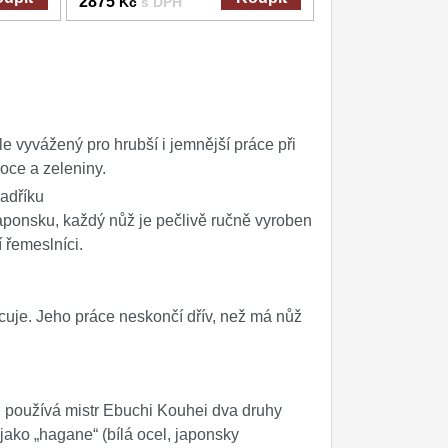
2875
Kč
s DPH
 vyvážený pro hrubší i jemnější práce při
oce a zeleniny.
adříku
aponsku, každý nůž je pečlivě ručně vyroben
 řemeslníci.
cuje. Jeho práce neskončí dřív, než má nůž
, používá mistr Ebuchi Kouhei dva druhy
ako „hagane“ (bílá ocel, japonsky