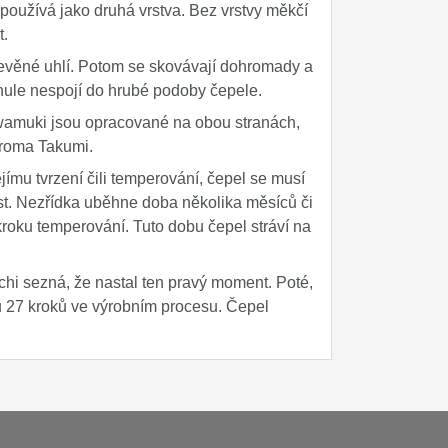
e používá jako druhá vrstva. Bez vrstvy měkčí
t.
řevěné uhlí. Potom se skovávají dohromady a
ynule nespojí do hrubé podoby čepele.
amuki jsou opracované na obou stranách,
hroma Takumi.
jímu tvrzení čili temperování, čepel se musí
ost. Nezřídka uběhne doba několika měsíců či
roku temperování. Tuto dobu čepel stráví na
chi sezná, že nastal ten pravý moment. Poté,
u 27 kroků ve výrobním procesu. Čepel