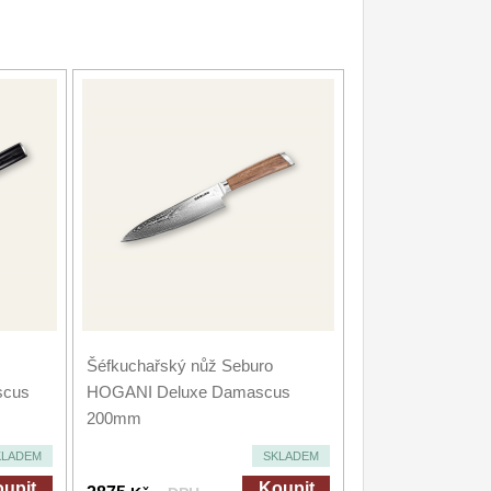
Šéfkuchařský nůž Seburo
scus
HOGANI Deluxe Damascus
200mm
KLADEM
SKLADEM
upit
Koupit