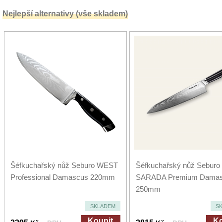
Nejlepší alternativy (vše skladem)
Šéfkuchařský nůž Seburo WEST
Šéfkuchařský nůž Seburo
Professional Damascus 220mm
SARADA Premium Dama
250mm
SKLADEM
S
Koupit
Ko