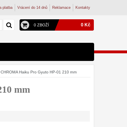
a platba
Vrácení do 14 dnů
Reklamace
Kontakty
0 Kč
0 ZBOŽÍ
y a konvice
py
terie
ž CHROMA Haiku Pro Gyuto HP-01 210 mm
onvice
dřezové baterie
ohoutek
tudentské
210 mm
dřez
osmózy
filtry