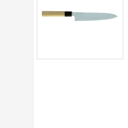
Další kategorie
Nože na ovoce a zeleninu
43
Santoku nože
46
Nože NAKIRI
17
Filetovací nože
7
Nože na chleba
27
Vykosťovací nože
41
Plátkovací nože
27
Sekáčky a speciální nože
15
Ostření nožů
Doplňky k nožům
Vodní filtry a konvice
Dřezové baterie