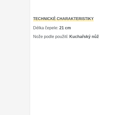
DOMÁCNOST
Dárky
29
TECHNICKÉ CHARAKTERISTIKY
Doprodej
11
Délka čepele:
21 cm
Nože podle použití:
Kuchařský nůž