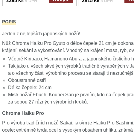
2395
2815
Kč
s DPH
Kč
s DPH
POPIS
Jeden z nejlepších japonských nožů!
Nůž Chroma Haiku Pro Gyuto o délce čepele 21 cm je dokonale
krájení, sekání a vykosťování. Vhodný na krájení masa, ryb, ov
Včetně Kiribaco, Hamanono Abura a japonského čistícího h
Tak jako u všech skvělých výrobků tradičně vyráběných v J
a o všechny části výrobního procesu se starají ti nezručnější
Oboustranné ostří
Délka čepele: 24 cm
Mistr nožař Ebuchi Kouhei San je prvním, kdo na čepeli pra
za sebou 27 různých výrobních kroků.
Chroma Haiku Pro
Pro výrobu tradičních nožů Sakai, jakým je Haiku Pro Sashimi
ocele: extrémně tvrdá ocel s vysokým obsahem uhlíku, známá j