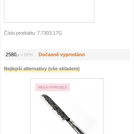
Vykosťovací nože
41
Plátkovací nože
27
Sekáčky a speciální nože
15
Číslo produktu:
7.7303.17G
Ostření nožů
Doplňky k nožům
2580,-
Dočasně vyprodáno
s DPH
Vodní filtry a konvice
Nejlepší alternativy (vše skladem)
Dřezové baterie
DOMÁCNOST
MEGA VÝPRODEJ!
Dárky
29
Doprodej
11