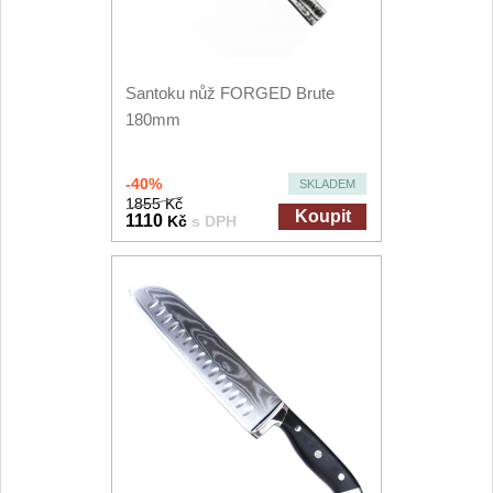
Santoku nůž FORGED Brute
180mm
-40%
SKLADEM
1855 Kč
Koupit
1110
Kč
s DPH