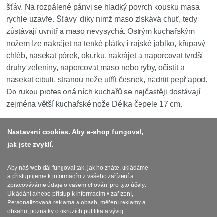
šťáv. Na rozpálené pánvi se hladký povrch kousku masa
rychle uzavře. Šťávy, díky nimž maso získává chuť, tedy
zůstávají uvnitř a maso nevysychá. Ostrým kuchařským
nožem lze nakrájet na tenké plátky i rajské jablko, křupavý
chléb, nasekat pórek, okurku, nakrájet a naporcovat tvrdší
druhy zeleniny, naporcovat maso nebo ryby, očistit a
nasekat cibuli, stranou nože utřít česnek, nadrtit pepř apod.
Do rukou profesionálních kuchařů se nejčastěji dostávají
zejména větší kuchařské nože Délka čepele 17 cm.
Nastavení cookies. Aby e-shop fungoval,
jak jste zvyklí.
Platba a dodávka
Obchodní podmínky
Aby náš web dál fungoval tak, jak ho znáte, ukládáme
a přistupujeme k informacím z vašeho zařízení a
Zasady zpracovani osobnich udaju
zpracováváme údaje o vašem chování pro tyto účely:
Ukládání a/nebo přístup k informacím v zařízení,
Reklamační řád
Personalizovaná reklama a obsah, měření reklamy a
obsahu, poznatky o okruzích publika a vývoj