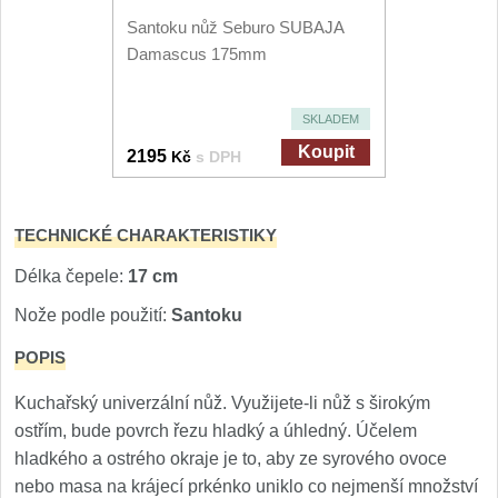
Santoku nůž Seburo SUBAJA
Damascus 175mm
SKLADEM
Koupit
2195
Kč
s DPH
TECHNICKÉ CHARAKTERISTIKY
Délka čepele:
17 cm
Nože podle použití:
Santoku
POPIS
Kuchařský univerzální nůž. Využijete-li nůž s širokým
ostřím, bude povrch řezu hladký a úhledný. Účelem
hladkého a ostrého okraje je to, aby ze syrového ovoce
nebo masa na krájecí prkénko uniklo co nejmenší množství