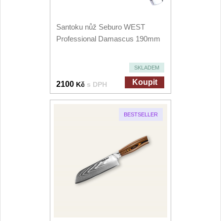
Santoku nůž Seburo WEST
Professional Damascus 190mm
SKLADEM
Koupit
2100
Kč
s DPH
BESTSELLER