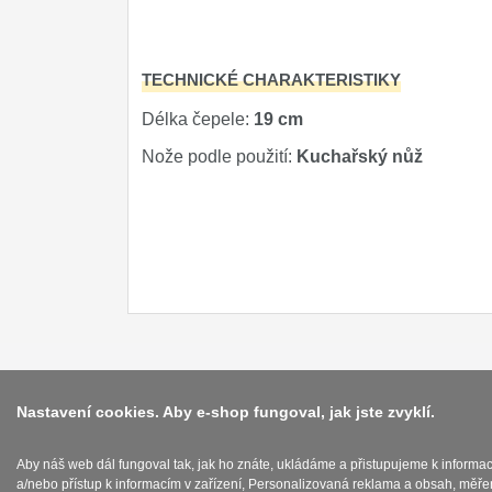
DOMÁCNOST
Dárky
29
TECHNICKÉ CHARAKTERISTIKY
Doprodej
11
Délka čepele:
19 cm
Nože podle použití:
Kuchařský nůž
Nastavení cookies. Aby e-shop fungoval, jak jste zvyklí.
Aby náš web dál fungoval tak, jak ho znáte, ukládáme a přistupujeme k informa
a/nebo přístup k informacím v zařízení, Personalizovaná reklama a obsah, měře