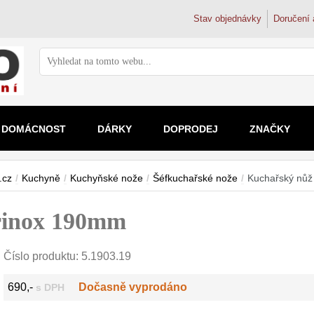
Stav objednávky
Doručení 
DOMÁCNOST
DÁRKY
DOPRODEJ
ZNAČKY
Ostření nožů
Zvětšovací skla
Vodní filtr
Mikrosko
Doplňky k nožům
Dřezové ba
.cz
/
Kuchyně
/
Kuchyňské nože
/
Šéfkuchařské nože
/
Kuchařský nůž
Brusné kameny
2x
Filtrační k
Pro děti
Magnetické lišty na nože
Trojcestné 
Ostřiče nožů
2.5x
Filtry na k
Školní a s
rinox 190mm
Doplňky a díly
3x-4x
Filtry pod 
Kapesní
4.5-5x
Reverzní 
Digitální
nad 5x
Koupelnové 
Číslo produktu:
5.1903.19
690,-
Dočasně vyprodáno
s DPH