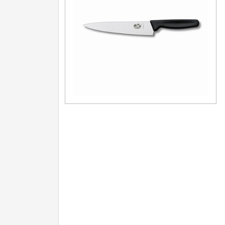
Další kategorie
Nože na ovoce a zeleninu
43
Santoku nože
46
Nože NAKIRI
17
Filetovací nože
7
Nože na chleba
27
Vykosťovací nože
41
Plátkovací nože
27
Sekáčky a speciální nože
15
Ostření nožů
Doplňky k nožům
Vodní filtry a konvice
Dřezové baterie