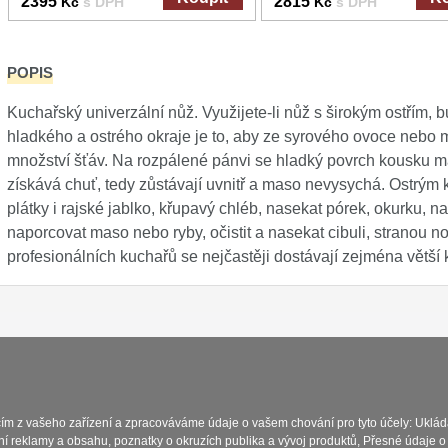
2395
2815
Kč
s DPH
Kč
s DPH
POPIS
Kuchařský univerzální nůž. Využijete-li nůž s širokým ostřím,
hladkého a ostrého okraje je to, aby ze syrového ovoce nebo 
množství šťáv. Na rozpálené pánvi se hladký povrch kousku m
získává chuť, tedy zůstávají uvnitř a maso nevysychá. Ostrým
plátky i rajské jablko, křupavý chléb, nasekat pórek, okurku, na
naporcovat maso nebo ryby, očistit a nasekat cibuli, stranou no
profesionálních kuchařů se nejčastěji dostávají zejména větš
Platba a dodávka
Obchodní podmín
cím z vašeho zařízení a zpracováváme údaje o vašem chování pro tyto účely: Uklád
ní reklamy a obsahu, poznatky o okruzích publika a vývoj produktů, Přesné údaje o