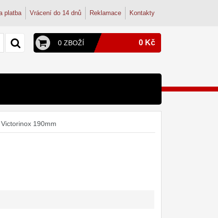
a platba
Vrácení do 14 dnů
Reklamace
Kontakty
0 Kč
0 ZBOŽÍ
y a konvice
py
terie
 Victorinox 190mm
onvice
dřezové baterie
ohoutek
tudentské
dřez
osmózy
filtry