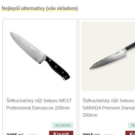
Nejlepší alternativy (vše skladem)
Šéfkuchařský nůž Seburo WEST
Šéfkuchařský nůž Seburo
Professional Damascus 220mm
SARADA Premium Dama
250mm
SKLADEM
S
Koupit
Ko