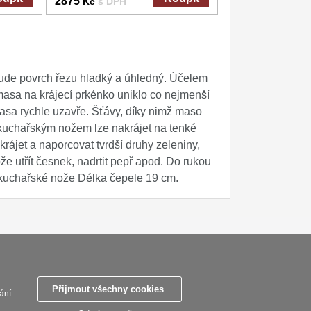
2875
Kč
s DPH
 bude povrch řezu hladký a úhledný. Účelem
masa na krájecí prkénko uniklo co nejmenší
asa rychle uzavře. Šťávy, díky nimž maso
 kuchařským nožem lze nakrájet na tenké
krájet a naporcovat tvrdší druhy zeleniny,
že utřít česnek, nadrtit pepř apod. Do rukou
í kuchařské nože Délka čepele 19 cm.
ky
Zasady zpracovani osobnich udaju
Reklamační řád
Nastavení souborů cookies
Přijmout všechny cookies
ání