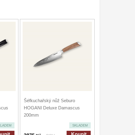
Šéfkuchařský nůž Seburo
scus
HOGANI Deluxe Damascus
200mm
KLADEM
SKLADEM
upit
Koupit