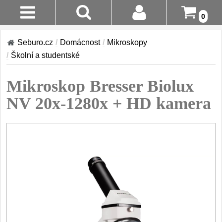
0
AKCE!
Stav
Seburo.cz
/
Domácnost
/
Mikroskopy
Objednávky
KUCHYNĚ
/
Školní a studentské
Doručení A
DOMÁCNOST
Mikroskop Bresser Biolux
Platba
Meteostanice
NV 20x-1280x + HD kamera
Vrácení Do
Zvětšovací skla
14 Dnů
Mikroskopy
Reklamace
Pro děti
5
Školní a studentské
11
Kontakty
Kapesní
10
Digitální
5
Dárky
29