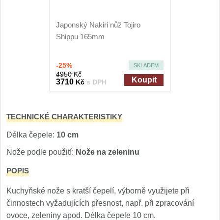
Japonský Nakiri nůž Tojiro
Shippu 165mm
-25%
SKLADEM
4950 Kč
Koupit
3710
Kč
s DPH
TECHNICKÉ CHARAKTERISTIKY
Délka čepele:
10 cm
Nože podle použití:
Nože na zeleninu
POPIS
Kuchyňské nože s kratší čepelí, výborně využijete při
činnostech vyžadujících přesnost, např. při zpracování
ovoce, zeleniny apod. Délka čepele 10 cm.