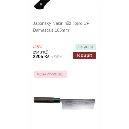
Japonský Nakiri nůž Tojiro DP
Damascus 165mm
-25%
SKLADEM
2940 Kč
Koupit
2205
Kč
s DPH
MEGA VÝPRODEJ!