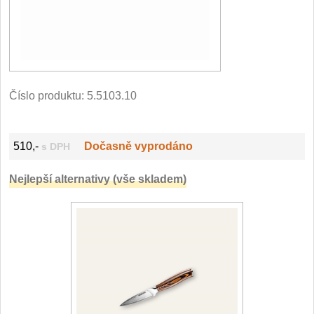
Vykosťovací nože
41
Plátkovací nože
27
Sekáčky a speciální nože
15
Ostření nožů
Číslo produktu:
5.5103.10
Doplňky k nožům
Vodní filtry a konvice
510,-
Dočasně vyprodáno
s DPH
Dřezové baterie
Nejlepší alternativy (vše skladem)
DOMÁCNOST
Dárky
29
Doprodej
11