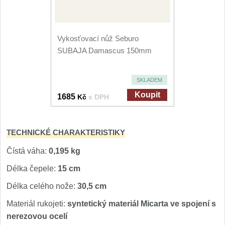
Vykosťovací nůž Seburo
SUBAJA Damascus 150mm
SKLADEM
Koupit
1685
Kč
s DPH
TECHNICKÉ CHARAKTERISTIKY
Čístá váha:
0,195 kg
Délka čepele:
15 cm
Délka celého nože:
30,5 cm
Materiál rukojeti:
syntetický materiál Micarta ve spojení s
nerezovou ocelí