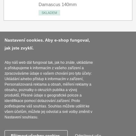
Damascus 140mm
SKLADEM
Nastavení cookies. Aby e-shop fungoval,
jak jste zvyklí.
Platba a dodávka
Obchodní podmínky
Aby náš web dál fungoval tak, jak ho znáte, ukládáme
a přistupujeme k informacím z vašeho zařízení a
Zasady zpracovani osobnich udaju
zpracováváme údaje o vašem chování pro tyto účely:
Ukládání a/nebo přístup k informacím v zařízení,
Reklamační řád
Personalizovaná reklama a obsah, měření reklamy a
obsahu, poznatky o okruzích publika a vývoj
produktů, Přesné údaje o geografické poloze a
Nastavení souborů cookies
identifikace pomocí dotazování zařízení. Proto
potřebujeme váš souhlas. Souhlas můžete udělit ke
všem účelům, můžete jej odvolat a své volby změnit v
Nastavení souhlasu.
SEBURO s.r.o. Seburo.cz © 2015 - 2026
Přijmout všechny cookies
Odmítnout vše