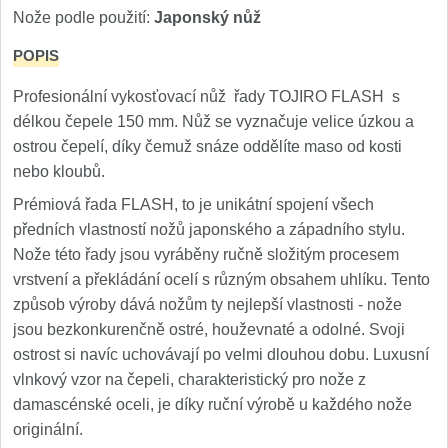
Nože podle použití:
Japonský nůž
POPIS
Profesionální vykosťovací nůž řady TOJIRO FLASH s
délkou čepele 150 mm. Nůž se vyznačuje velice úzkou a
ostrou čepelí, díky čemuž snáze oddělíte maso od kosti
nebo kloubů.
Prémiová řada FLASH, to je unikátní spojení všech
předních vlastností nožů japonského a západního stylu.
Nože této řady jsou vyráběny ručně složitým procesem
vrstvení a překládání ocelí s různým obsahem uhlíku. Tento
způsob výroby dává nožům ty nejlepší vlastnosti - nože
jsou bezkonkurenčně ostré, houževnaté a odolné. Svoji
ostrost si navíc uchovávají po velmi dlouhou dobu. Luxusní
vlnkový vzor na čepeli, charakteristický pro nože z
damascénské oceli, je díky ruční výrobě u každého nože
originální.