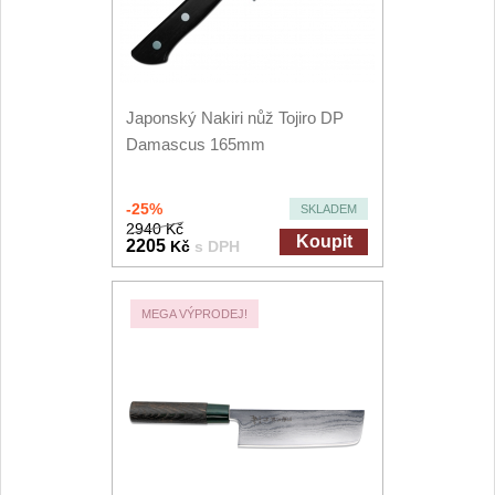
Japonský Nakiri nůž Tojiro DP
Damascus 165mm
-25%
SKLADEM
2940 Kč
Koupit
2205
Kč
s DPH
MEGA VÝPRODEJ!