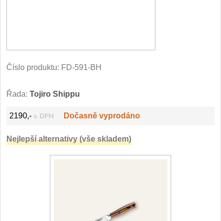
Vykosťovací nože
41
Plátkovací nože
27
Sekáčky a speciální nože
15
Ostření nožů
Číslo produktu:
FD-591-BH
Doplňky k nožům
Řada:
Tojiro Shippu
Vodní filtry a konvice
2190,-
Dočasně vyprodáno
s DPH
Dřezové baterie
DOMÁCNOST
Nejlepší alternativy (vše skladem)
Dárky
29
Doprodej
11