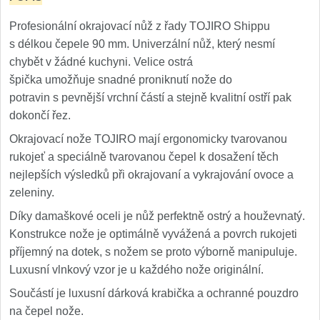
Profesionální okrajovací nůž z řady TOJIRO Shippu
s délkou čepele 90 mm. Univerzální nůž, který nesmí
chybět v žádné kuchyni. Velice ostrá
špička umožňuje snadné proniknutí nože do
potravin s pevnější vrchní částí a stejně kvalitní ostří pak
dokončí řez.
Okrajovací nože TOJIRO mají ergonomicky tvarovanou
rukojeť a speciálně tvarovanou čepel k dosažení těch
nejlepších výsledků při okrajovaní a vykrajování ovoce a
zeleniny.
Díky damaškové oceli je nůž perfektně ostrý a houževnatý.
Konstrukce nože je optimálně vyvážená a povrch rukojeti
příjemný na dotek, s nožem se proto výborně manipuluje.
Luxusní vlnkový vzor je u každého nože originální.
Součástí je luxusní dárková krabička a ochranné pouzdro
na čepel nože.