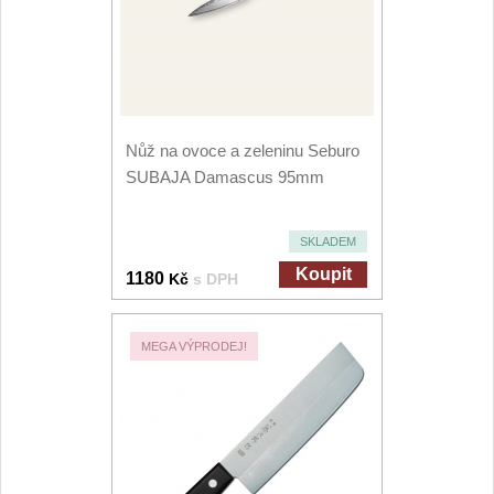
Nůž na ovoce a zeleninu Seburo
SUBAJA Damascus 95mm
SKLADEM
Koupit
1180
Kč
s DPH
MEGA VÝPRODEJ!