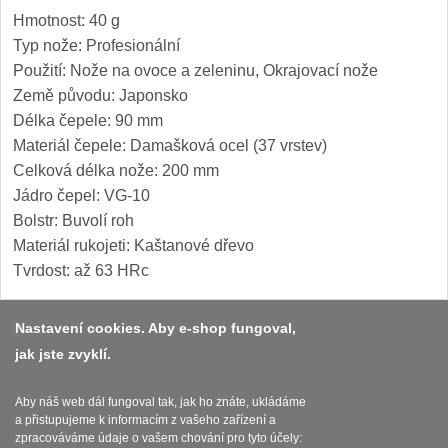
Hmotnost: 40 g
Typ nože: Profesionální
Použití: Nože na ovoce a zeleninu, Okrajovací nože
Země původu: Japonsko
Délka čepele: 90 mm
Materiál čepele: Damašková ocel (37 vrstev)
Celková délka nože: 200 mm
Jádro čepel: VG-10
Bolstr: Buvolí roh
Materiál rukojeti: Kaštanové dřevo
Tvrdost: až 63 HRc
Nastavení cookies. Aby e-shop fungoval,
jak jste zvyklí.
Platba a dodávka
Obchodní podmínky
Aby náš web dál fungoval tak, jak ho znáte, ukládáme
a přistupujeme k informacím z vašeho zařízení a
Zasady zpracovani osobnich udaju
zpracováváme údaje o vašem chování pro tyto účely: