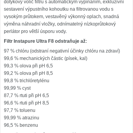
dotykový volič filtru s automatickým vypínáním, exkluzivní
sestavení výpustního kohoutku na filtrovanou vodu s
vysokým průtokem, vestavěný výkonný oplach, snadná
výměna náhradní vložky, odnímatelný nízkoprůtokový
perlátor pro větší úsporu vody.
Filtr Instapure Ultra F8 odstraňuje až:
97 % chlóru (odstraní negativní účinky chlóru na zdraví)
99,6 % mechanických částic (písek, kal)
99,3 % olova při pH 6,5
99,2 % olova při pH 8,5
99,8 % trichlóretylénu
99,99 % cyst
87,7 % rtuti při pH 6,5
96,6 % rtuti při pH 8,5
97,7 % toluenu
99,99 % atrazinu
96,5 % benzenu