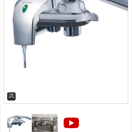
Dřezové baterie
DOMÁCNOST
Dárky
29
Doprodej
11