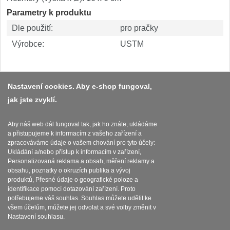
Parametry k produktu
Dle použití:
pro pračky
Výrobce:
USTM
Nastavení cookies. Aby e-shop fungoval,
jak jste zvyklí.
Platba a dodávka
Obchodní podmínky
Aby náš web dál fungoval tak, jak ho znáte, ukládáme
a přistupujeme k informacím z vašeho zařízení a
Zasady zpracovani osobnich udaju
zpracováváme údaje o vašem chování pro tyto účely:
Ukládání a/nebo přístup k informacím v zařízení,
Reklamační řád
Personalizovaná reklama a obsah, měření reklamy a
obsahu, poznatky o okruzích publika a vývoj
produktů, Přesné údaje o geografické poloze a
Nastavení souborů cookies
identifikace pomocí dotazování zařízení. Proto
potřebujeme váš souhlas. Souhlas můžete udělit ke
všem účelům, můžete jej odvolat a své volby změnit v
Nastavení souhlasu.