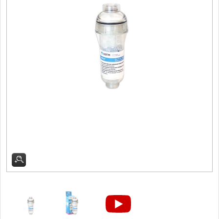
Dřezové baterie
DOMÁCNOST
Dárky
29
Doprodej
11