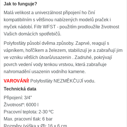
Jak to funguje?
Malá velikost a univerzálnost připojení ho činí
kompatibilním s většinou nabízených modelů praček i
myček nádobí. Filtr WFST - použitím prodloužíte životnost
Vašich domácích spotřebičů.
Polyfosfáty působí dvěma způsoby. Zaprvé, reagují s
vápníkem, hořčíkem a železem, stabilizují je a zabraňují jim
ve vzniku větších útvarů/usazenin . Zadruhé, pokrývají
povrch vedení vody tenkou vrstvou, která zabraňuje
nahromadění usazenin vodního kamene.
VAROVÁNÍ!
Polyfosfáty NEZMĚKČUJÍ vodu.
Technická data
Připojení: 3/4”
Životnost*: 6000 l
Pracovní teplota: 2-30 ºC
Max. pracovní tlak: 6 bar
Rozměry (výška x Ø): 16 x 6 cm