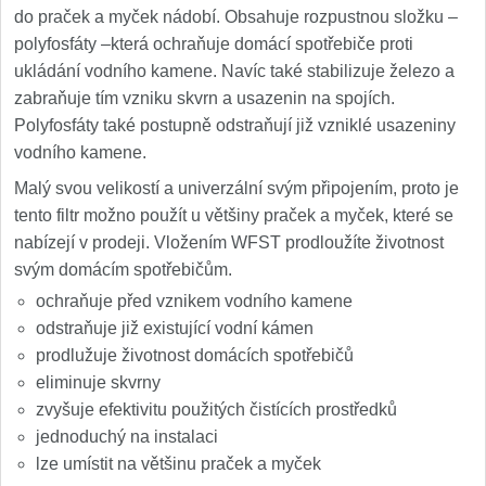
do praček a myček nádobí. Obsahuje rozpustnou složku –
polyfosfáty –která ochraňuje domácí spotřebiče proti
ukládání vodního kamene. Navíc také stabilizuje železo a
zabraňuje tím vzniku skvrn a usazenin na spojích.
Polyfosfáty také postupně odstraňují již vzniklé usazeniny
vodního kamene.
Malý svou velikostí a univerzální svým připojením, proto je
tento filtr možno použít u většiny praček a myček, které se
nabízejí v prodeji. Vložením WFST prodloužíte životnost
svým domácím spotřebičům.
ochraňuje před vznikem vodního kamene
odstraňuje již existující vodní kámen
prodlužuje životnost domácích spotřebičů
eliminuje skvrny
zvyšuje efektivitu použitých čistících prostředků
jednoduchý na instalaci
lze umístit na většinu praček a myček