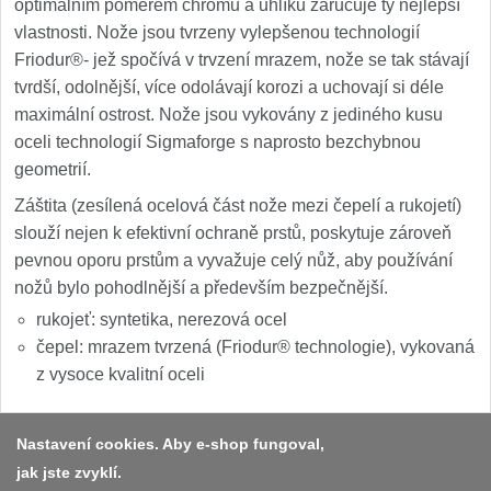
optimálním poměrem chromu a uhlíku zaručuje ty nejlepší
vlastnosti. Nože jsou tvrzeny vylepšenou technologií
Friodur®- jež spočívá v trvzení mrazem, nože se tak stávají
tvrdší, odolnější, více odolávají korozi a uchovají si déle
maximální ostrost. Nože jsou vykovány z jediného kusu
oceli technologií Sigmaforge s naprosto bezchybnou
geometrií.
Záštita (zesílená ocelová část nože mezi čepelí a rukojetí)
slouží nejen k efektivní ochraně prstů, poskytuje zároveň
pevnou oporu prstům a vyvažuje celý nůž, aby používání
nožů bylo pohodlnější a především bezpečnější.
rukojeť: syntetika, nerezová ocel
čepel: mrazem tvrzená (Friodur® technologie), vykovaná
z vysoce kvalitní oceli
Nastavení cookies. Aby e-shop fungoval,
jak jste zvyklí.
Platba a dodávka