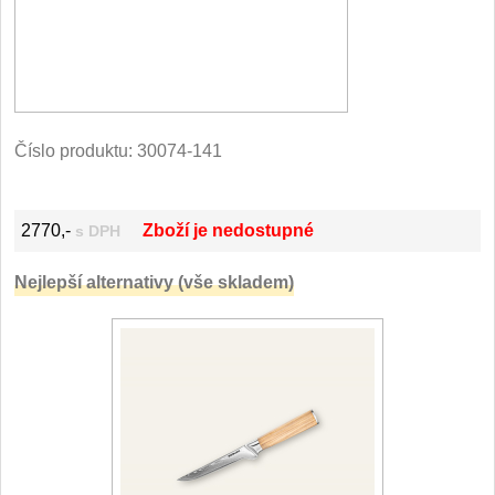
Vykosťovací nože
41
Plátkovací nože
27
Sekáčky a speciální nože
15
Ostření nožů
Číslo produktu:
30074-141
Doplňky k nožům
Vodní filtry a konvice
2770,-
Zboží je nedostupné
s DPH
Dřezové baterie
Nejlepší alternativy (vše skladem)
DOMÁCNOST
Dárky
29
Doprodej
11