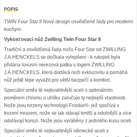
POPIS
TWIN Four Star II Nový design osvědčené řady pro moderní
kuchyni.
Vykosťovací nůž Zwilling Twin Four Star II
Tradiční a osvědčená řada nožu Four Star od ZWILLING
J.A.HENCKELS se dočkala vylepšení - k rukojeti byla
přidána luxusní nerezová patka s logem ZWILLING
J.A.HENCKELS, která dodává noži exkluzivitu a pomáhá
nůž ještě lépe vyvážit pro větší bezpečí a komfort.
Speciální směs té nejkvalitnější oceli s optimálním
poměrem chromu a uhlíku zaručuje ty nejlepší vlastnosti.
Nože jsou tvrzeny technologií Friodur®- jež spočívá v
trvzení mrazem, nože se tak stávají tvrdší a odolnější a více
odolávají korozi. Nože jsou vyráběny z jediného kusu oceli.
Speciální směs té nejkvalitnější německé oceli s