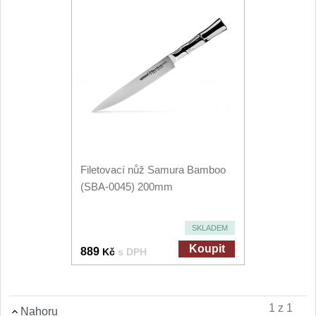
Vykosťovací nože
41
Plátkovací nože
27
Sekáčky a speciální nože
15
Ostření nožů
Doplňky k nožům
Vodní filtry a konvice
Dřezové baterie
Filetovací nůž Samura Bamboo
(SBA-0045) 200mm
DOMÁCNOST
Dárky
29
SKLADEM
Doprodej
11
Koupit
889
Kč
s DPH
1 z 1
Nahoru