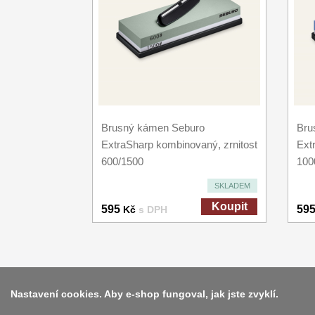
Brusný kámen Seburo
Bru
ExtraSharp kombinovaný, zrnitost
Ext
600/1500
100
SKLADEM
Koupit
595
59
Kč
s DPH
Nastavení cookies. Aby e-shop fungoval, jak jste zvyklí.