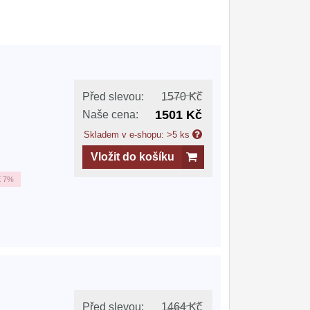
Před slevou:
1570 Kč
1501 Kč
Naše cena:
Skladem v e-shopu: >5 ks
Vložit do košíku
E
7%
Před slevou:
1464 Kč