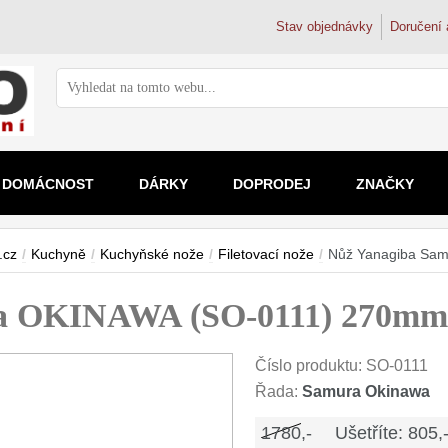
Stav objednávky
Doručení 
DOMÁCNOST
DÁRKY
DOPRODEJ
ZNAČKY
Ostření nožů
Zvětšovací skla
Vodní filtr
Mikrosko
Doplňky k nožům
Dřezové ba
.cz
/
Kuchyně
/
Kuchyňské nože
/
Filetovací nože
/
Nůž Yanagiba Sa
Brusné kameny
2x
Filtrační k
Pro děti
Magnetické lišty na nože
Trojcestné 
Ostřiče nožů
2.5x
Filtry na k
Školní a s
ra OKINAWA (SO-0111) 270mm
Doplňky a díly
3x-4x
Filtry pod 
Kapesní
4.5-5x
Reverzní 
Digitální
nad 5x
Koupelnové 
Číslo produktu:
SO-0111
Řada:
Samura Okinawa
1780,-
Ušetříte: 805,