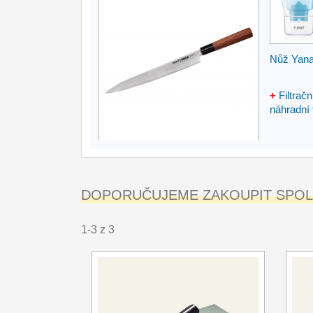
Nůž Yan
+
Filtrač
náhradní f
DOPORUČUJEME ZAKOUPIT SPOLE
1-3 z 3