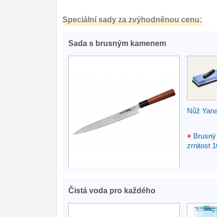
Speciální sady za zvýhodněnou cenu:
Sada s brusným kamenem
Nůž Yan
+
Brusný
zrnitost 
Čistá voda pro každého