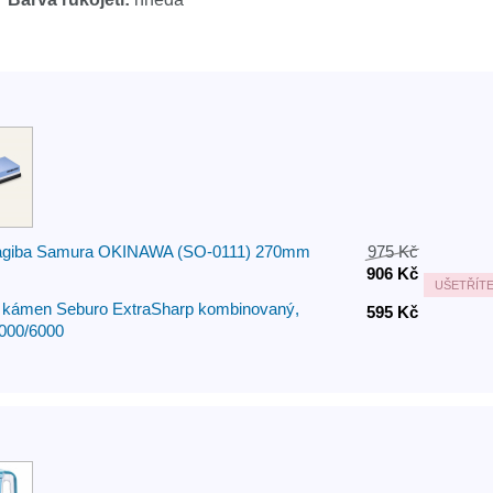
agiba Samura OKINAWA (SO-0111) 270mm
975 Kč
906 Kč
UŠETŘÍT
 kámen Seburo ExtraSharp kombinovaný,
595 Kč
1000/6000