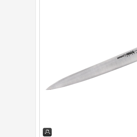
Další kategorie
Nože na ovoce a zeleninu
43
Santoku nože
46
Nože NAKIRI
17
Filetovací nože
7
Nože na chleba
27
Vykosťovací nože
41
Plátkovací nože
27
Sekáčky a speciální nože
15
Ostření nožů
Doplňky k nožům
Vodní filtry a konvice
Dřezové baterie