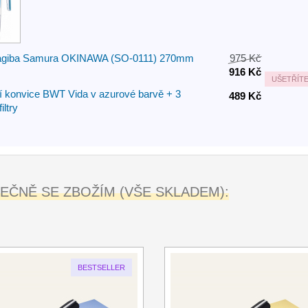
agiba Samura OKINAWA (SO-0111) 270mm
975 Kč
916 Kč
UŠETŘÍT
ní konvice BWT Vida v azurové barvě + 3
489 Kč
iltry
ČNĚ SE ZBOŽÍM (VŠE SKLADEM):
BESTSELLER