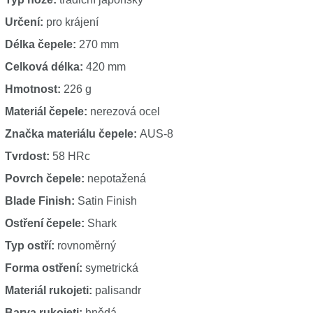
Určení:
pro krájení
Délka čepele:
270 mm
Celková délka:
420 mm
Hmotnost:
226 g
Materiál čepele:
nerezová ocel
Značka materiálu čepele:
AUS-8
Tvrdost:
58 HRc
Povrch čepele:
nepotažená
Blade Finish:
Satin Finish
Ostření čepele:
Shark
Typ ostří:
rovnoměrný
Forma ostření:
symetrická
Materiál rukojeti:
palisandr
Barva rukojeti:
hnědá