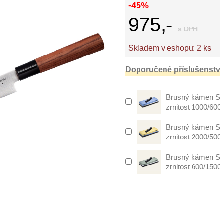
-45%
975,-
s DPH
Skladem v eshopu:
2 ks
Doporučené příslušenství
Brusný kámen S
zrnitost 1000/60
Brusný kámen S
zrnitost 2000/50
Brusný kámen S
zrnitost 600/150