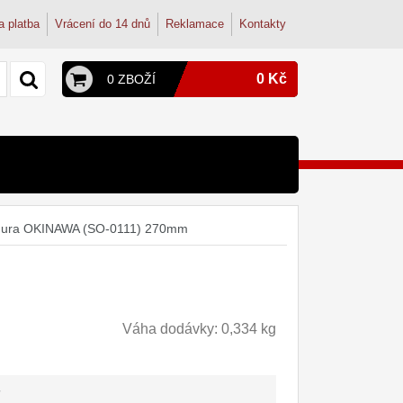
a platba
Vrácení do 14 dnů
Reklamace
Kontakty
0 Kč
0 ZBOŽÍ
y a konvice
py
terie
mura OKINAWA (SO-0111) 270mm
onvice
dřezové baterie
ohoutek
tudentské
dřez
osmózy
filtry
Váha dodávky: 0,334 kg
-