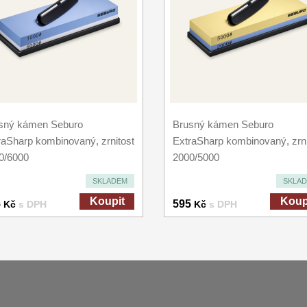
sný kámen Seburo
Brusný kámen Seburo
raSharp kombinovaný, zrnitost
ExtraSharp kombinovaný, zrni
0/6000
2000/5000
SKLADEM
SKLA
Koupit
Koup
5
595
Kč
s DPH
Kč
s DPH
Platba a dodávka
Obchodní podmín