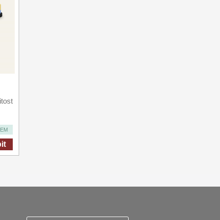
tost
DEM
it
ky
Zasady zpracovani osobnich udaju
Reklamační řád