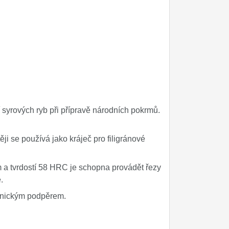
 syrových ryb při přípravě národních pokrmů.
ji se používá jako kráječ pro filigránové
 a tvrdostí 58 HRC je schopna provádět řezy
.
ienickým podpěrem.