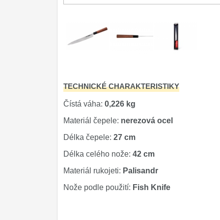
DOMÁCNOST
Dárky
29
Doprodej
11
TECHNICKÉ CHARAKTERISTIKY
Čístá váha:
0,226 kg
Materiál čepele:
nerezová ocel
Délka čepele:
27 cm
Délka celého nože:
42 cm
Materiál rukojeti:
Palisandr
Nože podle použití:
Fish Knife