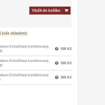
Vložit do košíku
 (vše skladem):
eburo ExtraSharp kombinovaný,
595
Kč
00
eburo ExtraSharp kombinovaný,
595
Kč
00
eburo ExtraSharp kombinovaný,
595
Kč
0