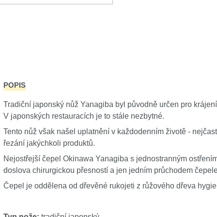
POPIS
Tradiční japonský nůž Yanagiba byl původně určen pro krájení
V japonských restauracích je to stále nezbytné.
Tento nůž však našel uplatnění v každodenním životě - nejčastě
řezání jakýchkoli produktů.
Nejostřejší čepel Okinawa Yanagiba s jednostranným ostřením
doslova chirurgickou přesností a jen jedním průchodem čepele
Čepel je oddělena od dřevěné rukojeti z růžového dřeva hyg
Typ nože:
tradiční japonský