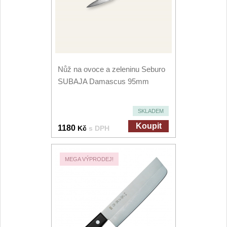
Nůž na ovoce a zeleninu Seburo
SUBAJA Damascus 95mm
SKLADEM
Koupit
1180
Kč
s DPH
MEGA VÝPRODEJ!