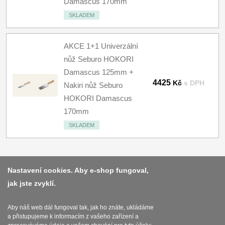
Damascus 170mm
SKLADEM
AKCE 1+1 Univerzální
nůž Seburo HOKORI
Damascus 125mm +
4425
Kč
s DPH
Nakiri nůž Seburo
HOKORI Damascus
170mm
SKLADEM
Nastavení cookies. Aby e-shop fungoval,
jak jste zvyklí.
Platba a dodávka
Obchodní podmínky
Aby náš web dál fungoval tak, jak ho znáte, ukládáme
a přistupujeme k informacím z vašeho zařízení a