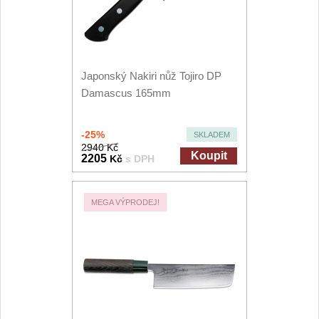
Japonský Nakiri nůž Tojiro DP
Damascus 165mm
-25%
SKLADEM
2940 Kč
Koupit
2205
Kč
s DPH
MEGA VÝPRODEJ!