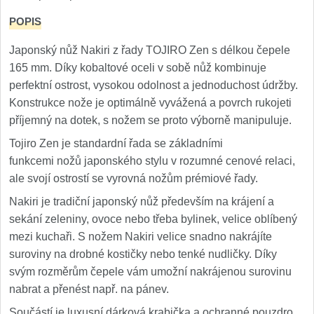
POPIS
Japonský nůž Nakiri z řady TOJIRO Zen s délkou čepele
165 mm. Díky kobaltové oceli v sobě nůž kombinuje
perfektní ostrost, vysokou odolnost a jednoduchost údržby.
Konstrukce nože je optimálně vyvážená a povrch rukojeti
příjemný na dotek, s nožem se proto výborně manipuluje.
Tojiro Zen je standardní řada se základními
funkcemi nožů japonského stylu v rozumné cenové relaci,
ale svojí ostrostí se vyrovná nožům prémiové řady.
Nakiri je tradiční japonský nůž především na krájení a
sekání zeleniny, ovoce nebo třeba bylinek, velice oblíbený
mezi kuchaři. S nožem Nakiri velice snadno nakrájíte
suroviny na drobné kostičky nebo tenké nudličky. Díky
svým rozměrům čepele vám umožní nakrájenou surovinu
nabrat a přenést např. na pánev.
Součástí je luxusní dárková krabička a ochranné pouzdro