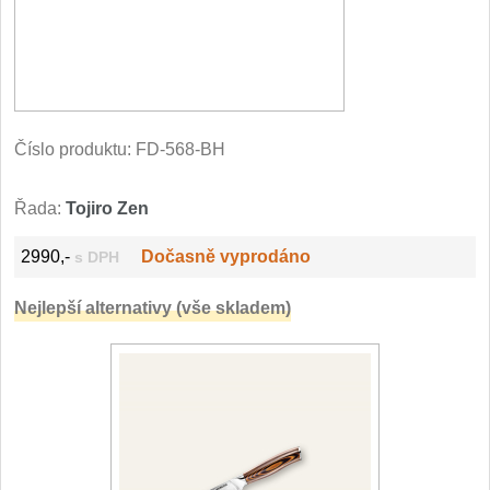
Vykosťovací nože
41
Plátkovací nože
27
Sekáčky a speciální nože
15
Ostření nožů
Číslo produktu:
FD-568-BH
Doplňky k nožům
Řada:
Tojiro Zen
Vodní filtry a konvice
2990,-
Dočasně vyprodáno
s DPH
Dřezové baterie
DOMÁCNOST
Nejlepší alternativy (vše skladem)
Dárky
29
Doprodej
11