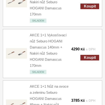
Nakiri nůž Seburo
Koupit
HOGANI Damascus
170mm
SKLADEM
AKCE 1+1 Vykosťovací
nůž Seburo HOGANI
Damascus 140mm +
4290
Kč
s DPH
Nakiri nůž Seburo
Koupit
HOGANI Damascus
170mm
SKLADEM
AKCE 1+1 Nůž na ovoce
a zeleninu Seburo
HOGANI Damascus
3785
Kč
s DPH
85mm + Nakiri nůž