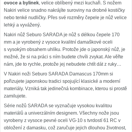
ovoce a bylinek
, velice oblíbený mezi kuchaři. S nožem
Nakiri velice snadno nakrájíte suroviny na drobné kostičky
nebo tenké nudličky. Přes své rozměry čepele je nůž velice
lehký a vyvážený.
Nakiri nůž Seburo SARADA je nůž s délkou čepele 170
mm a je vyrobený z vysoce kvalitní damaškové oceli
s vysokým obsahem uhlíku. Protože jde o japonský nůž, je
možné, že si na práci s ním budete chvíli zvykat. Ale věřte
nám, jde to rychle, protože jej nebudete chtít dát z ruky…
V Nakiri noži Seburo SARADA Damascus 170mm si
pořizujete japonskou tradici spojující klasické a moderní
materiály. Vzniká tak jedinečná kombinace, kterou si prostě
zamilujete.
Série nožů SARADA se vyznačuje vysokou kvalitou
materiálů a univerzálním designem. Všechny nože jsou
vyrobeny z vysoce pevné oceli VG-10 s tvrdostí 61 RC v
obložení z damasku, což zaručuje jejich dlouhou životnost,