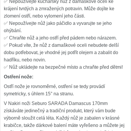
✅ Nepoužívejte kuchařský nůž z damaškové oceli ke
krájení tvrdých a zmražených potravin. Může dojíte ke
zlomení ostří, nebo vylomení jeho části.
✅ Nepoužívejte nůž jako páčidlo a vyvarujte se jeho
ohýbání.
✅ Chraňte nůž a jeho ostří před pádem nebo nárazem.
✅ Pokud víte, že nůž z damaškové oceli nebudete delší
dobu potřebovat, je vhodné jej potřít olejem a zabalit do
hadříku, nebo novin.
✅ Nůž ukládejte na bezpečné místo a chraňte před dětmi!
Ostření nože:
Ostří nože je rovnoměrné, ostření se tedy provádí
symetricky, s úhlem 15° na stranu.
V Nakiri noži Seburo SARADA Damascus 170mm
získáváte jedinečný a tradiční produkt, který vám bude
výborně sloužit celá léta. Každý nůž je zabalen v krásné
krabičce, takže dárkové balení máte vyřešeno a můžete jej