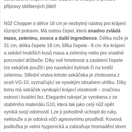
přípravy oblíbených jídel!
Nůž Chopper o délce 18 cm je nezbytný nástroj pro krájení
různých potravin. Má ostrou čepel, která
snadno zvládá
maso, zeleninu, ovoce a další ingredience
. Délka nože je
31 cm, délka čepele 18 cm, šířka čepele - 8 cm. Ke krájení
a sekání hrubších kusů masa a zeleniny nebo pro snadné
porcování drůbeže. Díky své hmotnosti a zaoblení čepele
lze sekáček použít i pro nasekání bylinek či na tvrdší
zeleninu. Střední vrstva tohoto sekáčeka je zhotovena z
oceli VG-10, vyznačující se vysokým obsahem uhlíku. Díky
tomu má sekáček vynikající krájecí vlastnosti – značnou
ostrost i kvalitní řez. Elegantní rukojeť je vyrobena z ze
stabilního materiálu G10, která tak jako celý nůž opět
vyniká svojí odolností. Lze ji pohodlně uchopit do ruky,
neklouže a je odolná vůči agresivnímu prostředí. Kovová
podložka je velmi hygienická a zabraňuje hromadění skvrn