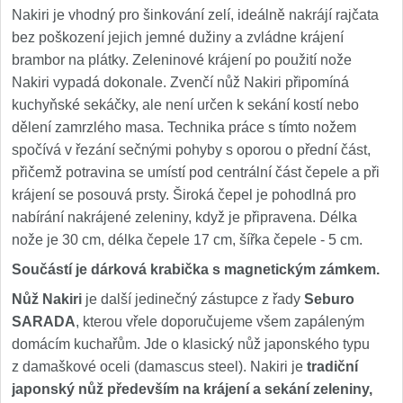
Nakiri je vhodný pro šinkování zelí, ideálně nakrájí rajčata
bez poškození jejich jemné dužiny a zvládne krájení
brambor na plátky. Zeleninové krájení po použití nože
Nakiri vypadá dokonale. Zvenčí nůž Nakiri připomíná
kuchyňské sekáčky, ale není určen k sekání kostí nebo
dělení zamrzlého masa. Technika práce s tímto nožem
spočívá v řezání sečnými pohyby s oporou o přední část,
přičemž potravina se umístí pod centrální část čepele a při
krájení se posouvá prsty. Široká čepel je pohodlná pro
nabírání nakrájené zeleniny, když je připravena. Délka
nože je 30 cm, délka čepele 17 cm, šířka čepele - 5 cm.
Součástí je dárková krabička s magnetickým zámkem.
Nůž Nakiri
je další jedinečný zástupce z řady
Seburo
SARADA
, kterou vřele doporučujeme všem zapáleným
domácím kuchařům. Jde o klasický nůž japonského typu
z damaškové oceli (damascus steel). Nakiri je
tradiční
japonský nůž především na krájení a sekání zeleniny,