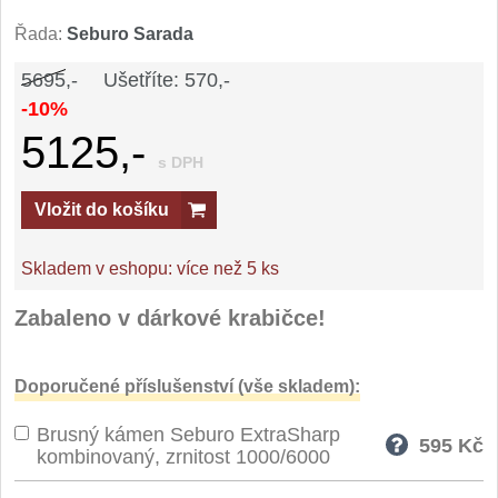
Řada:
Seburo Sarada
5695,-
Ušetříte: 570,-
-10%
5125,-
s DPH
Vložit do košíku
Skladem v eshopu:
více než 5 ks
Zabaleno v dárkové krabičce!
Doporučené příslušenství (vše skladem):
Brusný kámen Seburo ExtraSharp
595
Kč
kombinovaný, zrnitost 1000/6000