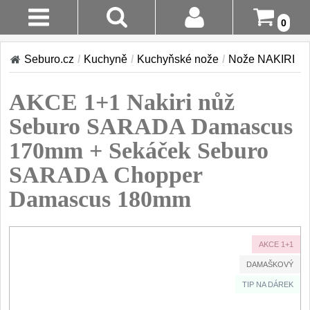
0
AKCE!
Stav
Seburo.cz
/
Kuchyně
/
Kuchyňské nože
/
Nože NAKIRI
Objednávky
KUCHYNĚ
AKCE 1+1 Nakiri nůž
Doručení A
Kuchyňské nože
Platba
Seburo SARADA Damascus
Sady kuchyňských nožů
9
170mm + Sekáček Seburo
Šéfkuchařské nože
Vrácení Do
30
14 Dnů
SARADA Chopper
Univerzální nože
50
Damascus 180mm
Nože na ovoce a zeleninu
Reklamace
43
Santoku nože
46
Kontakty
AKCE 1+1
Nože NAKIRI
17
DAMAŠKOVÝ
Filetovací nože
7
TIP NA DÁREK
Nože na chleba
27