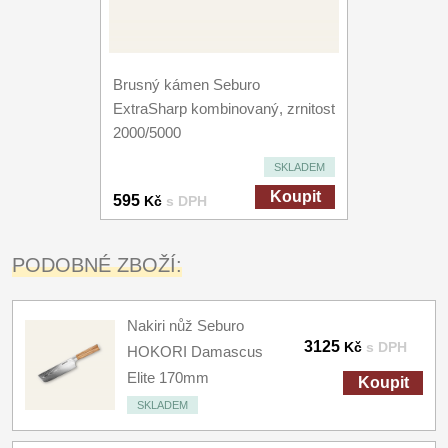
Brusný kámen Seburo
ExtraSharp kombinovaný, zrnitost
2000/5000
SKLADEM
Koupit
595
Kč
s DPH
PODOBNÉ ZBOŽÍ:
Nakiri nůž Seburo
3125
Kč
s DPH
HOKORI Damascus
Elite 170mm
Koupit
SKLADEM