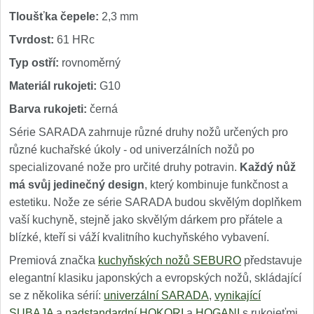
Tloušťka čepele:
2,3 mm
Tvrdost:
61 HRc
Typ ostří:
rovnoměrný
Materiál rukojeti:
G10
Barva rukojeti:
černá
Série SARADA zahrnuje různé druhy nožů určených pro
různé kuchařské úkoly - od univerzálních nožů po
specializované nože pro určité druhy potravin.
Každý nůž
má svůj jedinečný design
, který kombinuje funkčnost a
estetiku. Nože ze série SARADA budou skvělým doplňkem
vaší kuchyně, stejně jako skvělým dárkem pro přátele a
blízké, kteří si váží kvalitního kuchyňského vybavení.
Premiová značka
kuchyňských nožů SEBURO
představuje
elegantní klasiku japonských a evropských nožů, skládající
se z několika sérií:
univerzální SARADA
,
vynikající
SUBAJA
a
nadstandardní HOKORI
a
HOGANI
s rukojeťmi