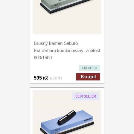
Brusný kámen Seburo
ExtraSharp kombinovaný, zrnitost
600/1500
SKLADEM
Koupit
595
Kč
s DPH
BESTSELLER