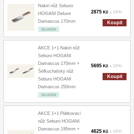
Nakiri nůž Seburo
2875
Kč
s DPH
HOGANI Deluxe
Damascus 170mm
Koupit
SKLADEM
AKCE 1+1 Nakiri nůž
Seburo HOGANI
Damascus 170mm +
5695
Kč
s DPH
Šéfkuchařský nůž
Koupit
Seburo HOGANI
Damascus 250mm
SKLADEM
AKCE 1+1 Plátkovací
nůž Seburo HOGANI
Damascus 195mm +
4625
Kč
s DPH