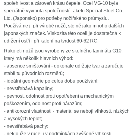
spolehlivost a zároveň krásu čepele. Ocel VG-10 byla
speciálně vyvinuta společností Takefu Special Steel Co.,
Ltd. (Japonsko) pro potřeby nožířského průmyslu.
Používáme ji při výrobě nožů, stejně jako mnoho dalších
japonských značek. Viskozita této oceli je dostatečná k
udržení ostří i při kalení na tvrdost 60-62 RC.
Rukojeti nožů jsou vyrobeny ze skelného laminátu G10,
který má několik hlavních výhod:
- absence smršťování - dokonale udržuje tvar a zaručuje
stabilitu původních rozměrů;
- ideální geometrie po celou dobu používání;
- nevstřebává kapaliny;
- pevnost, odolnost proti opotřebení a mechanickým
poškozením, odolnost proti nárazům;
- antikorozní vlastnosti - materiál se nebojí vlhkosti, nízkých
a vysokých teplot;
- nevstřebává pachy;
- neklouže v ruce, i v podmínkách zvýšené vlhkosti.