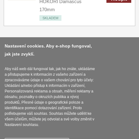
HOKORI Damascus
170mm
SKLADEM
Nastavení cookies. Aby e-shop fungoval,
jak jste zvyklí.
Platba a dodávka
Obchodní podmínky
Aby náš web dál fungoval tak, jak ho znáte, ukládáme
a přistupujeme k informacím z vašeho zařízení a
Zasady zpracovani osobnich udaju
zpracováváme údaje o vašem chování pro tyto účely:
Ukládání a/nebo přístup k informacím v zařízení,
Reklamační řád
Personalizovaná reklama a obsah, měření reklamy a
obsahu, poznatky o okruzích publika a vývoj
produktů, Přesné údaje o geografické poloze a
Nastavení souborů cookies
identifikace pomocí dotazování zařízení. Proto
potřebujeme váš souhlas. Souhlas můžete udělit ke
všem účelům, můžete jej odvolat a své volby změnit v
Nastavení souhlasu.
SEBURO s.r.o. Seburo.cz © 2015 - 2026