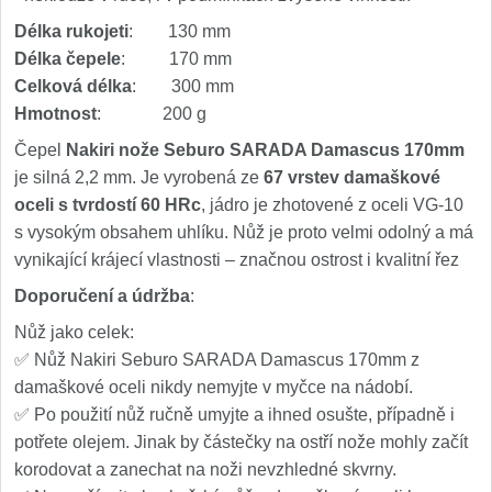
Délka rukojeti
: 130 mm
Délka čepele
: 170 mm
Celková délka
: 300 mm
Hmotnost
: 200 g
Čepel
Nakiri nože Seburo SARADA Damascus 170mm
je silná 2,2 mm. Je vyrobená ze
67 vrstev damaškové
oceli s tvrdostí 60 HRc
, jádro je zhotovené z oceli VG-10
s vysokým obsahem uhlíku. Nůž je proto velmi odolný a má
vynikající krájecí vlastnosti – značnou ostrost i kvalitní řez
Doporučení a údržba
:
Nůž jako celek:
✅ Nůž Nakiri Seburo SARADA Damascus 170mm z
damaškové oceli nikdy nemyjte v myčce na nádobí.
✅ Po použití nůž ručně umyjte a ihned osušte, případně i
potřete olejem. Jinak by částečky na ostří nože mohly začít
korodovat a zanechat na noži nevzhledné skvrny.