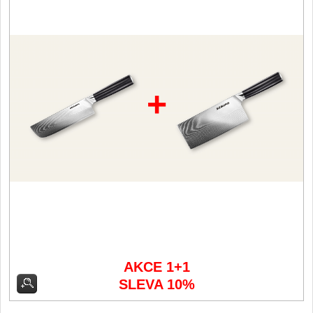
Vykosťovací nože
41
Plátkovací nože
27
Sekáčky a speciální nože
15
Ostření nožů
+
Doplňky k nožům
Vodní filtry a konvice
Dřezové baterie
DOMÁCNOST
Dárky
29
Doprodej
11
AKCE 1+1
SLEVA 10%