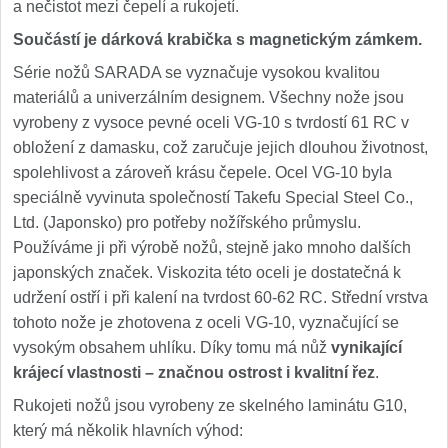
a nečistot mezi čepelí a rukojetí.
Součástí je dárková krabička s magnetickým zámkem.
Série nožů SARADA se vyznačuje vysokou kvalitou
materiálů a univerzálním designem. Všechny nože jsou
vyrobeny z vysoce pevné oceli VG-10 s tvrdostí 61 RC v
obložení z damasku, což zaručuje jejich dlouhou životnost,
spolehlivost a zároveň krásu čepele. Ocel VG-10 byla
speciálně vyvinuta společností Takefu Special Steel Co.,
Ltd. (Japonsko) pro potřeby nožířského průmyslu.
Používáme ji při výrobě nožů, stejně jako mnoho dalších
japonských značek. Viskozita této oceli je dostatečná k
udržení ostří i při kalení na tvrdost 60-62 RC. Střední vrstva
tohoto nože je zhotovena z oceli VG-10, vyznačující se
vysokým obsahem uhlíku. Díky tomu má nůž
vynikající
krájecí vlastnosti – značnou ostrost i kvalitní řez
.
Rukojeti nožů jsou vyrobeny ze skelného laminátu G10,
který má několik hlavních výhod: