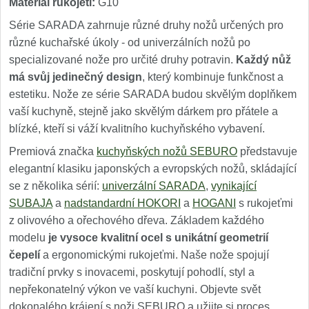
Materiál rukojeti:
G10
Série SARADA zahrnuje různé druhy nožů určených pro
různé kuchařské úkoly - od univerzálních nožů po
specializované nože pro určité druhy potravin.
Každý nůž
má svůj jedinečný design
, který kombinuje funkčnost a
estetiku. Nože ze série SARADA budou skvělým doplňkem
vaší kuchyně, stejně jako skvělým dárkem pro přátele a
blízké, kteří si váží kvalitního kuchyňského vybavení.
Premiová značka
kuchyňských nožů SEBURO
představuje
elegantní klasiku japonských a evropských nožů, skládající
se z několika sérií:
univerzální SARADA
,
vynikající
SUBAJA
a
nadstandardní HOKORI
a
HOGANI
s rukojeťmi
z olivového a ořechového dřeva. Základem každého
modelu
je vysoce kvalitní ocel s unikátní geometrií
čepelí
a ergonomickými rukojeťmi. Naše nože spojují
tradiční prvky s inovacemi, poskytují pohodlí, styl a
nepřekonatelný výkon ve vaší kuchyni. Objevte svět
dokonalého krájení s noži SEBURO a užijte si proces