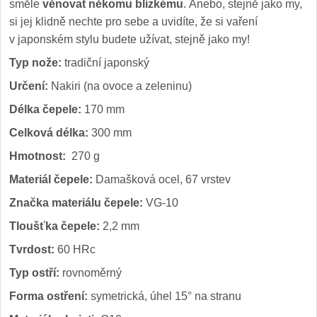
směle
věnovat někomu blízkému
. Anebo, stejně jako my,
si jej klidně nechte pro sebe a uvidíte, že si vaření
v japonském stylu budete užívat, stejně jako my!
Typ nože:
tradiční japonský
Určení:
Nakiri (na ovoce a zeleninu)
Délka čepele:
170 mm
Celková délka:
300 mm
Hmotnost:
270 g
Materiál čepele:
Damašková ocel, 67 vrstev
Značka materiálu čepele:
VG-10
Tloušťka čepele:
2,2 mm
Tvrdost:
60 HRc
Typ ostří:
rovnoměrný
Forma ostření:
symetrická, úhel 15° na stranu