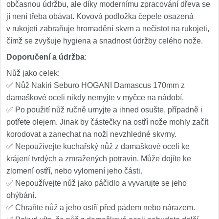
občasnou údržbu, ale díky modernímu zpracování dřeva se
jí není třeba obávat. Kovová podložka čepele osazená
v rukojeti zabraňuje hromadění skvrn a nečistot na rukojeti,
čímž se zvyšuje hygiena a snadnost údržby celého nože.
Doporučení a údržba
:
Nůž jako celek:
✅ Nůž Nakiri Seburo HOGANI Damascus 170mm z
damaškové oceli nikdy nemyjte v myčce na nádobí.
✅ Po použití nůž ručně umyjte a ihned osušte, případně i
potřete olejem. Jinak by částečky na ostří nože mohly začít
korodovat a zanechat na noži nevzhledné skvrny.
✅ Nepoužívejte kuchařský nůž z damaškové oceli ke
krájení tvrdých a zmražených potravin. Může dojíte ke
zlomení ostří, nebo vylomení jeho části.
✅ Nepoužívejte nůž jako páčidlo a vyvarujte se jeho
ohýbání.
✅ Chraňte nůž a jeho ostří před pádem nebo nárazem.