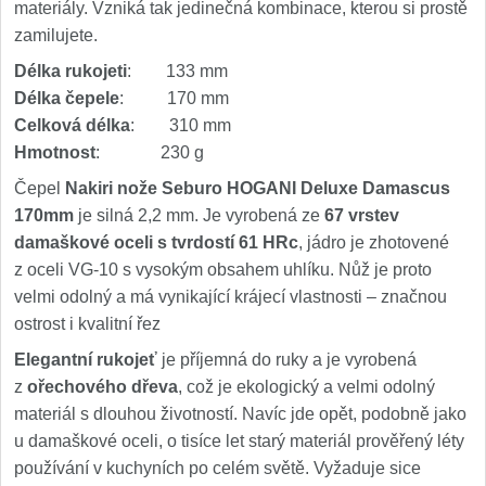
materiály. Vzniká tak jedinečná kombinace, kterou si prostě
zamilujete.
Délka rukojeti
: 133 mm
Délka čepele
: 170 mm
Celková délka
: 310 mm
Hmotnost
: 230 g
Čepel
Nakiri nože Seburo HOGANI Deluxe Damascus
170mm
je silná 2,2 mm. Je vyrobená ze
67 vrstev
damaškové oceli s tvrdostí 61 HRc
, jádro je zhotovené
z oceli VG-10 s vysokým obsahem uhlíku. Nůž je proto
velmi odolný a má vynikající krájecí vlastnosti – značnou
ostrost i kvalitní řez
Elegantní rukojeť
je příjemná do ruky a je vyrobená
z
ořechového dřeva
, což je ekologický a velmi odolný
materiál s dlouhou životností. Navíc jde opět, podobně jako
u damaškové oceli, o tisíce let starý materiál prověřený léty
používání v kuchyních po celém světě. Vyžaduje sice