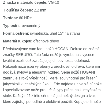
Značka materiálu čepele:
VG-10
Tloušťka čepele:
2,2 mm
Tvrdost:
60 HRc
Typ ostří:
rovnoměrný
Forma ostření:
symetrická, úhel 15° na stranu
Materiál rukojeti:
ořechové dřevo
Představujeme vám řadu nožů HOGANI Deluxe od známé
značky SEBURO. Tato řada nožů je vyrobena z vysoce
kvalitní oceli, což zaručuje jejich pevnost a odolnost.
Rukojeti nožů jsou vyrobeny z ořechového dřeva, které jim
dodává stylový a elegantní vzhled. Série nožů HOGANI
zahrnuje široký výběr nožů, které jsou vhodné pro řešení
jakýchkoli kuchařských úkolů. Zde najdete univerzální nože
i specializované nože pro určité typy práce na kuchyňském
stole. Každý nůž z této série má jedinečný design a tvar,
které zajišťují pohodlné a efektivní použití. Kupujete-li nože