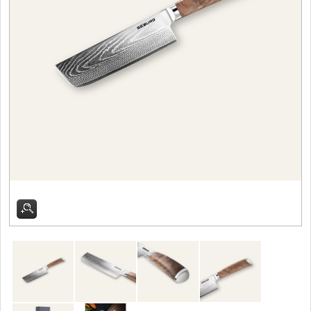
Vykosťovací nože
41
Plátkovací nože
27
Sekáčky a speciální nože
15
Ostření nožů
Doplňky k nožům
Vodní filtry a konvice
Dřezové baterie
DOMÁCNOST
Dárky
29
Doprodej
11