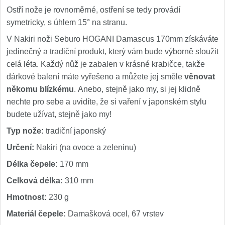
Ostří nože je rovnoměrné, ostření se tedy provádí
symetricky, s úhlem 15° na stranu.
V Nakiri noži Seburo HOGANI Damascus 170mm získáváte
jedinečný a tradiční produkt, který vám bude výborně sloužit
celá léta. Každý nůž je zabalen v krásné krabičce, takže
dárkové balení máte vyřešeno a můžete jej směle
věnovat
někomu blízkému
. Anebo, stejně jako my, si jej klidně
nechte pro sebe a uvidíte, že si vaření v japonském stylu
budete užívat, stejně jako my!
Typ nože:
tradiční japonský
Určení:
Nakiri (na ovoce a zeleninu)
Délka čepele:
170 mm
Celková délka:
310 mm
Hmotnost:
230 g
Materiál čepele:
Damašková ocel, 67 vrstev