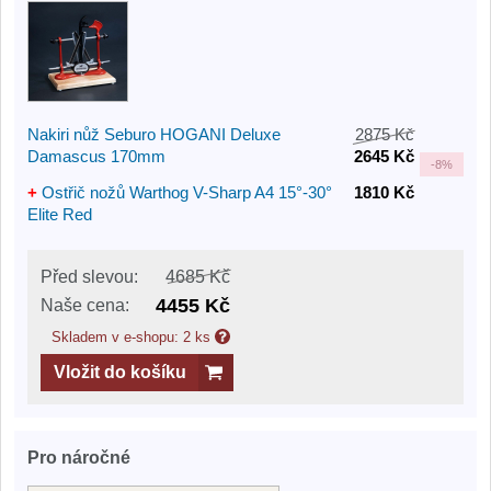
Nakiri nůž Seburo HOGANI Deluxe
2875 Kč
Damascus 170mm
2645 Kč
-
8%
+
Ostřič nožů Warthog V-Sharp A4 15°-30°
1810 Kč
Elite Red
Před slevou:
4685 Kč
4455 Kč
Naše cena:
Skladem v e-shopu: 2 ks
Vložit do košíku
Pro náročné