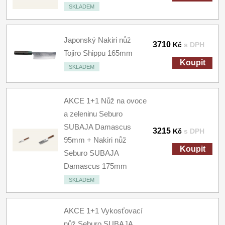
SKLADEM
Japonský Nakiri nůž
3710
Kč
s DPH
Tojiro Shippu 165mm
Koupit
SKLADEM
AKCE 1+1 Nůž na ovoce
a zeleninu Seburo
SUBAJA Damascus
3215
Kč
s DPH
95mm + Nakiri nůž
Koupit
Seburo SUBAJA
Damascus 175mm
SKLADEM
AKCE 1+1 Vykosťovací
nůž Seburo SUBAJA