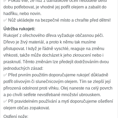
✅ Pokud víte, že nůž z damaškové oceli nebudete delší
dobu potřebovat, je vhodné jej potřít olejem a zabalit do
hadříku, nebo novin.
✅ Nůž ukládejte na bezpečné místo a chraňte před dětmi!
Údržba rukojeti:
Rukojeť z ořechového dřeva vyžaduje občasnou péči.
Dřevo je živý materiál, a proto k němu tak musíme
přistupovat. I když je řádně vyschlé, reaguje na změnu
vlhkosti, takže může docházet k jeho zkroucení nebo i
prasknutí. Těmto změnám lze předejít dodržováním dvou
jednoduchých zásad:
✅ Před prvním použitím doporučujeme rukojeť důkladně
potřít olivovým či slunečnicovým olejem. Tím se zlepší její
přirozená odolnost proti vlhku. Olej naneste na celý povrch
a po chvíli setřete nevstřebané množství ubrouskem.
✅ Při pravidelném používání a mytí doporučujeme ošetření
olejem občas zopakovat.
Ostření nože: