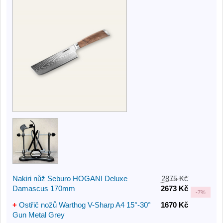
Nakiri nůž Seburo HOGANI Deluxe
2875 Kč
Damascus 170mm
2673 Kč
-
7%
+
Ostřič nožů Warthog V-Sharp A4 15°-30°
1670 Kč
Gun Metal Grey