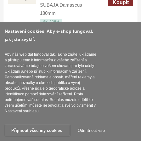
Koupit
SUBAJA Damascus
180mm
SKLADEM
Nastavení cookies. Aby e-shop fungoval,
jak jste zvyklí.
AKCE 1+1 Nůž na ovoce
a zeleninu Seburo
Aby náš web dál fungoval tak, jak ho znáte, ukládáme
SARADA Damascus
3410
Kč
s DPH
a přistupujeme k informacím z vašeho zařízení a
95mm + Nakiri nůž
zpracováváme údaje o vašem chování pro tyto účely:
Koupit
Ukládání a/nebo přístup k informacím v zařízení,
Seburo SARADA
Personalizovaná reklama a obsah, měření reklamy a
Damascus 170mm
obsahu, poznatky o okruzích publika a vývoj
produktů, Přesné údaje o geografické poloze a
SKLADEM
identifikace pomocí dotazování zařízení. Proto
potřebujeme váš souhlas. Souhlas můžete udělit ke
všem účelům, můžete jej odvolat a své volby změnit v
AKCE 1+1 Nakiri nůž
Nastavení souhlasu.
Seburo HOKORI
Damascus 170mm +
5820
Kč
s DPH
Přijmout všechny cookies
Odmítnout vše
Šéfkuchařský nůž
Koupit