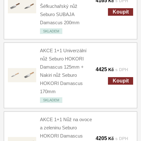
4165
Kč
s DPH
Šéfkuchařský nůž
Koupit
Seburo SUBAJA
Damascus 200mm
SKLADEM
AKCE 1+1 Univerzální
nůž Seburo HOKORI
Damascus 125mm +
4425
Kč
s DPH
Nakiri nůž Seburo
Koupit
HOKORI Damascus
170mm
SKLADEM
AKCE 1+1 Nůž na ovoce
a zeleninu Seburo
HOKORI Damascus
4205
Kč
s DPH