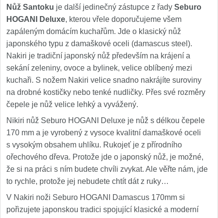
Nůž Santoku
je další jedinečný zástupce z řady
Seburo
HOGANI Deluxe
, kterou vřele doporučujeme všem
zapáleným domácím kuchařům. Jde o klasický nůž
japonského typu z damaškové oceli (damascus steel).
Nakiri je tradiční japonský nůž především na krájení a
sekání zeleniny, ovoce a bylinek, velice oblíbený mezi
kuchaři. S nožem Nakiri velice snadno nakrájíte suroviny
na drobné kostičky nebo tenké nudličky. Přes své rozměry
čepele je nůž velice lehký a vyvážený.
Nikiri nůž Seburo HOGANI Deluxe je nůž s délkou čepele
170 mm a je vyrobený z vysoce kvalitní damaškové oceli
s vysokým obsahem uhlíku. Rukojeť je z přírodního
ořechového dřeva. Protože jde o japonský nůž, je možné,
že si na práci s ním budete chvíli zvykat. Ale věřte nám, jde
to rychle, protože jej nebudete chtít dát z ruky…
V Nakiri noži Seburo HOGANI Damascus 170mm si
pořizujete japonskou tradici spojující klasické a moderní