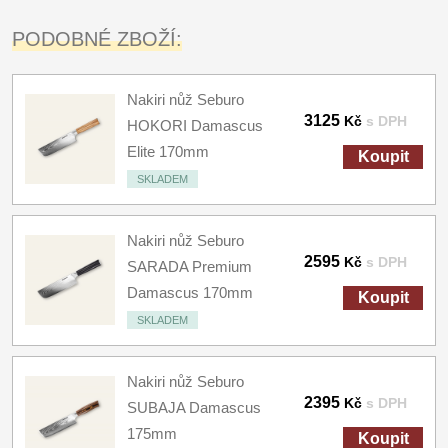
PODOBNÉ ZBOŽÍ:
Nakiri nůž Seburo
3125
Kč
s DPH
HOKORI Damascus
Elite 170mm
Koupit
SKLADEM
Nakiri nůž Seburo
2595
Kč
s DPH
SARADA Premium
Damascus 170mm
Koupit
SKLADEM
Nakiri nůž Seburo
2395
Kč
s DPH
SUBAJA Damascus
175mm
Koupit