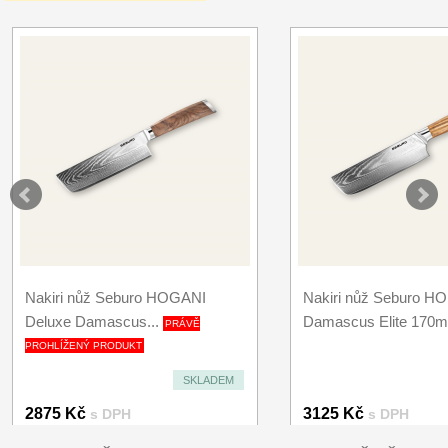
Nakiri nůž Seburo HOGANI
Nakiri nůž Seburo H
Deluxe Damascus...
Damascus Elite 170
PRÁVĚ
PROHLÍŽENÝ PRODUKT
SKLADEM
2875 Kč
3125 Kč
s DPH
s DPH