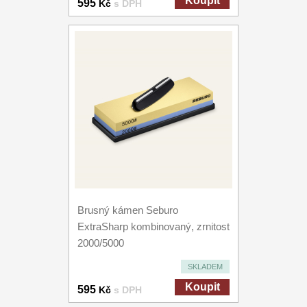
Koupit
595
Kč
s DPH
Brusný kámen Seburo
ExtraSharp kombinovaný, zrnitost
2000/5000
SKLADEM
Koupit
595
Kč
s DPH