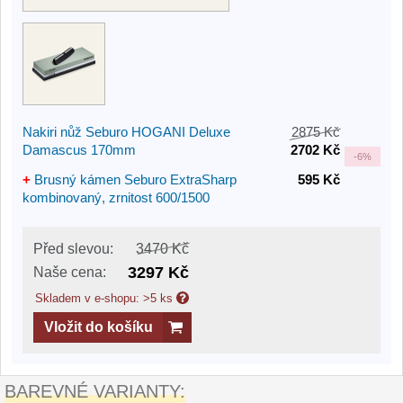
Nakiri nůž Seburo HOGANI Deluxe
2875 Kč
Damascus 170mm
2702 Kč
-
6%
+
Brusný kámen Seburo ExtraSharp
595 Kč
kombinovaný, zrnitost 600/1500
Před slevou:
3470 Kč
3297 Kč
Naše cena:
Skladem v e-shopu: >5 ks
Vložit do košíku
BAREVNÉ VARIANTY: