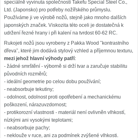
speciálně vyvinuta společností Takefu Special Steel Co.,
Ltd. (Japonsko) pro potřeby nožířského průmyslu.
Používáme ji ve výrobě nožů, stejně jako mnoho dalších
japonských značek. Viskozita této oceli je dostatečná k
udržení řezné hrany i při kalení na tvrdost 60-62 RC.
Rukojeti nožů jsou vyrobeny z Pakka Wood "kontrastního
dřeva", které jim dodává stylový vzhled a příjemnou texturu,
mezi jehož hlavní výhody patří
:
- žádné smrštění - výborně si drží tvar a zaručuje stabilitu
původních rozměrů;
- ideální geometrie po celou dobu používání;
- neabsorbuje tekutiny;
- odolnost, odolnost proti opotřebení a mechanickému
poškození, nárazuvzdornost;
- protikorozní vlastnosti - materiál není ovlivněn vlhkostí,
nízkými ani vysokými teplotami;
- neabsorbuje pachy;
- neklouže v ruce, ani za podmínek zvýšené vlhkosti.