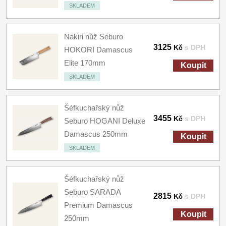
SKLADEM
Nakiri nůž Seburo
3125
Kč
s DPH
HOKORI Damascus
Elite 170mm
Koupit
SKLADEM
Šéfkuchařský nůž
3455
Kč
s DPH
Seburo HOGANI Deluxe
Damascus 250mm
Koupit
SKLADEM
Šéfkuchařský nůž
Seburo SARADA
2815
Kč
s DPH
Premium Damascus
Koupit
250mm