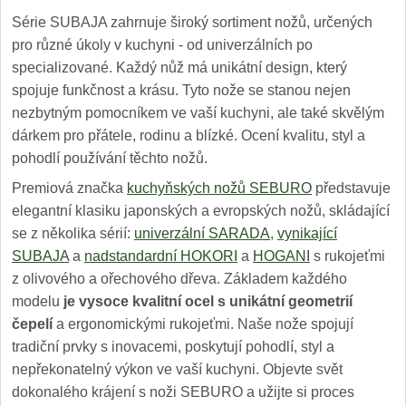
Série SUBAJA zahrnuje široký sortiment nožů, určených
pro různé úkoly v kuchyni - od univerzálních po
specializované. Každý nůž má unikátní design, který
spojuje funkčnost a krásu. Tyto nože se stanou nejen
nezbytným pomocníkem ve vaší kuchyni, ale také skvělým
dárkem pro přátele, rodinu a blízké. Ocení kvalitu, styl a
pohodlí používání těchto nožů.
Premiová značka
kuchyňských nožů SEBURO
představuje
elegantní klasiku japonských a evropských nožů, skládající
se z několika sérií:
univerzální SARADA
,
vynikající
SUBAJA
a
nadstandardní HOKORI
a
HOGANI
s rukojeťmi
z olivového a ořechového dřeva. Základem každého
modelu
je vysoce kvalitní ocel s unikátní geometrií
čepelí
a ergonomickými rukojeťmi. Naše nože spojují
tradiční prvky s inovacemi, poskytují pohodlí, styl a
nepřekonatelný výkon ve vaší kuchyni. Objevte svět
dokonalého krájení s noži SEBURO a užijte si proces