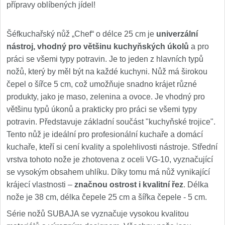
přípravy oblíbených jídel!
Šéfkuchařský nůž „Chef“ o délce 25 cm je
univerzální
nástroj, vhodný pro většinu kuchyňských úkolů
a pro
práci se všemi typy potravin. Je to jeden z hlavních typů
nožů, který by měl být na každé kuchyni. Nůž má širokou
čepel o šířce 5 cm, což umožňuje snadno krájet různé
produkty, jako je maso, zelenina a ovoce. Je vhodný pro
většinu typů úkonů a prakticky pro práci se všemi typy
potravin. Představuje základní součást "kuchyňské trojice".
Tento nůž je ideální pro profesionální kuchaře a domácí
kuchaře, kteří si cení kvality a spolehlivosti nástroje. Střední
vrstva tohoto nože je zhotovena z oceli VG-10, vyznačující
se vysokým obsahem uhlíku. Díky tomu má nůž vynikající
krájecí vlastnosti –
značnou ostrost i kvalitní řez
. Délka
nože je 38 cm, délka čepele 25 cm a šířka čepele - 5 cm.
Série nožů SUBAJA se vyznačuje vysokou kvalitou