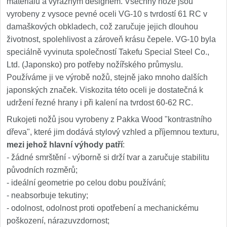
materiálů a výrazným designem. Všechny nože jsou
vyrobeny z vysoce pevné oceli VG-10 s tvrdostí 61 RC v
damaškových obkladech, což zaručuje jejich dlouhou
životnost, spolehlivost a zároveň krásu čepele. VG-10 byla
speciálně vyvinuta společností Takefu Special Steel Co.,
Ltd. (Japonsko) pro potřeby nožířského průmyslu.
Používáme ji ve výrobě nožů, stejně jako mnoho dalších
japonských značek. Viskozita této oceli je dostatečná k
udržení řezné hrany i při kalení na tvrdost 60-62 RC.
Rukojeti nožů jsou vyrobeny z Pakka Wood "kontrastního
dřeva", které jim dodává stylový vzhled a příjemnou texturu,
mezi jehož hlavní výhody patří
:
- žádné smrštění - výborně si drží tvar a zaručuje stabilitu
původních rozměrů;
- ideální geometrie po celou dobu používání;
- neabsorbuje tekutiny;
- odolnost, odolnost proti opotřebení a mechanickému
poškození, nárazuvzdornost;