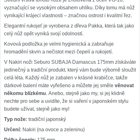
vyznačující se vysokým obsahem uhlíku. Díky tomu má nůž
vynikající krájecí vlastnosti – značnou ostrost i kvalitní řez.
Elegantní rukojeť je vyrobena z dřeva Pakka, která tak jako
celý nůž opět vyniká svojí odolností.
Kovová podložka je velmi hygienická a zabraňuje
hromadění skvrn a nečistot mezi čepelí a rukojetí.
V Nakiri noži Seburo SUBAJA Damascus 175mm získáváte
jedinečný a tradiční produkt, který vám bude výborně sloužit
celá léta. Každý nůž je zabalen v krásné krabičce, takže
dárkové balení máte vyřešeno a můžete jej směle
věnovat
někomu blízkému
. Anebo, stejně jako my, si jej klidně
nechte pro sebe a uvidíte, že si vaření v japonském stylu
budete užívat, stejně jako my!
Typ nože:
tradiční japonský
Určení:
Nakiri (na ovoce a zeleninu)
Délka čepele:
175 mm