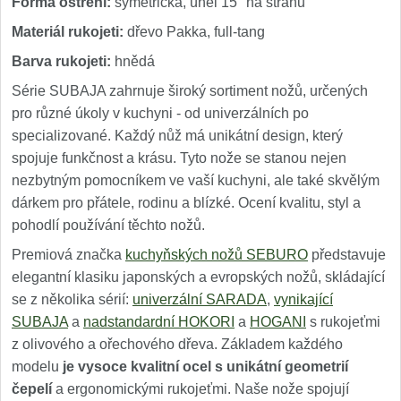
Forma ostření:
symetrická, úhel 15° na stranu
Materiál rukojeti:
dřevo Pakka, full-tang
Barva rukojeti:
hnědá
Série SUBAJA zahrnuje široký sortiment nožů, určených
pro různé úkoly v kuchyni - od univerzálních po
specializované. Každý nůž má unikátní design, který
spojuje funkčnost a krásu. Tyto nože se stanou nejen
nezbytným pomocníkem ve vaší kuchyni, ale také skvělým
dárkem pro přátele, rodinu a blízké. Ocení kvalitu, styl a
pohodlí používání těchto nožů.
Premiová značka
kuchyňských nožů SEBURO
představuje
elegantní klasiku japonských a evropských nožů, skládající
se z několika sérií:
univerzální SARADA
,
vynikající
SUBAJA
a
nadstandardní HOKORI
a
HOGANI
s rukojeťmi
z olivového a ořechového dřeva. Základem každého
modelu
je vysoce kvalitní ocel s unikátní geometrií
čepelí
a ergonomickými rukojeťmi. Naše nože spojují