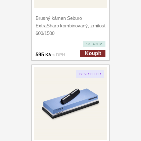
Brusný kámen Seburo
ExtraSharp kombinovaný, zrnitost
600/1500
SKLADEM
Koupit
595
Kč
s DPH
BESTSELLER