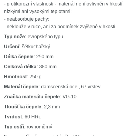
- protikorozní vlastnosti - materiál není ovlivněn vlhkostí,
nízkými ani vysokými teplotami;
- neabsorbuje pachy;
- neklouže v ruce, ani za podmínek zvýšené vlhkosti.
Typ nože:
evropského typu
Určení:
šéfkuchařský
Délka čepele:
250 mm
Celková délka:
380 mm
Hmotnost:
250 g
Materiál čepele:
damscenská ocel, 67 vrstev
Značka materiálu čepele:
VG-10
Tloušťka čepele:
2,3 mm
Tvrdost:
60 HRc
Typ ostří:
rovnoměrný