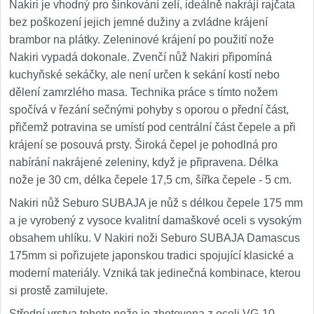
Nakiri je vhodný pro šinkování zelí, ideálně nakrájí rajčata
bez poškození jejich jemné dužiny a zvládne krájení
brambor na plátky. Zeleninové krájení po použití nože
Nakiri vypadá dokonale. Zvenčí nůž Nakiri připomíná
kuchyňské sekáčky, ale není určen k sekání kostí nebo
dělení zamrzlého masa. Technika práce s tímto nožem
spočívá v řezání sečnými pohyby s oporou o přední část,
přičemž potravina se umístí pod centrální část čepele a při
krájení se posouvá prsty. Široká čepel je pohodlná pro
nabírání nakrájené zeleniny, když je připravena. Délka
nože je 30 cm, délka čepele 17,5 cm, šířka čepele - 5 cm.
Nakiri nůž Seburo SUBAJA je nůž s délkou čepele 175 mm
a je vyrobený z vysoce kvalitní damaškové oceli s vysokým
obsahem uhlíku. V Nakiri noži Seburo SUBAJA Damascus
175mm si pořizujete japonskou tradici spojující klasické a
moderní materiály. Vzniká tak jedinečná kombinace, kterou
si prostě zamilujete.
Střední vrstva tohoto nože je zhotovena z oceli VG-10,