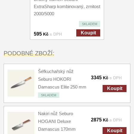
ExtraSharp kombinovaný, zrnitost
2000/5000
SKLADEM
Koupit
595
Kč
s DPH
PODOBNÉ ZBOŽÍ:
Šéfkuchařský nůž
3345
Kč
s DPH
Seburo HOKORI
Damascus Elite 250 mm
Koupit
SKLADEM
Nakiri nůž Seburo
2875
Kč
s DPH
HOGANI Deluxe
Damascus 170mm
Koupit