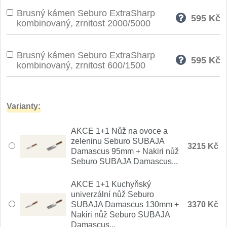
Brusný kámen Seburo ExtraSharp
595
Kč
kombinovaný, zrnitost 2000/5000
Brusný kámen Seburo ExtraSharp
595
Kč
kombinovaný, zrnitost 600/1500
Varianty:
AKCE 1+1 Nůž na ovoce a
zeleninu Seburo SUBAJA
3215 Kč
Damascus 95mm + Nakiri nůž
Seburo SUBAJA Damascus...
AKCE 1+1 Kuchyňský
univerzální nůž Seburo
SUBAJA Damascus 130mm +
3370 Kč
Nakiri nůž Seburo SUBAJA
Damascus...