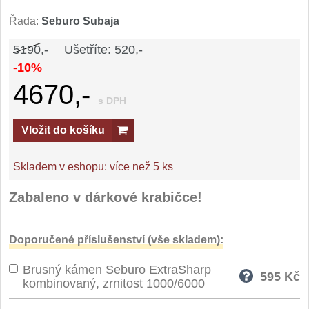
Řada:
Seburo Subaja
5190,-
Ušetříte: 520,-
-10%
4670,-
s DPH
Vložit do košíku
Skladem v eshopu:
více než 5 ks
Zabaleno v dárkové krabičce!
Doporučené příslušenství (vše skladem):
Brusný kámen Seburo ExtraSharp
595
Kč
kombinovaný, zrnitost 1000/6000