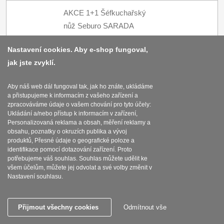
AKCE 1+1 Šéfkuchařský
nůž Seburo SARADA
Damascus 200mm +
4720
Kč
s DPH
Nastavení cookies. Aby e-shop fungoval,
Šéfkuchařský nůž
Koupit
jak jste zvyklí.
Seburo SARADA
Damascus 250mm
Aby náš web dál fungoval tak, jak ho znáte, ukládáme
SKLADEM
a přistupujeme k informacím z vašeho zařízení a
zpracováváme údaje o vašem chování pro tyto účely:
Ukládání a/nebo přístup k informacím v zařízení,
AKCE 1+1 Nůž na ovoce
Personalizovaná reklama a obsah, měření reklamy a
obsahu, poznatky o okruzích publika a vývoj
a zeleninu Seburo
produktů, Přesné údaje o geografické poloze a
HOGANI Damascus
identifikace pomocí dotazování zařízení. Proto
3785
Kč
s DPH
potřebujeme váš souhlas. Souhlas můžete udělit ke
85mm + Nakiri nůž
všem účelům, můžete jej odvolat a své volby změnit v
Koupit
Seburo HOGANI
Nastavení souhlasu.
Damascus 170mm
SKLADEM
Přijmout všechny cookies
Odmítnout vše