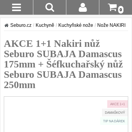
0
AKCE!
Stav
Seburo.cz
/
Kuchyně
/
Kuchyňské nože
/
Nože NAKIRI
Objednávky
KUCHYNĚ
AKCE 1+1 Nakiri nůž
Doručení A
Kuchyňské nože
Platba
Seburo SUBAJA Damascus
Sady kuchyňských nožů
9
175mm + Šéfkuchařský nůž
Šéfkuchařské nože
Vrácení Do
30
14 Dnů
Seburo SUBAJA Damascus
Univerzální nože
50
250mm
Nože na ovoce a zeleninu
Reklamace
43
Santoku nože
46
Kontakty
AKCE 1+1
Nože NAKIRI
17
DAMAŠKOVÝ
Filetovací nože
7
TIP NA DÁREK
Nože na chleba
27