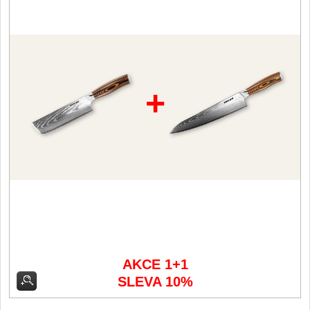
Vykosťovací nože
41
Plátkovací nože
27
Sekáčky a speciální nože
15
Ostření nožů
+
Doplňky k nožům
Vodní filtry a konvice
Dřezové baterie
DOMÁCNOST
Dárky
29
Doprodej
11
AKCE 1+1
SLEVA 10%