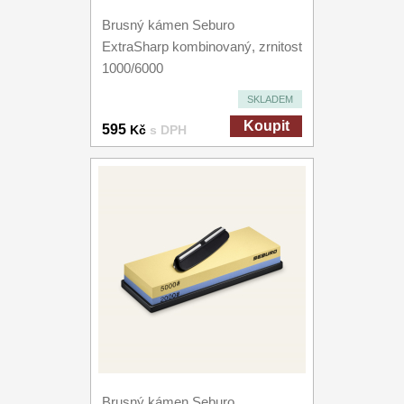
Brusný kámen Seburo
ExtraSharp kombinovaný, zrnitost
1000/6000
SKLADEM
Koupit
595
Kč
s DPH
Brusný kámen Seburo