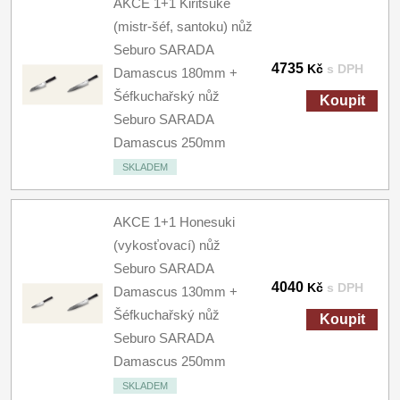
AKCE 1+1 Kiritsuke
(mistr-šéf, santoku) nůž
Seburo SARADA
4735
Kč
s DPH
Damascus 180mm +
Šéfkuchařský nůž
Koupit
Seburo SARADA
Damascus 250mm
SKLADEM
AKCE 1+1 Honesuki
(vykosťovací) nůž
Seburo SARADA
4040
Kč
s DPH
Damascus 130mm +
Šéfkuchařský nůž
Koupit
Seburo SARADA
Damascus 250mm
SKLADEM