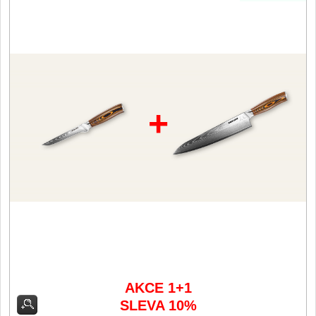
Vykosťovací nože
41
Plátkovací nože
27
Sekáčky a speciální nože
15
Ostření nožů
+
Doplňky k nožům
Vodní filtry a konvice
Dřezové baterie
DOMÁCNOST
Dárky
29
Doprodej
11
AKCE 1+1
SLEVA 10%