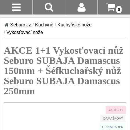
0
AKCE!
Stav
Seburo.cz
/
Kuchyně
/
Kuchyňské nože
Objednávky
KUCHYNĚ
/
Vykosťovací nože
Doručení A
Kuchyňské nože
AKCE 1+1 Vykosťovací nůž
Platba
Sady kuchyňských nožů
9
Seburo SUBAJA Damascus
Šéfkuchařské nože
Vrácení Do
30
150mm + Šéfkuchařský nůž
14 Dnů
Univerzální nože
50
Seburo SUBAJA Damascus
Nože na ovoce a zeleninu
Reklamace
43
250mm
Santoku nože
46
Kontakty
Nože NAKIRI
17
AKCE 1+1
Filetovací nože
7
DAMAŠKOVÝ
Nože na chleba
27
TIP NA DÁREK