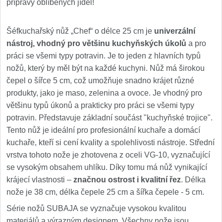
přípravy oblíbených jídel!
Šéfkuchařský nůž „Chef“ o délce 25 cm je
univerzální
nástroj, vhodný pro většinu kuchyňských úkolů
a pro
práci se všemi typy potravin. Je to jeden z hlavních typů
nožů, který by měl být na každé kuchyni. Nůž má širokou
čepel o šířce 5 cm, což umožňuje snadno krájet různé
produkty, jako je maso, zelenina a ovoce. Je vhodný pro
většinu typů úkonů a prakticky pro práci se všemi typy
potravin. Představuje základní součást "kuchyňské trojice".
Tento nůž je ideální pro profesionální kuchaře a domácí
kuchaře, kteří si cení kvality a spolehlivosti nástroje. Střední
vrstva tohoto nože je zhotovena z oceli VG-10, vyznačující
se vysokým obsahem uhlíku. Díky tomu má nůž vynikající
krájecí vlastnosti –
značnou ostrost i kvalitní řez
. Délka
nože je 38 cm, délka čepele 25 cm a šířka čepele - 5 cm.
Série nožů SUBAJA se vyznačuje vysokou kvalitou
materiálů a výrazným designem. Všechny nože jsou