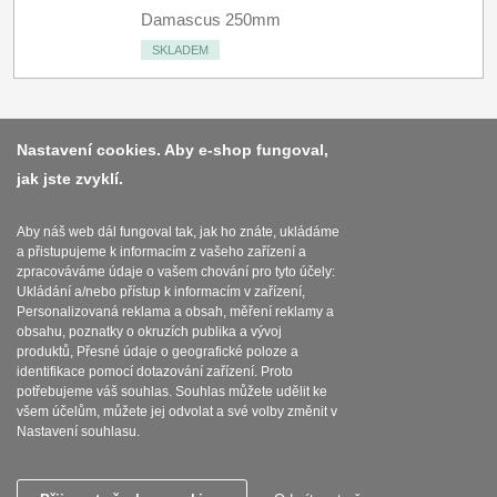
Damascus 250mm
SKLADEM
Nastavení cookies. Aby e-shop fungoval,
jak jste zvyklí.
Platba a dodávka
Obchodní podmínky
Aby náš web dál fungoval tak, jak ho znáte, ukládáme
a přistupujeme k informacím z vašeho zařízení a
Zasady zpracovani osobnich udaju
zpracováváme údaje o vašem chování pro tyto účely:
Ukládání a/nebo přístup k informacím v zařízení,
Reklamační řád
Personalizovaná reklama a obsah, měření reklamy a
obsahu, poznatky o okruzích publika a vývoj
produktů, Přesné údaje o geografické poloze a
Nastavení souborů cookies
identifikace pomocí dotazování zařízení. Proto
potřebujeme váš souhlas. Souhlas můžete udělit ke
všem účelům, můžete jej odvolat a své volby změnit v
Nastavení souhlasu.
SEBURO s.r.o. Seburo.cz © 2015 - 2026