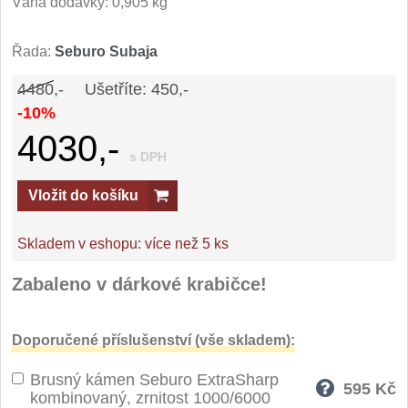
Váha dodávky: 0,905 kg
Řada:
Seburo Subaja
4480,-
Ušetříte: 450,-
-10%
4030,-
s DPH
Vložit do košíku
Skladem v eshopu:
více než 5 ks
Zabaleno v dárkové krabičce!
Doporučené příslušenství (vše skladem):
Brusný kámen Seburo ExtraSharp
595
Kč
kombinovaný, zrnitost 1000/6000