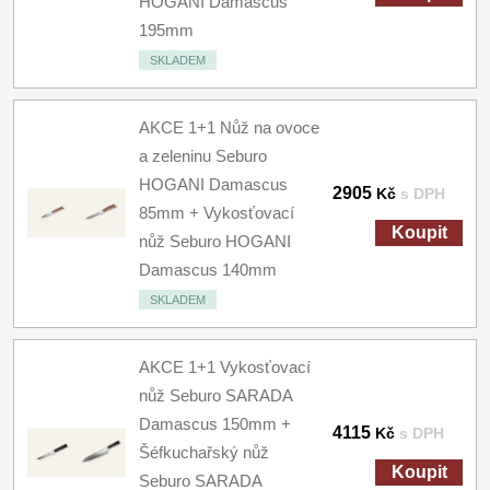
HOGANI Damascus
195mm
SKLADEM
AKCE 1+1 Nůž na ovoce
a zeleninu Seburo
HOGANI Damascus
2905
Kč
s DPH
85mm + Vykosťovací
Koupit
nůž Seburo HOGANI
Damascus 140mm
SKLADEM
AKCE 1+1 Vykosťovací
nůž Seburo SARADA
Damascus 150mm +
4115
Kč
s DPH
Šéfkuchařský nůž
Koupit
Seburo SARADA