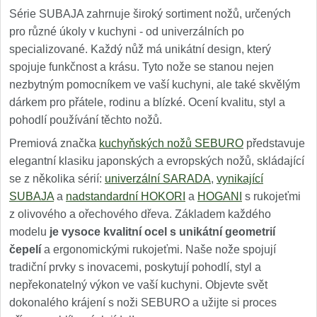
Série SUBAJA zahrnuje široký sortiment nožů, určených
pro různé úkoly v kuchyni - od univerzálních po
specializované. Každý nůž má unikátní design, který
spojuje funkčnost a krásu. Tyto nože se stanou nejen
nezbytným pomocníkem ve vaší kuchyni, ale také skvělým
dárkem pro přátele, rodinu a blízké. Ocení kvalitu, styl a
pohodlí používání těchto nožů.
Premiová značka
kuchyňských nožů SEBURO
představuje
elegantní klasiku japonských a evropských nožů, skládající
se z několika sérií:
univerzální SARADA
,
vynikající
SUBAJA
a
nadstandardní HOKORI
a
HOGANI
s rukojeťmi
z olivového a ořechového dřeva. Základem každého
modelu
je vysoce kvalitní ocel s unikátní geometrií
čepelí
a ergonomickými rukojeťmi. Naše nože spojují
tradiční prvky s inovacemi, poskytují pohodlí, styl a
nepřekonatelný výkon ve vaší kuchyni. Objevte svět
dokonalého krájení s noži SEBURO a užijte si proces