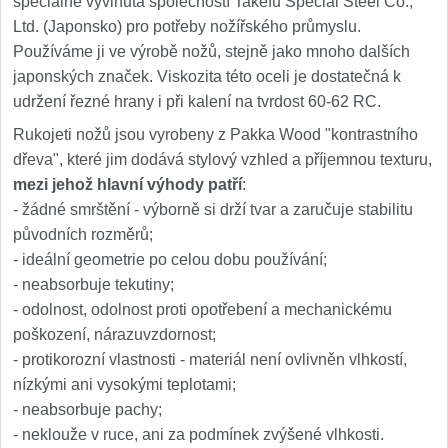
speciálně vyvinuta společností Takefu Special Steel Co.,
Ltd. (Japonsko) pro potřeby nožířského průmyslu.
Používáme ji ve výrobě nožů, stejně jako mnoho dalších
japonských značek. Viskozita této oceli je dostatečná k
udržení řezné hrany i při kalení na tvrdost 60-62 RC.
Rukojeti nožů jsou vyrobeny z Pakka Wood "kontrastního
dřeva", které jim dodává stylový vzhled a příjemnou texturu,
mezi jehož hlavní výhody patří
:
- žádné smrštění - výborně si drží tvar a zaručuje stabilitu
původních rozměrů;
- ideální geometrie po celou dobu používání;
- neabsorbuje tekutiny;
- odolnost, odolnost proti opotřebení a mechanickému
poškození, nárazuvzdornost;
- protikorozní vlastnosti - materiál není ovlivněn vlhkostí,
nízkými ani vysokými teplotami;
- neabsorbuje pachy;
- neklouže v ruce, ani za podmínek zvýšené vlhkosti.