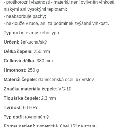
- protikorozní vlastnosti - materiál není ovlivněn vlhkostí,
nízkými ani vysokými teplotami;
- neabsorbuje pachy;
- neklouže v ruce, ani za podmínek zvýšené vlhkosti.
Typ nože:
evropského typu
Určení:
šéfkuchařský
Délka čepele:
250 mm
Celková délka:
380 mm
Hmotnost:
250 g
Materiál čepele:
damscenská ocel, 67 vrstev
Značka materiálu čepele:
VG-10
Tloušťka čepele:
2,3 mm
Tvrdost:
60 HRc
Typ ostří:
rovnoměrný
Forma ostření:
symetrická, úhel 15° na stranu