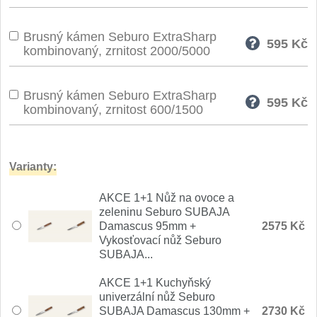
Brusný kámen Seburo ExtraSharp
595
Kč
kombinovaný, zrnitost 2000/5000
Brusný kámen Seburo ExtraSharp
595
Kč
kombinovaný, zrnitost 600/1500
Varianty:
AKCE 1+1 Nůž na ovoce a
zeleninu Seburo SUBAJA
Damascus 95mm +
2575 Kč
Vykosťovací nůž Seburo
SUBAJA...
AKCE 1+1 Kuchyňský
univerzální nůž Seburo
SUBAJA Damascus 130mm +
2730 Kč