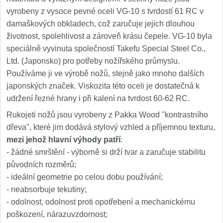
vyrobeny z vysoce pevné oceli VG-10 s tvrdostí 61 RC v
damaškových obkladech, což zaručuje jejich dlouhou
životnost, spolehlivost a zároveň krásu čepele. VG-10 byla
speciálně vyvinuta společností Takefu Special Steel Co.,
Ltd. (Japonsko) pro potřeby nožířského průmyslu.
Používáme ji ve výrobě nožů, stejně jako mnoho dalších
japonských značek. Viskozita této oceli je dostatečná k
udržení řezné hrany i při kalení na tvrdost 60-62 RC.
Rukojeti nožů jsou vyrobeny z Pakka Wood "kontrastního
dřeva", které jim dodává stylový vzhled a příjemnou texturu,
mezi jehož hlavní výhody patří
:
- žádné smrštění - výborně si drží tvar a zaručuje stabilitu
původních rozměrů;
- ideální geometrie po celou dobu používání;
- neabsorbuje tekutiny;
- odolnost, odolnost proti opotřebení a mechanickému
poškození, nárazuvzdornost;