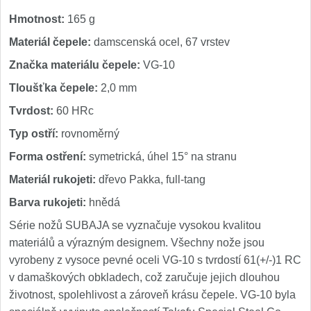
Hmotnost:
165 g
Materiál čepele:
damscenská ocel, 67 vrstev
Značka materiálu čepele:
VG-10
Tloušťka čepele:
2,0 mm
Tvrdost:
60 HRc
Typ ostří:
rovnoměrný
Forma ostření:
symetrická, úhel 15° na stranu
Materiál rukojeti:
dřevo Pakka, full-tang
Barva rukojeti:
hnědá
Série nožů SUBAJA se vyznačuje vysokou kvalitou
materiálů a výrazným designem. Všechny nože jsou
vyrobeny z vysoce pevné oceli VG-10 s tvrdostí 61(+/-)1 RC
v damaškových obkladech, což zaručuje jejich dlouhou
životnost, spolehlivost a zároveň krásu čepele. VG-10 byla