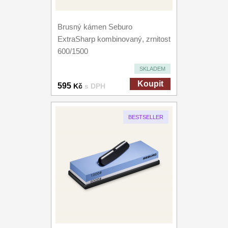
Brusný kámen Seburo
ExtraSharp kombinovaný, zrnitost
600/1500
SKLADEM
Koupit
595
Kč
s DPH
BESTSELLER