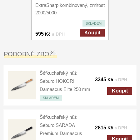
ExtraSharp kombinovaný, zrnitost
2000/5000
SKLADEM
Koupit
595
Kč
s DPH
PODOBNÉ ZBOŽÍ:
Šéfkuchařský nůž
3345
Kč
s DPH
Seburo HOKORI
Damascus Elite 250 mm
Koupit
SKLADEM
Šéfkuchařský nůž
Seburo SARADA
2815
Kč
s DPH
Premium Damascus
Koupit