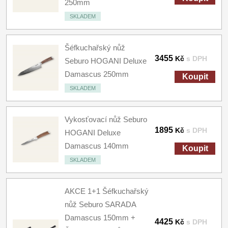
250mm
SKLADEM
Šéfkuchařský nůž
3455
Kč
s DPH
Seburo HOGANI Deluxe
Damascus 250mm
Koupit
SKLADEM
Vykosťovací nůž Seburo
1895
Kč
s DPH
HOGANI Deluxe
Damascus 140mm
Koupit
SKLADEM
AKCE 1+1 Šéfkuchařský
nůž Seburo SARADA
Damascus 150mm +
4425
Kč
s DPH