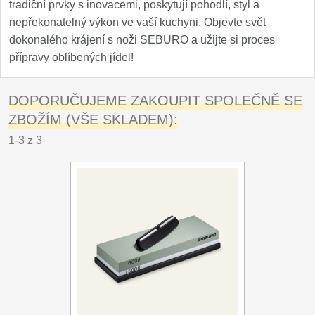
tradiční prvky s inovacemi, poskytují pohodlí, styl a
nepřekonatelný výkon ve vaší kuchyni. Objevte svět
dokonalého krájení s noži SEBURO a užijte si proces
přípravy oblíbených jídel!
DOPORUČUJEME ZAKOUPIT SPOLEČNĚ SE
ZBOŽÍM (VŠE SKLADEM):
1-3 z 3