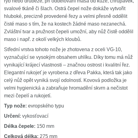
ryb nebo drůbeže, při oddělování masa od kůže, chrupavek,
svalové tkáně či šlach. Ostrá čepel nože dokáže vytvořit
hluboké, precizně provedené řezy a velmi přesně oddělit
čisté maso s tím, že na kostech žádné maso nezanechá.
Zvláštní tvar a pružnost čepeli umožní, aby nůž čistě oddělil
maso i např. z okolí velkých kloubů.
Střední vrstva tohoto nože je zhotovena z oceli VG-10,
vyznačující se vysokým obsahem uhlíku. Díky tomu má nůž
vynikající krájecí vlastnosti – značnou ostrost i kvalitní řez.
Elegantní rukojeť je vyrobena z dřeva Pakka, která tak jako
celý nůž opět vyniká svojí odolností. Kovová podložka je
velmi hygienická a zabraňuje hromadění skvrn a nečistot
mezi čepelí a rukojetí.
Typ nože:
evropského typu
Určení:
vykosťovací
Délka čepele:
150 mm
Celková délka:
275 mm