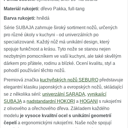
Materiál rukojeti:
dřevo Pakka, full-tang
Barva rukojeti:
hnědá
Série SUBAJA zahrnuje široký sortiment nožů, určených
pro různé úkoly v kuchyni - od univerzálních po
specializované. Každý nůž má unikátní design, který
spojuje funkčnost a krásu. Tyto nože se stanou nejen
nezbytným pomocníkem ve vaší kuchyni, ale také skvělým
dárkem pro přátele, rodinu a blízké. Ocení kvalitu, styl a
pohodlí používání těchto nožů.
Premiová značka
kuchyňských nožů SEBURO
představuje
elegantní klasiku japonských a evropských nožů, skládající
se z několika sérií:
univerzální SARADA
,
vynikající
SUBAJA
a
nadstandardní HOKORI
a
HOGANI
s rukojeťmi
z olivového a ořechového dřeva. Základem každého
modelu
je vysoce kvalitní ocel s unikátní geometrií
čepelí
a ergonomickými rukojeťmi. Naše nože spojují