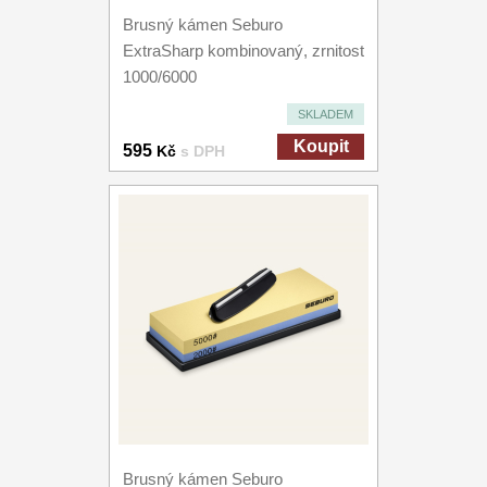
Brusný kámen Seburo
ExtraSharp kombinovaný, zrnitost
1000/6000
SKLADEM
Koupit
595
Kč
s DPH
Brusný kámen Seburo