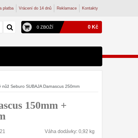
a platba
Vrácení do 14 dnů
Reklamace
Kontakty
0 Kč
0 ZBOŽÍ
y a konvice
py
terie
onvice
dřezové baterie
ký nůž Seburo SUBAJA Damascus 250mm
ohoutek
tudentské
dřez
ascus 150mm +
osmózy
filtry
mm
21
Váha dodávky: 0,92 kg