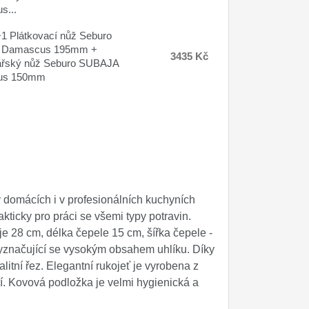
s...
 Plátkovací nůž Seburo
 Damascus 195mm +
3435 Kč
ařský nůž Seburo SUBAJA
us 150mm
v domácích i v profesionálních kuchyních
kticky pro práci se všemi typy potravin.
je 28 cm, délka čepele 15 cm, šířka čepele -
vyznačující se vysokým obsahem uhlíku. Díky
alitní řez. Elegantní rukojeť je vyrobena z
tí. Kovová podložka je velmi hygienická a