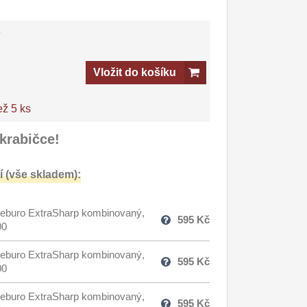
-
Vložit do košíku
ež 5 ks
krabičce!
 (vše skladem):
eburo ExtraSharp kombinovaný,
595
Kč
00
eburo ExtraSharp kombinovaný,
595
Kč
00
eburo ExtraSharp kombinovaný,
595
Kč