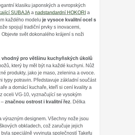
egantní klasiku japonských a evropských
kající SUBAJA
a
nadstandardní HOKORI
a
adem každého modelu
je vysoce kvalitní ocel s
e spojují tradiční prvky s inovacemi,
. Objevte svět dokonalého krájení s noži
j, vhodný pro většinu kuchyňských úkolů
 nožů, který by měl být na každé kuchyni. Nůž
né produkty, jako je maso, zelenina a ovoce.
i typy potravin. Představuje základní součást
aře a domácí kuchaře, kteří si cení kvality a
a z oceli VG-10, vyznačující se vysokým
i –
značnou ostrost i kvalitní řez
. Délka
 a výrazným designem. Všechny nože jsou
škových obkladech, což zaručuje jejich
 byla speciálně vyvinuta společností Takefu