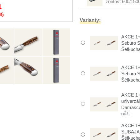
zrnitost 600/150
1
%
Varianty:
AKCE 1+1
Seburo 
Šéfkucha
AKCE 1+1
Seburo 
Šéfkucha
AKCE 1+1
univerzá
Damascu
nůž...
AKCE 1+
SUBAJA
Šéfkuch