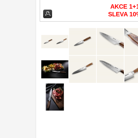
DOMÁCNOST
AKCE 1+
Dárky
SLEVA 10
29
Doprodej
11