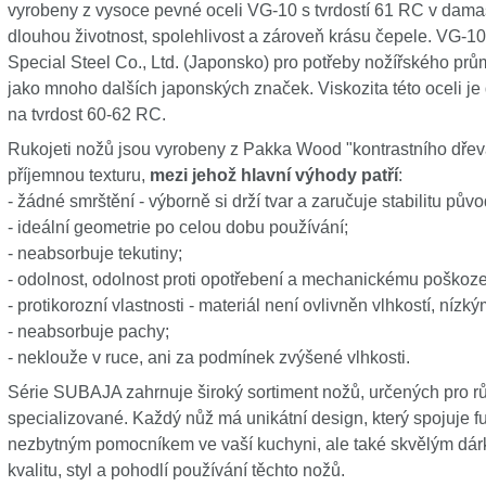
vyrobeny z vysoce pevné oceli VG-10 s tvrdostí 61 RC v dama
dlouhou životnost, spolehlivost a zároveň krásu čepele. VG-10
Special Steel Co., Ltd. (Japonsko) pro potřeby nožířského prů
jako mnoho dalších japonských značek. Viskozita této oceli je 
na tvrdost 60-62 RC.
Rukojeti nožů jsou vyrobeny z Pakka Wood "kontrastního dřeva
příjemnou texturu,
mezi jehož hlavní výhody patří
:
- žádné smrštění - výborně si drží tvar a zaručuje stabilitu pův
- ideální geometrie po celou dobu používání;
- neabsorbuje tekutiny;
- odolnost, odolnost proti opotřebení a mechanickému poškoze
- protikorozní vlastnosti - materiál není ovlivněn vlhkostí, nízk
- neabsorbuje pachy;
- neklouže v ruce, ani za podmínek zvýšené vlhkosti.
Série SUBAJA zahrnuje široký sortiment nožů, určených pro rů
specializované. Každý nůž má unikátní design, který spojuje f
nezbytným pomocníkem ve vaší kuchyni, ale také skvělým dárke
kvalitu, styl a pohodlí používání těchto nožů.