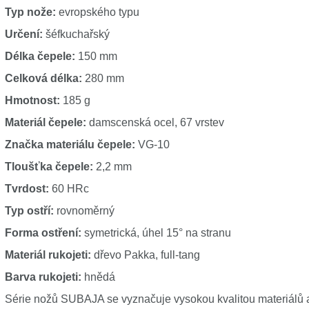
Typ nože:
evropského typu
Určení:
šéfkuchařský
Délka čepele:
150 mm
Celková délka:
280 mm
Hmotnost:
185 g
Materiál čepele:
damscenská ocel, 67 vrstev
Značka materiálu čepele:
VG-10
Tloušťka čepele:
2,2 mm
Tvrdost:
60 HRc
Typ ostří:
rovnoměrný
Forma ostření:
symetrická, úhel 15° na stranu
Materiál rukojeti:
dřevo Pakka, full-tang
Barva rukojeti:
hnědá
Série nožů SUBAJA se vyznačuje vysokou kvalitou materiálů