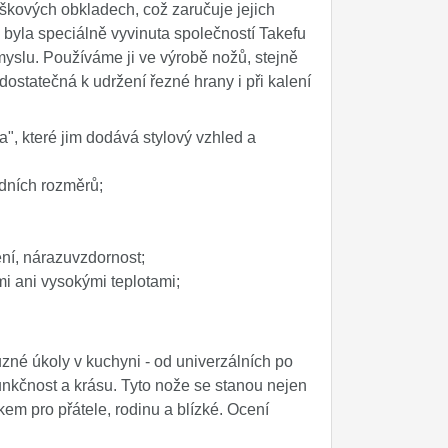
škových obkladech, což zaručuje jejich
 byla speciálně vyvinuta společností Takefu
myslu. Používáme ji ve výrobě nožů, stejně
dostatečná k udržení řezné hrany i při kalení
", které jim dodává stylový vzhled a
odních rozměrů;
ní, nárazuvzdornost;
ými ani vysokými teplotami;
zné úkoly v kuchyni - od univerzálních po
unkčnost a krásu. Tyto nože se stanou nejen
m pro přátele, rodinu a blízké. Ocení