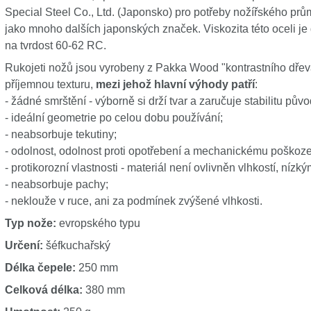
Special Steel Co., Ltd. (Japonsko) pro potřeby nožířského prů
jako mnoho dalších japonských značek. Viskozita této oceli je 
na tvrdost 60-62 RC.
Rukojeti nožů jsou vyrobeny z Pakka Wood "kontrastního dřeva
příjemnou texturu,
mezi jehož hlavní výhody patří
:
- žádné smrštění - výborně si drží tvar a zaručuje stabilitu pův
- ideální geometrie po celou dobu používání;
- neabsorbuje tekutiny;
- odolnost, odolnost proti opotřebení a mechanickému poškoze
- protikorozní vlastnosti - materiál není ovlivněn vlhkostí, nízk
- neabsorbuje pachy;
- neklouže v ruce, ani za podmínek zvýšené vlhkosti.
Typ nože:
evropského typu
Určení:
šéfkuchařský
Délka čepele:
250 mm
Celková délka:
380 mm