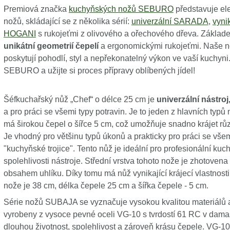
Premiová značka
kuchyňských nožů SEBURO
představuje el
nožů, skládající se z několika sérií:
univerzální SARADA
,
vyni
HOGANI
s rukojeťmi z olivového a ořechového dřeva. Zákl
unikátní geometrií čepelí
a ergonomickými rukojeťmi. Naše nož
poskytují pohodlí, styl a nepřekonatelný výkon ve vaší kuchyni
SEBURO a užijte si proces přípravy oblíbených jídel!
Šéfkuchařský nůž „Chef“ o délce 25 cm je
univerzální nástro
a pro práci se všemi typy potravin. Je to jeden z hlavních typů
má širokou čepel o šířce 5 cm, což umožňuje snadno krájet růz
Je vhodný pro většinu typů úkonů a prakticky pro práci se všem
"kuchyňské trojice". Tento nůž je ideální pro profesionální kuch
spolehlivosti nástroje. Střední vrstva tohoto nože je zhotoven
obsahem uhlíku. Díky tomu má nůž vynikající krájecí vlastnost
nože je 38 cm, délka čepele 25 cm a šířka čepele - 5 cm.
Série nožů SUBAJA se vyznačuje vysokou kvalitou materiálů
vyrobeny z vysoce pevné oceli VG-10 s tvrdostí 61 RC v dama
dlouhou životnost, spolehlivost a zároveň krásu čepele. VG-10