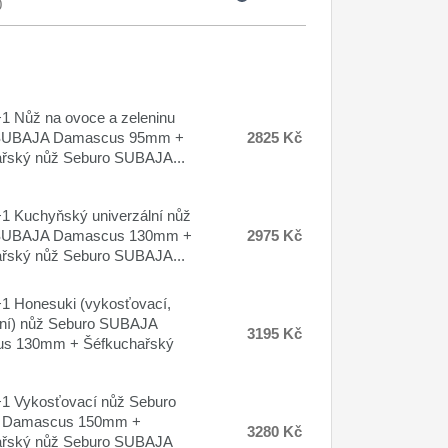
0
 Nůž na ovoce a zeleninu
SUBAJA Damascus 95mm +
2825 Kč
řský nůž Seburo SUBAJA...
 Kuchyňský univerzální nůž
SUBAJA Damascus 130mm +
2975 Kč
řský nůž Seburo SUBAJA...
 Honesuki (vykosťovací,
lní) nůž Seburo SUBAJA
3195 Kč
s 130mm + Šéfkuchařský
1 Vykosťovací nůž Seburo
 Damascus 150mm +
3280 Kč
ařský nůž Seburo SUBAJA