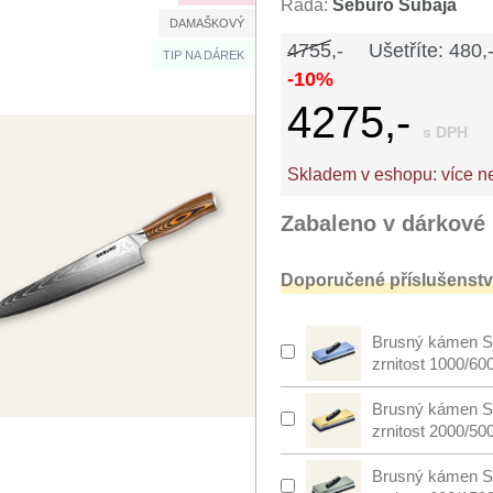
Řada:
Seburo Subaja
DAMAŠKOVÝ
4755,-
Ušetříte: 480,
TIP NA DÁREK
-10%
4275,-
s DPH
Skladem v eshopu:
více n
Zabaleno v dárkové 
Doporučené příslušenství
Brusný kámen S
zrnitost 1000/60
Brusný kámen S
zrnitost 2000/50
Brusný kámen S