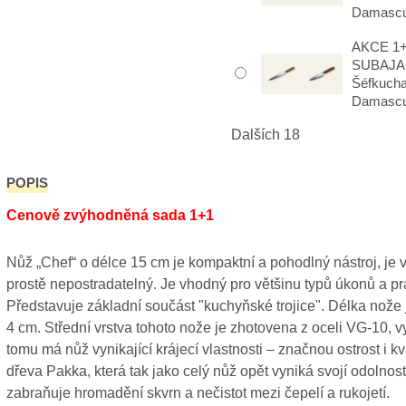
Damascu
AKCE 1+1
SUBAJA
Šéfkuch
Damasc
Dalších 18
POPIS
Cenově zvýhodněná sada 1+1
Nůž „Chef“ o délce 15 cm je kompaktní a pohodlný nástroj, je 
prostě nepostradatelný. Je vhodný pro většinu typů úkonů a pra
Představuje základní součást "kuchyňské trojice". Délka nože 
4 cm. Střední vrstva tohoto nože je zhotovena z oceli VG-10, 
tomu má nůž vynikající krájecí vlastnosti – značnou ostrost i kv
dřeva Pakka, která tak jako celý nůž opět vyniká svojí odolnos
zabraňuje hromadění skvrn a nečistot mezi čepelí a rukojetí.