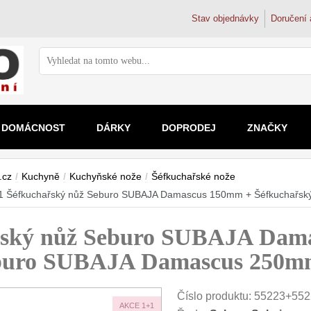
Stav objednávky
Doručení 
DOMÁCNOST
DÁRKY
DOPRODEJ
ZNAČKY
Ostření nožů
Zvětšovací skla
Vodní filtr
Mikrosko
Doplňky k nožům
Dřezové ba
.cz
/
Kuchyně
/
Kuchyňské nože
/
Šéfkuchařské nože
Brusné kameny
2x
Filtrační k
Pro děti
Magnetické lišty na nože
Trojcestné 
1 Šéfkuchařský nůž Seburo SUBAJA Damascus 150mm + Šéfkuchařs
Ostřiče nožů
2.5x
Filtry na k
Školní a s
Doplňky a díly
3x-4x
Filtry pod 
Kapesní
ský nůž Seburo SUBAJA Dam
4.5-5x
Reverzní 
Digitální
nad 5x
Koupelnové 
eburo SUBAJA Damascus 250
Číslo produktu:
55223+552
AKCE 1+1