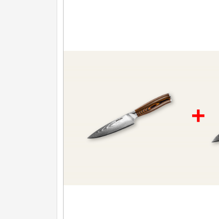
Další kategorie
Nože na ovoce a zeleninu
43
Santoku nože
46
Nože NAKIRI
17
Filetovací nože
7
Nože na chleba
27
Vykosťovací nože
41
+
Plátkovací nože
27
Sekáčky a speciální nože
15
Ostření nožů
Doplňky k nožům
Vodní filtry a konvice
Dřezové baterie