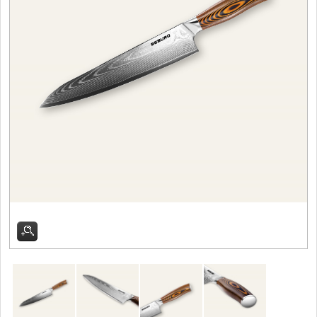
Vykosťovací nože
41
Plátkovací nože
27
Sekáčky a speciální nože
15
Ostření nožů
Doplňky k nožům
Vodní filtry a konvice
Dřezové baterie
DOMÁCNOST
Dárky
29
Doprodej
11