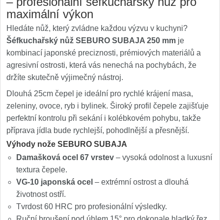
– profesionální šéfkuchařský nůž pro
maximální výkon
Hledáte nůž, který zvládne každou výzvu v kuchyni?
Šéfkuchařský nůž SEBURO SUBAJA 250 mm
je
kombinací japonské preciznosti, prémiových materiálů a
agresivní ostrosti, která vás nenechá na pochybách, že
držíte skutečně výjimečný nástroj.
Dlouhá 25cm čepel je ideální pro rychlé krájení masa,
zeleniny, ovoce, ryb i bylinek. Široký profil čepele zajišťuje
perfektní kontrolu při sekání i kolébkovém pohybu, takže
příprava jídla bude rychlejší, pohodlnější a přesnější.
Výhody nože SEBURO SUBAJA
Damašková ocel 67 vrstev
– vysoká odolnost a luxusní
textura čepele.
VG-10 japonská ocel
– extrémní ostrost a dlouhá
životnost ostří.
Tvrdost 60 HRC pro profesionální výsledky.
Ruční broušení pod úhlem 15° pro dokonale hladký řez.