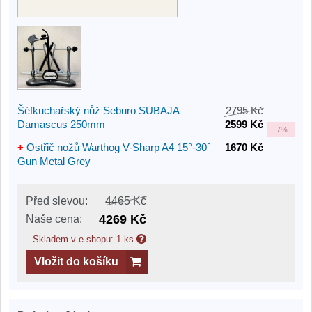
Šéfkuchařský nůž Seburo SUBAJA
2795 Kč
Damascus 250mm
2599 Kč
-
7%
+
Ostřič nožů Warthog V-Sharp A4 15°-30°
1670 Kč
Gun Metal Grey
Před slevou:
4465 Kč
4269 Kč
Naše cena:
Skladem v e-shopu: 1 ks
Vložit do košíku