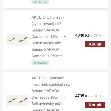
SKLADEM
AKCE 1+1 Honesuki
(vykosťovací) nůž
Seburo SARADA
4040
Kč
s DPH
Damascus 130mm +
Šéfkuchařský nůž
Koupit
Seburo SARADA
Damascus 250mm
SKLADEM
AKCE 1+1 Kiritsuke
(mistr-šéf, santoku) nůž
Seburo SARADA
4735
Kč
s DPH
Damascus 180mm +
Šéfkuchařský nůž
Koupit
Seburo SARADA