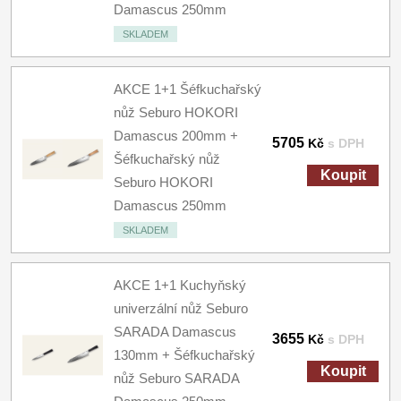
Damascus 250mm
SKLADEM
AKCE 1+1 Šéfkuchařský
nůž Seburo HOKORI
Damascus 200mm +
5705
Kč
s DPH
Šéfkuchařský nůž
Koupit
Seburo HOKORI
Damascus 250mm
SKLADEM
AKCE 1+1 Kuchyňský
univerzální nůž Seburo
SARADA Damascus
3655
Kč
s DPH
130mm + Šéfkuchařský
Koupit
nůž Seburo SARADA