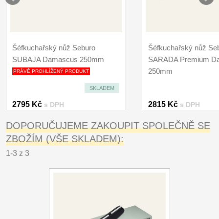
Šéfkuchařský nůž Seburo
Šéfkuchařský nůž Se
SUBAJA Damascus 250mm
SARADA Premium D
250mm
PRÁVĚ PROHLÍŽENÝ PRODUKT
SKLADEM
2795 Kč
2815 Kč
s DPH
s DPH
DOPORUČUJEME ZAKOUPIT SPOLEČNĚ SE
ZBOŽÍM (VŠE SKLADEM):
1-3 z 3