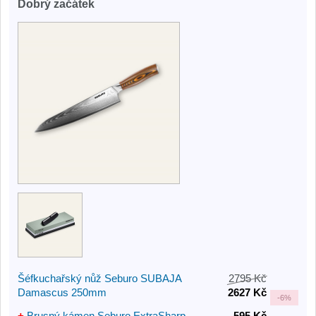
Dobrý začátek
Šéfkuchařský nůž Seburo SUBAJA
2795 Kč
Damascus 250mm
2627 Kč
-
6%
+
Brusný kámen Seburo ExtraSharp
595 Kč