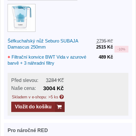
Šéfkuchařský nůž Seburo SUBAJA
2795 Kč
Damascus 250mm
2515 Kč
-
10%
+
Filtrační konvice BWT Vida v azurové
489 Kč
barvě + 3 náhradní filtry
Před slevou:
3284 Kč
3004 Kč
Naše cena:
Skladem v e-shopu: >5 ks
Vložit do košíku
Pro náročné RED