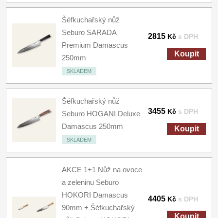
Šéfkuchařský nůž
Seburo SARADA
2815
Kč
s DPH
Premium Damascus
Koupit
250mm
SKLADEM
Šéfkuchařský nůž
3455
Kč
s DPH
Seburo HOGANI Deluxe
Damascus 250mm
Koupit
SKLADEM
AKCE 1+1 Nůž na ovoce
a zeleninu Seburo
HOKORI Damascus
4405
Kč
s DPH
90mm + Šéfkuchařský
Koupit