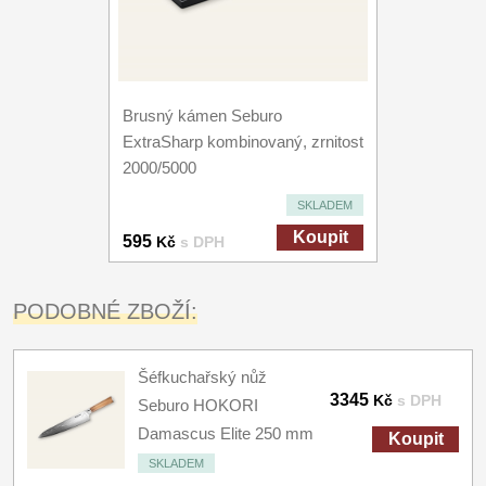
Brusný kámen Seburo
ExtraSharp kombinovaný, zrnitost
2000/5000
SKLADEM
Koupit
595
Kč
s DPH
PODOBNÉ ZBOŽÍ:
Šéfkuchařský nůž
3345
Kč
s DPH
Seburo HOKORI
Damascus Elite 250 mm
Koupit
SKLADEM