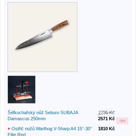
Šéfkuchařský nůž Seburo SUBAJA
2795 Kč
Damascus 250mm
2571 Kč
-
8%
+
Ostřič nožů Warthog V-Sharp A4 15°-30°
1810 Kč
Elite Red