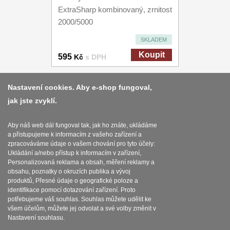
ExtraSharp kombinovaný, zrnitost
2000/5000
SKLADEM
Koupit
595
Kč
s DPH
Nastavení cookies. Aby e-shop fungoval,
jak jste zvyklí.
Platba a dodávka
Obchodní podmínky
Aby náš web dál fungoval tak, jak ho znáte, ukládáme
a přistupujeme k informacím z vašeho zařízení a
Zasady zpracovani osobnich udaju
zpracováváme údaje o vašem chování pro tyto účely:
Ukládání a/nebo přístup k informacím v zařízení,
Reklamační řád
Personalizovaná reklama a obsah, měření reklamy a
obsahu, poznatky o okruzích publika a vývoj
produktů, Přesné údaje o geografické poloze a
Nastavení souborů cookies
identifikace pomocí dotazování zařízení. Proto
potřebujeme váš souhlas. Souhlas můžete udělit ke
všem účelům, můžete jej odvolat a své volby změnit v
Nastavení souhlasu.