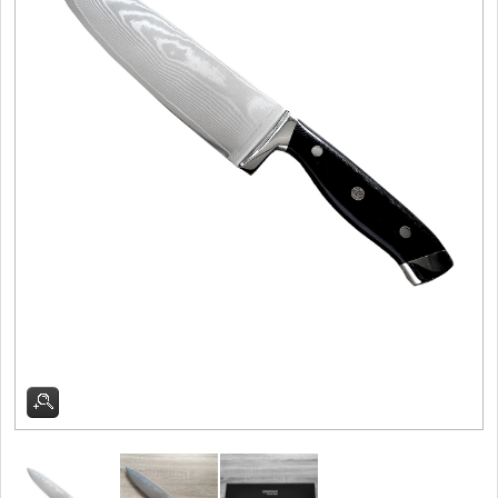
Vykosťovací nože
41
Plátkovací nože
27
Sekáčky a speciální nože
15
Ostření nožů
Doplňky k nožům
Vodní filtry a konvice
Dřezové baterie
DOMÁCNOST
Dárky
29
Doprodej
11