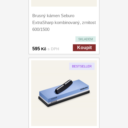
Brusný kámen Seburo
ExtraSharp kombinovaný, zrnitost
600/1500
SKLADEM
Koupit
595
Kč
s DPH
BESTSELLER