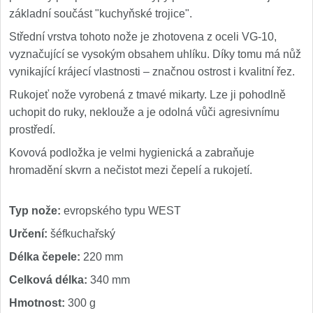
základní součást "kuchyňské trojice".
Střední vrstva tohoto nože je zhotovena z oceli VG-10,
vyznačující se vysokým obsahem uhlíku. Díky tomu má nůž
vynikající krájecí vlastnosti – značnou ostrost i kvalitní řez.
Rukojeť nože vyrobená z tmavé mikarty. Lze ji pohodlně
uchopit do ruky, neklouže a je odolná vůči agresivnímu
prostředí.
Kovová podložka je velmi hygienická a zabraňuje
hromadění skvrn a nečistot mezi čepelí a rukojetí.
Typ nože:
evropského typu WEST
Určení:
šéfkuchařský
Délka čepele:
220 mm
Celková délka:
340 mm
Hmotnost:
300 g