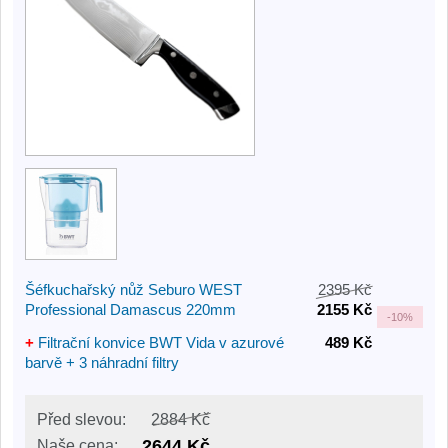
Šéfkuchařský nůž Seburo WEST
2395 Kč
Professional Damascus 220mm
2155 Kč
-
10%
+
Filtrační konvice BWT Vida v azurové
489 Kč
barvě + 3 náhradní filtry
Před slevou:
2884 Kč
2644 Kč
Naše cena: