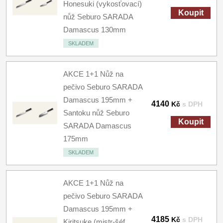
Honesuki (vykosťovací)
Koupit
nůž Seburo SARADA
Damascus 130mm
SKLADEM
AKCE 1+1 Nůž na
pečivo Seburo SARADA
Damascus 195mm +
4140
Kč
s DPH
Santoku nůž Seburo
Koupit
SARADA Damascus
175mm
SKLADEM
AKCE 1+1 Nůž na
pečivo Seburo SARADA
Damascus 195mm +
4185
Kč
s DPH
Kiritsuke (mistr-šéf,