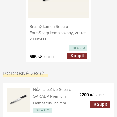
Brusný kámen Seburo
ExtraSharp kombinovaný, zrnitost
2000/5000
SKLADEM
Koupit
595
Kč
s DPH
PODOBNÉ ZBOŽÍ:
Nůž na pečivo Seburo
2200
Kč
s DPH
SARADA Premium
Damascus 195mm
Koupit
SKLADEM