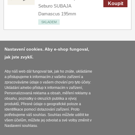
Koupit
Seburo SUBAJA
Damascus 195mm
SKLADEM
Nastavení cookies. Aby e-shop fungoval,
jak jste zvyklí.
Platba a dodávka
Obchodní podmínky
Aby náš web dál fungoval tak, jak ho znáte, ukládáme
a přistupujeme k informacím z vašeho zařízení a
Zasady zpracovani osobnich udaju
zpracováváme údaje o vašem chování pro tyto účely:
Ukládání a/nebo přístup k informacím v zařízení,
Reklamační řád
Personalizovaná reklama a obsah, měření reklamy a
obsahu, poznatky o okruzích publika a vývoj
produktů, Přesné údaje o geografické poloze a
Nastavení souborů cookies
identifikace pomocí dotazování zařízení. Proto
potřebujeme váš souhlas. Souhlas můžete udělit ke
všem účelům, můžete jej odvolat a své volby změnit v
Nastavení souhlasu.