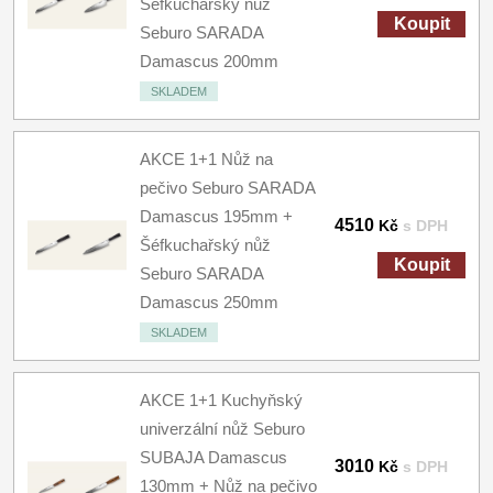
Šéfkuchařský nůž
Koupit
Seburo SARADA
Damascus 200mm
SKLADEM
AKCE 1+1 Nůž na
pečivo Seburo SARADA
Damascus 195mm +
4510
Kč
s DPH
Šéfkuchařský nůž
Koupit
Seburo SARADA
Damascus 250mm
SKLADEM
AKCE 1+1 Kuchyňský
univerzální nůž Seburo
SUBAJA Damascus
3010
Kč
s DPH
130mm + Nůž na pečivo