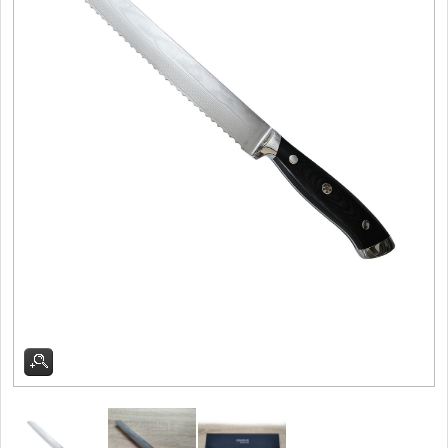
Vykosťovací nože
41
Plátkovací nože
27
Sekáčky a speciální nože
15
Ostření nožů
Doplňky k nožům
Vodní filtry a konvice
Dřezové baterie
DOMÁCNOST
Dárky
29
Doprodej
11