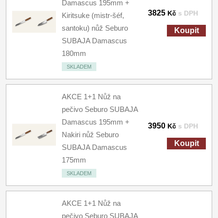
Damascus 195mm +
3825
Kč
s DPH
Kiritsuke (mistr-šéf,
santoku) nůž Seburo
Koupit
SUBAJA Damascus
180mm
SKLADEM
AKCE 1+1 Nůž na
pečivo Seburo SUBAJA
Damascus 195mm +
3950
Kč
s DPH
Nakiri nůž Seburo
Koupit
SUBAJA Damascus
175mm
SKLADEM
AKCE 1+1 Nůž na
pečivo Seburo SUBAJA