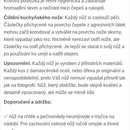
Kovová podložka je velmi hygienická a zabraňuje
hromadění skvrn a nečistot mezi čepelí a rukojetí.
Čištění kuchyňského nože
: Každý nůž si zaslouží péči.
Částečky přichycené na povrchu čepele z agresivních látek
mohou začít korodovat a vytvářet na povrchu nože skvrny,
které vypadají jako rez. Nicméně nerezaví ostří nože, ale
částečky na ostří přichycené. Je lepší se starat o svůj nůž a
po používání ho umýt a natřít olejem.
Upozornění:
Každý nůž je vyroben z přírodních materiálů.
Každý kus z damascénské oceli, nebo dřeva je originální a
nenapodobitelný, proto Váš nůž nemusí vypadat přesně tak
jak na fotografii. Nůž, který obdržíte, bude stejně kvalitní a
detailně opracovaný, ale může se mírně lišit.
Doporučení a údržba
:
✅ nůž na chléb a pečivonikdy neumývejte v myčce na
nádobí. Pro zachování ostrosti nůž ručně omyjte a ihned