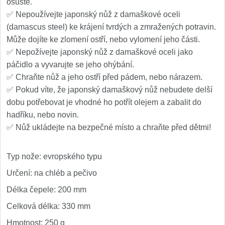
osušte.
✅ Nepoužívejte japonský nůž z damaškové oceli
(damascus steel) ke krájení tvrdých a zmražených potravin.
Může dojíte ke zlomení ostří, nebo vylomení jeho části.
✅ Nepožívejte japonský nůž z damaškové oceli jako
páčidlo a vyvarujte se jeho ohýbání.
✅ Chraňte nůž a jeho ostří před pádem, nebo nárazem.
✅ Pokud víte, že japonský damaškový nůž nebudete delší
dobu potřebovat je vhodné ho potřít olejem a zabalit do
hadříku, nebo novin.
✅ Nůž ukládejte na bezpečné místo a chraňte před dětmi!
Typ nože: evropského typu
Určení: na chléb a pečivo
Délka čepele: 200 mm
Celková délka: 330 mm
Hmotnost: 250 g