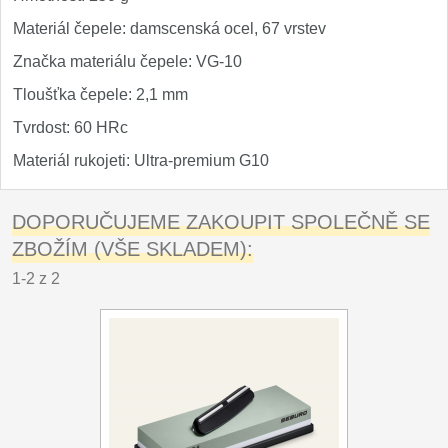
Materiál čepele: damscenská ocel, 67 vrstev
Značka materiálu čepele: VG-10
Tloušťka čepele: 2,1 mm
Tvrdost: 60 HRc
Materiál rukojeti: Ultra-premium G10
DOPORUČUJEME ZAKOUPIT SPOLEČNĚ SE
ZBOŽÍM (VŠE SKLADEM):
1-2 z 2