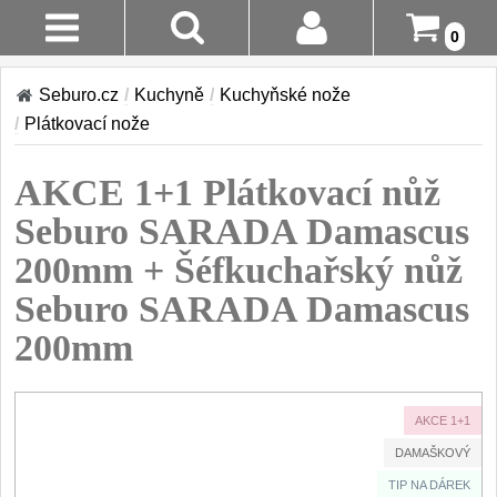
0
AKCE!
Stav
Seburo.cz
/
Kuchyně
/
Kuchyňské nože
Objednávky
KUCHYNĚ
/
Plátkovací nože
Doručení A
Kuchyňské nože
AKCE 1+1 Plátkovací nůž
Platba
Sady kuchyňských nožů
9
Seburo SARADA Damascus
Šéfkuchařské nože
Vrácení Do
30
200mm + Šéfkuchařský nůž
14 Dnů
Univerzální nože
50
Seburo SARADA Damascus
Nože na ovoce a zeleninu
Reklamace
43
200mm
Santoku nože
46
Kontakty
Nože NAKIRI
17
AKCE 1+1
Filetovací nože
7
DAMAŠKOVÝ
Nože na chleba
27
TIP NA DÁREK