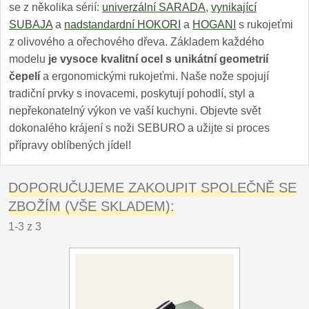
se z několika sérií:
univerzální SARADA
,
vynikající
SUBAJA
a
nadstandardní HOKORI
a
HOGANI
s rukojeťmi
z olivového a ořechového dřeva. Základem každého
modelu
je vysoce kvalitní ocel s unikátní geometrií
čepelí
a ergonomickými rukojeťmi. Naše nože spojují
tradiční prvky s inovacemi, poskytují pohodlí, styl a
nepřekonatelný výkon ve vaší kuchyni. Objevte svět
dokonalého krájení s noži SEBURO a užijte si proces
přípravy oblíbených jídel!
DOPORUČUJEME ZAKOUPIT SPOLEČNĚ SE
ZBOŽÍM (VŠE SKLADEM):
1-3 z 3