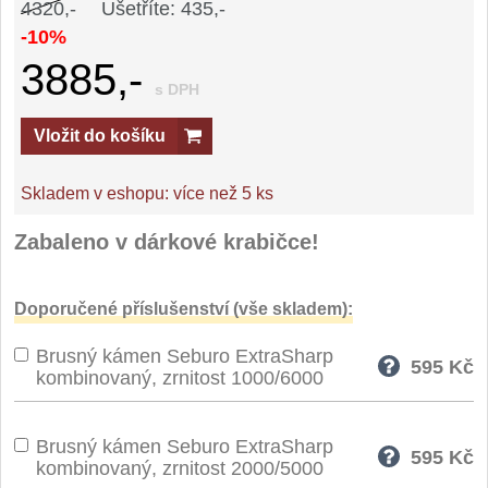
4320,-
Ušetříte: 435,-
-10%
3885,-
s DPH
Vložit do košíku
Skladem v eshopu:
více než 5 ks
Zabaleno v dárkové krabičce!
Doporučené příslušenství (vše skladem):
Brusný kámen Seburo ExtraSharp
595
Kč
kombinovaný, zrnitost 1000/6000
Brusný kámen Seburo ExtraSharp
595
Kč
kombinovaný, zrnitost 2000/5000