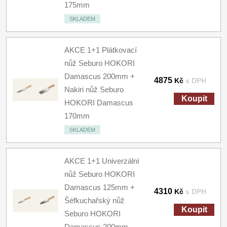
175mm
SKLADEM
AKCE 1+1 Plátkovací
nůž Seburo HOKORI
Damascus 200mm +
4875
Kč
s DPH
Nakiri nůž Seburo
Koupit
HOKORI Damascus
170mm
SKLADEM
AKCE 1+1 Univerzální
nůž Seburo HOKORI
Damascus 125mm +
4310
Kč
s DPH
Šéfkuchařský nůž
Koupit
Seburo HOKORI
Damascus 200mm