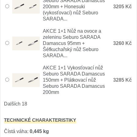
Seburo SARADA Damascus
200mm + Honesuki
3205 Kč
(vykosťovací) nůž Seburo
SARADA...
AKCE 1+1 Nůž na ovoce a
zeleninu Seburo SARADA
Damascus 95mm +
3260 Kč
Šéfkuchařský nůž Seburo
SARADA...
AKCE 1+1 Vykosťovací nůž
Seburo SARADA Damascus
150mm + Plátkovací nůž
3285 Kč
Seburo SARADA Damascus
200mm
Dalších 18
TECHNICKÉ CHARAKTERISTIKY
Čístá váha:
0,445 kg