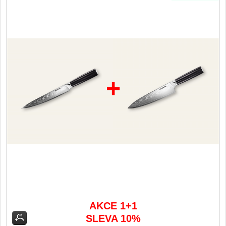
Vykosťovací nože
41
Plátkovací nože
27
Sekáčky a speciální nože
15
Ostření nožů
+
Doplňky k nožům
Vodní filtry a konvice
Dřezové baterie
DOMÁCNOST
Dárky
29
Doprodej
11
AKCE 1+1
SLEVA 10%