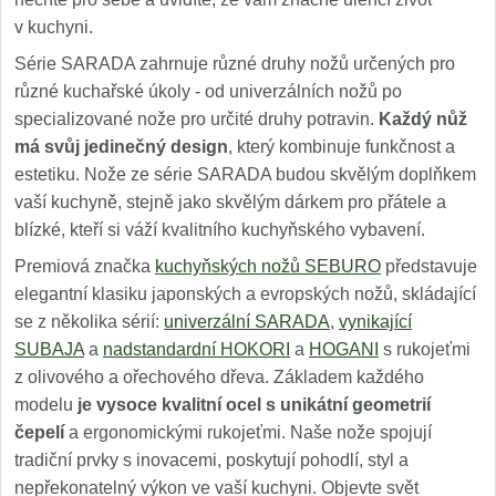
v kuchyni.
Série SARADA zahrnuje různé druhy nožů určených pro
různé kuchařské úkoly - od univerzálních nožů po
specializované nože pro určité druhy potravin.
Každý nůž
má svůj jedinečný design
, který kombinuje funkčnost a
estetiku. Nože ze série SARADA budou skvělým doplňkem
vaší kuchyně, stejně jako skvělým dárkem pro přátele a
blízké, kteří si váží kvalitního kuchyňského vybavení.
Premiová značka
kuchyňských nožů SEBURO
představuje
elegantní klasiku japonských a evropských nožů, skládající
se z několika sérií:
univerzální SARADA
,
vynikající
SUBAJA
a
nadstandardní HOKORI
a
HOGANI
s rukojeťmi
z olivového a ořechového dřeva. Základem každého
modelu
je vysoce kvalitní ocel s unikátní geometrií
čepelí
a ergonomickými rukojeťmi. Naše nože spojují
tradiční prvky s inovacemi, poskytují pohodlí, styl a
nepřekonatelný výkon ve vaší kuchyni. Objevte svět