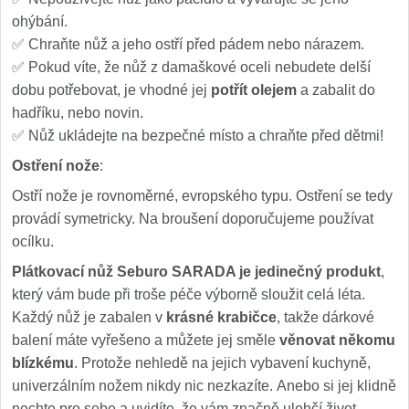
ohýbání.
✅ Chraňte nůž a jeho ostří před pádem nebo nárazem.
✅ Pokud víte, že nůž z damaškové oceli nebudete delší
dobu potřebovat, je vhodné jej
potřít olejem
a zabalit do
hadříku, nebo novin.
✅ Nůž ukládejte na bezpečné místo a chraňte před dětmi!
Ostření nože
:
Ostří nože je rovnoměrné, evropského typu. Ostření se tedy
provádí symetricky. Na broušení doporučujeme používat
ocílku.
Plátkovací nůž Seburo SARADA je jedinečný produkt
,
který vám bude při troše péče výborně sloužit celá léta.
Každý nůž je zabalen v
krásné krabičce
, takže dárkové
balení máte vyřešeno a můžete jej směle
věnovat někomu
blízkému
. Protože nehledě na jejich vybavení kuchyně,
univerzálním nožem nikdy nic nezkazíte. Anebo si jej klidně
nechte pro sebe a uvidíte, že vám značně ulehčí život