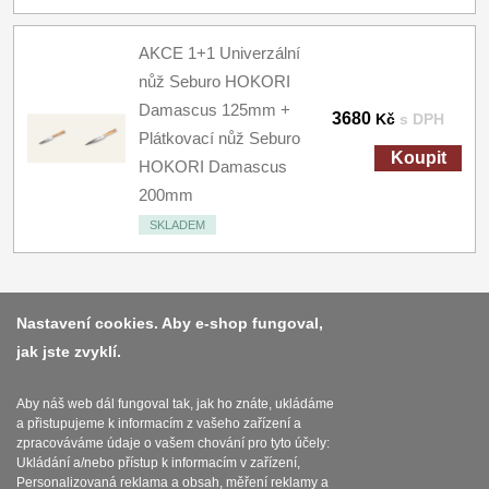
AKCE 1+1 Univerzální
nůž Seburo HOKORI
Damascus 125mm +
3680
Kč
s DPH
Plátkovací nůž Seburo
Koupit
HOKORI Damascus
200mm
SKLADEM
Nastavení cookies. Aby e-shop fungoval,
jak jste zvyklí.
Platba a dodávka
Obchodní podmínky
Aby náš web dál fungoval tak, jak ho znáte, ukládáme
a přistupujeme k informacím z vašeho zařízení a
Zasady zpracovani osobnich udaju
zpracováváme údaje o vašem chování pro tyto účely:
Ukládání a/nebo přístup k informacím v zařízení,
Reklamační řád
Personalizovaná reklama a obsah, měření reklamy a