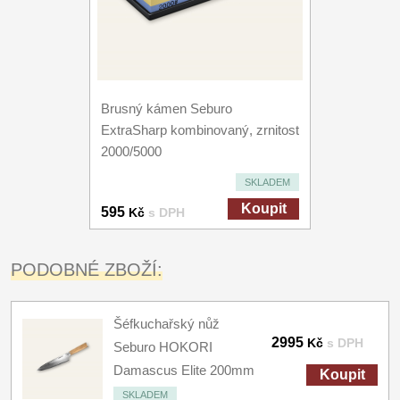
Brusný kámen Seburo
ExtraSharp kombinovaný, zrnitost
2000/5000
SKLADEM
Koupit
595
Kč
s DPH
PODOBNÉ ZBOŽÍ:
Šéfkuchařský nůž
2995
Kč
s DPH
Seburo HOKORI
Damascus Elite 200mm
Koupit
SKLADEM