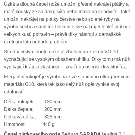
Úzká a dlouhá čepel nože umožní přesně nakrájet plátky a
malé kousky ze salámu, sýra nebo masa na sendviče. Také
umožní nakrájet na plátky čerstvé nebo solené ryby na
výrobu sushi a sashimi. Dokonce lze nakrájet tenké plátky z
velkých kusů potravin – právě díky nástroji z damašské
oceli ani toto nebude problém.
Střední vrstva tohoto nože je zhotovena z oceli VG-10,
vyznačující se vysokým obsahem uhlíku. Díky tomu má nůž
vynikající krájecí vlastnosti – značnou ostrost i kvalitní řez.
Elegantní rukojeť je vyrobena z ze stabilního ultra-premium
materiálu G10, která tak jako celý nůž opět vyniká svojí
odolností.
Délka rukojeti: 130 mm
Délka čepele: 200 mm
Celková délka: 325 mm
Hmotnost: 440 g
Čepel plátkovacího nože Seburo SARADA
je silná 2,1