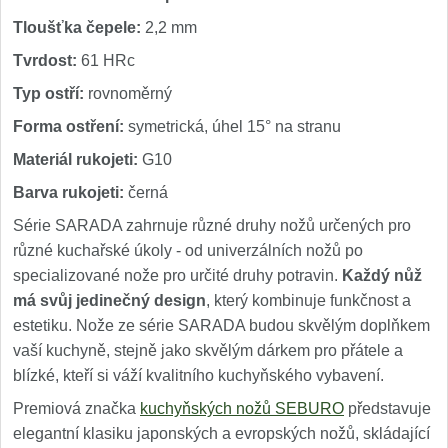
Tloušťka čepele:
2,2 mm
Tvrdost:
61 HRc
Typ ostří:
rovnoměrný
Forma ostření:
symetrická, úhel 15° na stranu
Materiál rukojeti:
G10
Barva rukojeti:
černá
Série SARADA zahrnuje různé druhy nožů určených pro
různé kuchařské úkoly - od univerzálních nožů po
specializované nože pro určité druhy potravin.
Každý nůž
má svůj jedinečný design
, který kombinuje funkčnost a
estetiku. Nože ze série SARADA budou skvělým doplňkem
vaší kuchyně, stejně jako skvělým dárkem pro přátele a
blízké, kteří si váží kvalitního kuchyňského vybavení.
Premiová značka
kuchyňských nožů SEBURO
představuje
elegantní klasiku japonských a evropských nožů, skládající