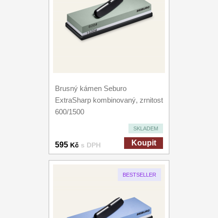
Brusný kámen Seburo
ExtraSharp kombinovaný, zrnitost
600/1500
SKLADEM
Koupit
595
Kč
s DPH
BESTSELLER