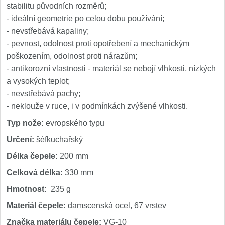
stabilitu původních rozměrů;
- ideální geometrie po celou dobu používání;
- nevstřebává kapaliny;
- pevnost, odolnost proti opotřebení a mechanickým
poškozením, odolnost proti nárazům;
- antikorozní vlastnosti - materiál se nebojí vlhkosti, nízkých
a vysokých teplot;
- nevstřebává pachy;
- neklouže v ruce, i v podmínkách zvýšené vlhkosti.
Typ nože:
evropského typu
Určení:
šéfkuchařský
Délka čepele:
200 mm
Celková délka:
330 mm
Hmotnost:
235 g
Materiál čepele:
damscenská ocel, 67 vrstev
Značka materiálu čepele:
VG-10