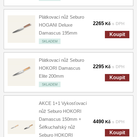
Plátkovací nůž Seburo
2265
Kč
s DPH
HOGANI Deluxe
Damascus 195mm
Koupit
SKLADEM
Plátkovací nůž Seburo
2295
Kč
s DPH
HOKORI Damascus
Elite 200mm
Koupit
SKLADEM
AKCE 1+1 Vykosťovací
nůž Seburo HOKORI
Damascus 150mm +
4490
Kč
s DPH
Šéfkuchařský nůž
Koupit
Seburo HOKORI