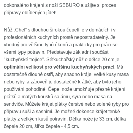
dokonalého krájení s noži SEBURO a užijte si proces
přípravy oblíbených jídel!
Nůž „Chef“ s dlouhou širokou čepelí je v domácích i v
profesionálních kuchyních prostě nepostradatelný. Je
vhodný pro většinu typů úkonů a prakticky pro práci se
všemi typy potravin. Představuje základní součást
"kuchyňské trojice". Šéfkuchařský nůž o délce 20 cm je
optimální velikost pro většinu kuchyňských prací
. Má
dostatečně dlouhé ostří, aby snadno krájel velké kusy masa
nebo ryby, a zároveň je dostatečně krátké, aby bylo jeho
používání pohodlné. Čepel nože umožňuje přesné krájení
plátků a malých kousků salámu, sýra nebo masa na
sendviče. Můžete krájet plátky čerstvé nebo solené ryby pro
přípravu suši a sashimi. Je možné dokonce krájet tenké
plátky z velkých kusů potravin. Délka nože je 33 cm, délka
čepele 20 cm, šířka čepele - 4,5 cm.