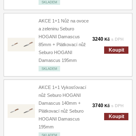
SKLADEM
AKCE 1+1 Nůž na ovoce
a zeleninu Seburo
HOGANI Damascus
3240
Kč
s DPH
85mm + Plátkovací nůž
Koupit
Seburo HOGANI
Damascus 195mm
SKLADEM
AKCE 1+1 Vykosťovací
nůž Seburo HOGANI
Damascus 140mm +
3740
Kč
s DPH
Plátkovací nůž Seburo
Koupit
HOGANI Damascus
195mm
SKLADEM