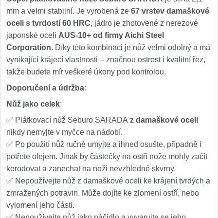
mm a velmi stabilní. Je vyrobená ze
67 vrstev damaškové
oceli s tvrdostí 60 HRC
, jádro je zhotovené z nerezové
japonské oceli
AUS-10+ od firmy Aichi Steel
Corporation
. Díky této kombinaci je nůž velmi odolný a má
vynikající krájecí vlastnosti – značnou ostrost i kvalitní řez,
takže budete mít veškeré úkony pod kontrolou.
Doporučení a údržba
:
Nůž jako celek
:
✅ Plátkovací nůž Seburo SARADA
z damaškové oceli
nikdy nemyjte v myčce na nádobí.
✅ Po použití nůž ručně umyjte a ihned osušte, případně i
potřete olejem. Jinak by částečky na ostří nože mohly začít
korodovat a zanechat na noži nevzhledné skvrny.
✅ Nepoužívejte nůž z damaškové oceli ke krájení tvrdých a
zmražených potravin. Může dojíte ke zlomení ostří, nebo
vylomení jeho části.
✅ Nepoužívejte nůž jako páčidlo a vyvarujte se jeho