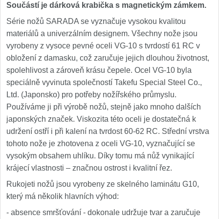
Součástí je dárková krabička s magnetickým zámkem.
Série nožů SARADA se vyznačuje vysokou kvalitou
materiálů a univerzálním designem. Všechny nože jsou
vyrobeny z vysoce pevné oceli VG-10 s tvrdostí 61 RC v
obložení z damasku, což zaručuje jejich dlouhou životnost,
spolehlivost a zároveň krásu čepele. Ocel VG-10 byla
speciálně vyvinuta společností Takefu Special Steel Co.,
Ltd. (Japonsko) pro potřeby nožířského průmyslu.
Používáme ji při výrobě nožů, stejně jako mnoho dalších
japonských značek. Viskozita této oceli je dostatečná k
udržení ostří i při kalení na tvrdost 60-62 RC. Střední vrstva
tohoto nože je zhotovena z oceli VG-10, vyznačující se
vysokým obsahem uhlíku. Díky tomu má nůž vynikající
krájecí vlastnosti – značnou ostrost i kvalitní řez.
Rukojeti nožů jsou vyrobeny ze skelného laminátu G10,
který má několik hlavních výhod:
- absence smršťování - dokonale udržuje tvar a zaručuje